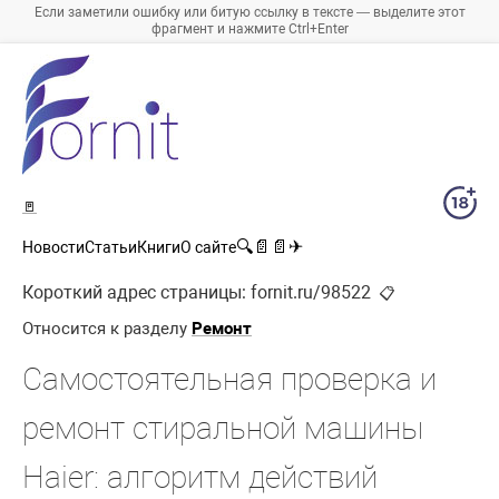
Если заметили ошибку или битую ссылку в тексте — выделите этот
фрагмент и нажмите Ctrl+Enter
🚪
🔍
📄
📄
✈
Новости
Статьи
Книги
О сайте
Короткий адрес страницы:
fornit.ru/98522
📋
Относится к разделу
Ремонт
Самостоятельная проверка и
ремонт стиральной машины
Haier: алгоритм действий