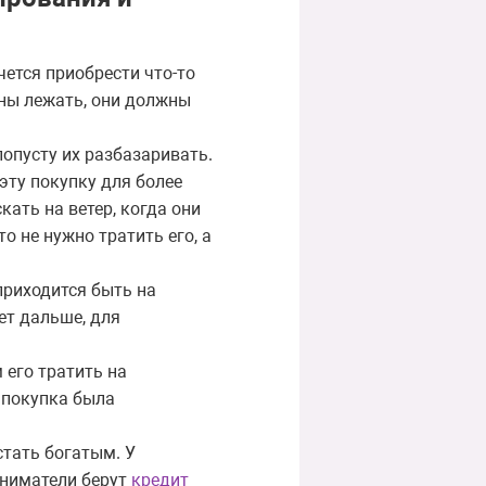
чется приобрести что-то
жны лежать, они должны
попусту их разбазаривать.
эту покупку для более
кать на ветер, когда они
о не нужно тратить его, а
 приходится быть на
ует дальше, для
 его тратить на
 покупка была
стать богатым. У
иниматели берут
кредит