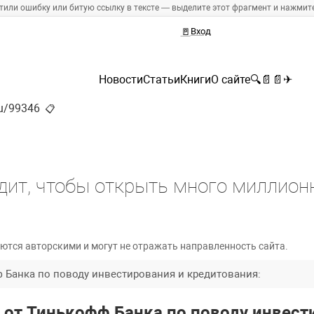
тили ошибку или битую ссылку в тексте — выделите этот фрагмент и нажмите 
🚪
Вход
Новости
Статьи
Книги
О сайте
🔍
📄
📄
✈
ru/99346
📋
дит, чтобы открыть много миллион
ются авторскими и могут не отражать направленность сайта.
 Банка по поводу инвестирования и кредитования:
 от Тинькофф Банка по поводу инвест