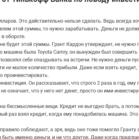
лларов. Это действительно нельзя сделать. Ведь всегда хо
телем этой суммы, то нужно зарабатывать. Деньги не дол
 в обороте.
 не будет этой суммы. Грант Кардон утверждает, не нужно 
го машина была Toyota Camry, он вынужден был совершить 
позволял себе опаздывать на встречи. Не нужно деньги пус
и не малое количество прибыли. Даже если взять кредит, т
но проинвестировать.
инвестиция. Он рассказывает, что строго 2 раза в год, ему
 не означает, что у него нет денег, просто он ими инвестир
на бессмысленные вещи. Кредит не выгодно брать, а потом
ный раз взял кредит, когда ему понадобилась машина. Это
 правило соблюдают, а зря, ведь оно тоже помогло Гранту 
быть именно деньги, и ни что другое. Даже когда предпр