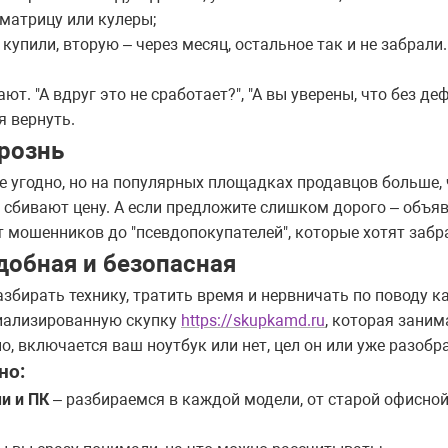
матрицу или кулеры;
купили, вторую – через месяц, остальное так и не забрали
т. "А вдруг это не сработает?", "А вы уверены, что без де
я вернуть.
рознь
 угодно, но на популярных площадках продавцов больше, 
сбивают цену. А если предложите слишком дорого – объяв
т мошенников до "псевдопокупателей", которые хотят забра
удобная и безопасная
разбирать технику, тратить время и нервничать по поводу к
циализированную скупку
https://skupkamd.ru
, которая зани
, включается ваш ноутбук или нет, цел он или уже разобра
но:
и и ПК
– разбираемся в каждой модели, от старой офисно