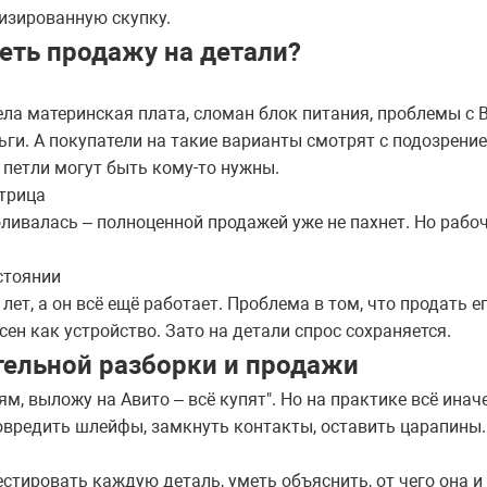
лизированную скупку.
еть продажу на детали?
ла материнская плата, сломан блок питания, проблемы с 
ьги. А покупатели на такие варианты смотрят с подозрение
е петли могут быть кому-то нужны.
трица
роливалась – полноценной продажей уже не пахнет. Но рабо
стоянии
 лет, а он всё ещё работает. Проблема в том, что продать 
ен как устройство. Зато на детали спрос сохраняется.
ельной разборки и продажи
м, выложу на Авито – всё купят". Но на практике всё иначе
овредить шлейфы, замкнуть контакты, оставить царапины.
стировать каждую деталь, уметь объяснить, от чего она и 