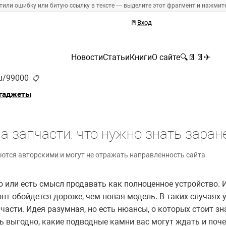
тили ошибку или битую ссылку в тексте — выделите этот фрагмент и нажмите 
🚪
Вход
Новости
Статьи
Книги
О сайте
🔍
📄
📄
✈
ru/99000
📋
 гаджеты
а запчасти: что нужно знать заран
ются авторскими и могут не отражать направленность сайта.
 или есть смысл продавать как полноценное устройство. 
онт обойдется дороже, чем новая модель. В таких случаях 
части. Идея разумная, но есть нюансы, о которых стоит зн
ь выгодно, какие подводные камни вас могут ждать и поч