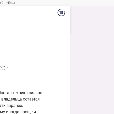
Ctrl+Enter
ее?
Иногда техника сильно
у владельца остается
ать заранее.
ему иногда проще и