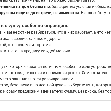
бы вы сразу понимали, на что можно рассчитывать;
енщика на дом бесплатно
, без скрытых условий и обязате
орую вы видите до встречи, не изменится
. Никаких "а тут
 в скупку особенно оправдано
 и вы не хотите разбираться, что в них работает, а что нет
стика в сервисе слишком дорогая;
кой, отправками и торгами;
ратить его на продажу каждой мелочи.
путь, который кажется логичным, особенно если устройств
ует много сил, терпения и понимания рынка. Самостоятель
я часто заканчиваются разочарованием.
стро, безопасно и по честной цене – выберите путь, котор
и сразу предложим адекватную сумму. Без риска, без торг