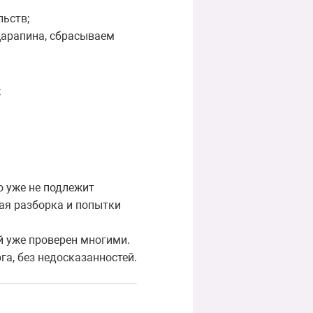
льств;
 царапина, сбрасываем
;
о уже не подлежит
ная разборка и попытки
ый уже проверен многими.
а, без недосказанностей.