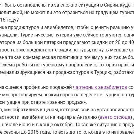
т быть остановлены из-за сложно ситуации в Сирии, куда
олитикой, но может ли это отразиться на грядущем турист
15 году?
ике продаж туров и авиабилетов, чтобы оценить реакцию 
 увидели. Туристические путевки уже сейчас торгуются с д
аторов из большой пятерки предлагают скидки от 20 до 40
двое так же предлагают скидки на туры, но чуть меньше от
ана такая коммерческая политика и почему у них такие б
 схема работы по турецкому направлению, которая практик
специализирующиеся на продажах туров в Турцию, работаю
нимающееся профильно продажей
чартерных авиабилетов
со
е мы прогнозируем резкий спрос на перелет в Турцию на ту
ситуация при старте «ранних продаж».
, мы обратились к ценам, которые сейчас устанавливают
астности, авиабилеты на чартер в Анталию (
взято отсюда
)
, начале июня и в конце октября. Такая же ситуация с про
сезоны до 2015 года, то есть до того, когда это направл