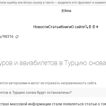
тили ошибку или битую ссылку в тексте — выделите этот фрагмент и нажмите 
🚪
Вход
Новости
Статьи
Книги
О сайте
🔍
📄
📄
✈
ru/98316
📋
ров и авиабилетов в Турцию снова
ются авторскими и могут не отражать направленность сайта.
етов в Турцию снова будут остановлены?
ствах массовой информации стали появляться статьи о том