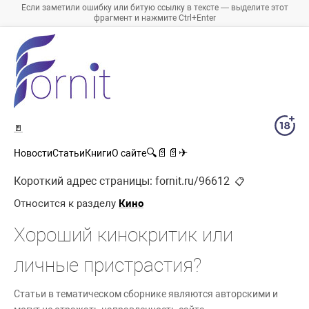
Если заметили ошибку или битую ссылку в тексте — выделите этот
фрагмент и нажмите Ctrl+Enter
🚪
🔍
📄
📄
✈
Новости
Статьи
Книги
О сайте
Короткий адрес страницы:
fornit.ru/96612
📋
Относится к разделу
Кино
Хороший кинокритик или
личные пристрастия?
Статьи в тематическом сборнике являются авторскими и