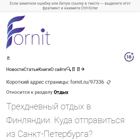
Если заметили ошибку или битую ссылку в тексте — выделите этот
фрагмент и нажмите Ctrl+Enter
🚪
🔍
📄
📄
✈
Новости
Статьи
Книги
О сайте
Короткий адрес страницы:
fornit.ru/97336
📋
Относится к разделу
Отдых
Трехдневный отдых в
Финляндии. Куда отправиться
из Санкт-Петербурга?