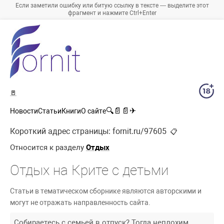
Если заметили ошибку или битую ссылку в тексте — выделите этот
фрагмент и нажмите Ctrl+Enter
🚪
🔍
📄
📄
✈
Новости
Статьи
Книги
О сайте
Короткий адрес страницы:
fornit.ru/97605
📋
Относится к разделу
Отдых
Отдых на Крите с детьми
Статьи в тематическом сборнике являются авторскими и
могут не отражать направленность сайта.
Собираетесь с семьей в отпуск? Тогда неплохим