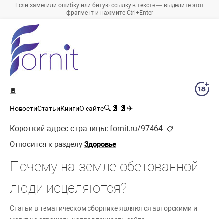
Если заметили ошибку или битую ссылку в тексте — выделите этот
фрагмент и нажмите Ctrl+Enter
🚪
🔍
📄
📄
✈
Новости
Статьи
Книги
О сайте
Короткий адрес страницы:
fornit.ru/97464
📋
Относится к разделу
Здоровье
Почему на земле обетованной
люди исцеляются?
Статьи в тематическом сборнике являются авторскими и