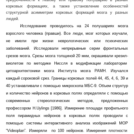
корковых формациях, а также установление особенностей
структурной асимметрии корковых формаций мозга у разных
людей.
Исследование проводилось на 24 полушариях мозга
взрослого человека (правши). Все люди, мозг которых изучали,
не имели при жизни неврологических или психических
заболеваний. Исследовали непрерывные серии фронтальных
срезов мозга. Срезы мозга толщиной 20 мкм, окрашивали крезил-
виолетом по методике Ниссля в модификации лаборатории
цитоархитектоники мозга Института мозга РАМН. Изучался
каждый сороковой срез. Границы корковых полей 44, 45, 4, 6, 39 и
40 устанавливали с помощью микроскопа МБС-9. Объем структур
и количество нейронов в корковых полях определяли с помощью
современных стереологических методов, предложенных
профессором
H
.
Uylings
[1986]. Измерение площади профильного
поля пирамидных нейронов в корковых полях проводили с
помощью системы интерактивного анализа изображений
MOP
“
Videoplan
”. Измеряли по 100 нейронов. Измерения плотности