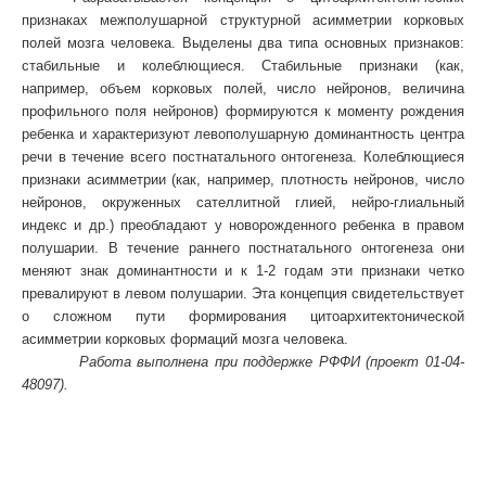
признаках межполушарной структурной асимметрии корковых
полей мозга человека. Выделены два типа основных признаков:
стабильные и колеблющиеся. Стабильные признаки (как,
например, объем корковых полей, число нейронов, величина
профильного поля нейронов) формируются к моменту рождения
ребенка и характеризуют левополушарную доминантность центра
речи в течение всего постнатального онтогенеза. Колеблющиеся
признаки асимметрии (как, например, плотность нейронов, число
нейронов, окруженных сателлитной глией, нейро-глиальный
индекс и др.) преобладают у новорожденного ребенка в правом
полушарии. В течение раннего постнатального онтогенеза они
меняют знак доминантности и к 1-2 годам эти признаки четко
превалируют в левом полушарии. Эта концепция свидетельствует
о сложном пути формирования цитоархитектонической
асимметрии корковых формаций мозга человека.
Работа выполнена при поддержке РФФИ (проект 01-04-
48097).