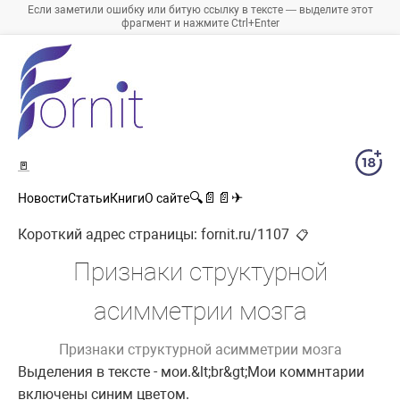
Если заметили ошибку или битую ссылку в тексте — выделите этот
фрагмент и нажмите Ctrl+Enter
🚪
🔍
📄
📄
✈
Новости
Статьи
Книги
О сайте
Короткий адрес страницы:
fornit.ru/1107
📋
Признаки структурной
асимметрии мозга
Признаки структурной асимметрии мозга
Выделения в тексте - мои.&lt;br&gt;Мои коммнтарии
включены синим цветом.