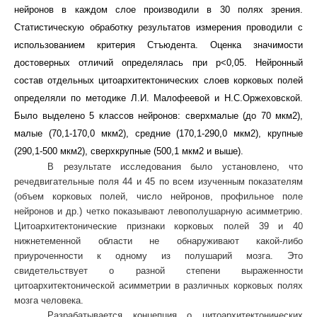
нейронов в каждом слое производили в 30 полях зрения.
Статистическую обработку результатов измерения проводили с
использованием критерия Стъюдента. Оценка значимости
достоверных отличий определялась при р<0,05. Нейронный
состав отдельных цитоархитектонических слоев корковых полей
определяли по методике Л.И. Малофеевой и Н.С.Оржеховской.
Было выделено 5 классов нейронов: сверхмалые (до 70 мкм2),
малые (70,1-170,0 мкм2), средние (170,1-290,0 мкм2), крупные
(290,1-500 мкм2), сверхкрупные (500,1 мкм2 и выше).
В результате исследования было установлено, что
речедвигательные поля 44 и 45 по всем изученным показателям
(объем корковых полей, число нейронов, профильное поле
нейронов и др.) четко показывают левополушарную асимметрию.
Цитоархитектонические признаки корковых полей 39 и 40
нижнетеменной области не обнаруживают какой-либо
приуроченности к одному из полушарий мозга. Это
свидетельствует о разной степени выраженности
цитоархитектонической асимметрии в различных корковых полях
мозга человека.
Разрабатывается концепция о цитоархитектонических