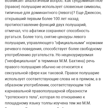
Возникает аналогичный вопрос: как субдоминантное
(правое) полушарие использует словесные символы,
типичные для доминантного (левого)? Еще Джексон,
открывший первым более 100 лет назад
протипоставление функций двух полушарий,
отмечал, что афатики сохраняют способность
ругаться. Более того, снятие цензуры левого
полушария, управляющего "официальными" нормами
речевого поведения, способствует более свободному
употреблению ругательств. Но нецензурируемая
("неофициальная" в терминах М.М. Бахтина) речь
правого полушария обычно не относится к
сексуальной сфере как таковой. Правое полушарие
использует соответствующие слова не в прямом, а в
образном употреблении, соответствующем той
карнавальной правополушарной образности
"гротескного тела", которая по отношению к
площадному языку толпы изучена тем же М.М.