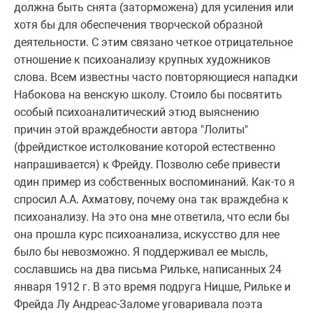
должна быть снята (заторможена) для усиления или
хотя бы для обеспечения творческой образной
деятельности. С этим связано четкое отрицательное
отношение к психоанализу крупных художников
слова. Всем известны часто повторяющиеся нападки
Набокова на венскую школу. Стоило бы посвятить
особый психоаналитический этюд выяснению
причин этой враждебности автора "Лолиты"
(фрейдисткое истолкование которой естественно
напрашивается) к Фрейду. Позволю себе привести
один пример из собственных воспоминаний. Как-то я
спросил А.А. Ахматову, почему она так враждебна к
психоанализу. На это она мне ответила, что если бы
она прошла курс психоанализа, искусство для нее
было бы невозможно. Я поддерживал ее мысль,
сославшись на два письма Рильке, написанных 24
января 1912 г. В это время подруга Ницше, Рильке и
Фрейда Лу Андреас-Заломе уговаривала поэта