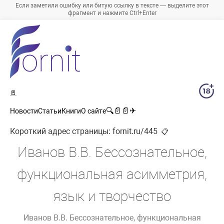
Если заметили ошибку или битую ссылку в тексте — выделите этот
фрагмент и нажмите Ctrl+Enter
🚪
🔍
📄
📄
✈
Новости
Статьи
Книги
О сайте
Короткий адрес страницы:
fornit.ru/445
📋
Иванов В.В. Бессознательное,
функциональная асимметрия,
язык и творчество
Иванов В.В. Бессознательное, функциональная