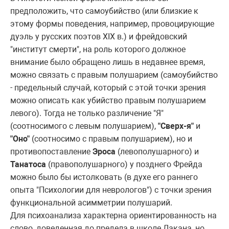
предположить, что самоубийство (или близкие к
этому формы поведения, например, провоцирующие
дуэль у русских поэтов XIX в.) и фрейдовский
"институт смерти", на роль которого должное
внимание было обращено лишь в недавнее время,
можно связать с правым полушарием (самоубийство
- предельный случай, который с этой точки зрения
можно описать как убийство правым полушарием
левого). Тогда не только различение "Я"
(соотносимого с левым полушарием),
"Сверх-я"
и
"Оно"
(соотносимо с правым полушарием), но и
противопоставление
Эроса
(левополушарного) и
Танатоса
(правополушарного) у позднего Фрейда
можно было бы истолковать (в духе его раннего
опыта "Психологии для неврологов") с точки зрения
функциональной асимметрии полушарий.
Для психоанализа характерна ориентированность на
слово, доведенная до предела в школе Лакана, но