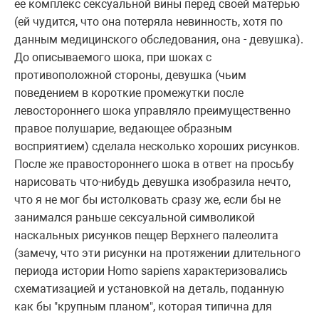
ее комплекс сексуальной вины перед своей матерью
(ей чудится, что она потеряла невинность, хотя по
данным медицинского обследования, она - девушка).
До описываемого шока, при шоках с
противоположной стороны, девушка (чьим
поведением в короткие промежутки после
левостороннего шока управляло преимущественно
правое полушарие, ведающее образным
восприятием) сделала несколько хороших рисунков.
После же правостороннего шока в ответ на просьбу
нарисовать что-нибудь девушка изобразила нечто,
что я не мог бы истолковать сразу же, если бы не
занимался раньше сексуальной символикой
наскальных рисунков пещер Верхнего палеолита
(замечу, что эти рисунки на протяжении длительного
периода истории Homo sapiens характеризовались
схематизацией и установкой на деталь, поданную
как бы "крупным планом", которая типична для