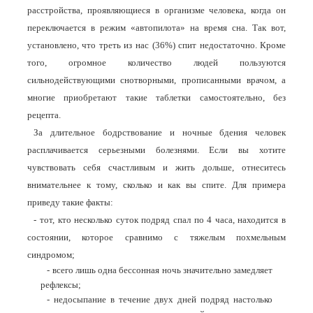
расстройства, проявляющиеся в организме человека, когда он
переключается в режим «автопилота» на время сна. Так вот,
установлено, что треть из нас (36%) спит недостаточно. Кроме
того, огромное количество людей пользуются
сильнодействующими снотворными, прописанными врачом, а
многие приобретают такие таблетки самостоятельно, без
рецепта.
За длительное бодрствование и ночные бдения человек
расплачивается серьезными болезнями. Если вы хотите
чувствовать себя счастливым и жить дольше, отнеситесь
внимательнее к тому, сколько и как вы спите. Для примера
приведу такие факты:
- тот, кто несколько суток подряд спал по 4 часа, находится в
состоянии, которое сравнимо с тяжелым похмельным
синдромом;
- всего лишь одна бессонная ночь значительно замедляет
рефлексы;
- недосыпание в течение двух дней подряд настолько