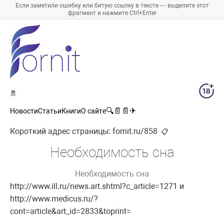
Если заметили ошибку или битую ссылку в тексте — выделите этот
фрагмент и нажмите Ctrl+Enter
🚪
🔍
📄
📄
✈
Новости
Статьи
Книги
О сайте
Короткий адрес страницы:
fornit.ru/858
📋
Необходимость сна
Необходимость сна
http://www.ill.ru/news.art.shtml?c_article=1271 и
http://www.medicus.ru/?
cont=article&art_id=2833&toprint=