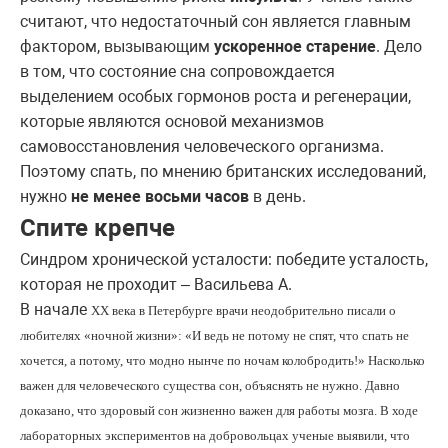
считают, что недостаточный сон является главным
фактором, вызывающим
ускоренное старение
. Дело
в том, что состояние сна сопровождается
выделением особых гормонов роста и регенерации,
которые являются основой механизмов
самовосстановления человеческого организма.
Поэтому спать, по мнению британских исследований,
нужно
не менее восьми часов
в день.
Спите крепче
Синдром хронической усталости: победите усталость,
которая не проходит – Васильева А.
В начале
XX
века в Петербурге врачи неодобрительно писали о
любителях «ночной жизни»: «И ведь не потому не спят, что спать не
хочется, а потому, что модно нынче по ночам колобродить!» Насколько
важен для человеческого существа сон, объяснять не нужно. Давно
доказано, что здоровый сон жизненно важен для работы мозга. В ходе
лабораторных экспериментов на добровольцах ученые выявили, что