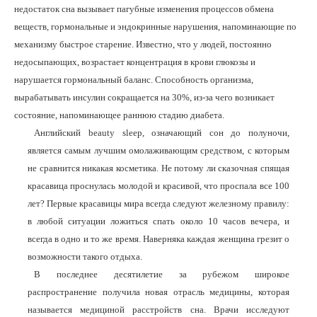
недостаток сна вызывает пагубные изменения процессов обмена
веществ, гормональные и эндокринные нарушения, напоминающие по
механизму быстрое ста­рение. Известно, что у людей, постоянно
недосыпающих, возрастает концентрация в крови глюкозы и
нарушается гормональный баланс. Способность организма,
вырабатывать инсулин сокращается на 30%, из-за чего возникает
состояние, напоминающее раннюю стадию диабета.
Английский
beauty
sleep
, означающий сон до полуночи,
является самым лучшим омолаживающим средством, с которым
не сравнится никакая косметика. Не потому ли сказочная спящая
красавица проснулась молодой и красивой, что проспала все 100
лет? Первые красавицы мира всегда следуют железному правилу:
в любой ситуации ложиться спать около 10 часов вечера, и
всегда в одно и то же время. Наверняка каждая женщина грезит о
возможности такого отдыха.
В последнее десятилетие за рубежом широкое
распространение получила новая отрасль медицины, которая
называется медициной расстройств сна. Врачи исследуют