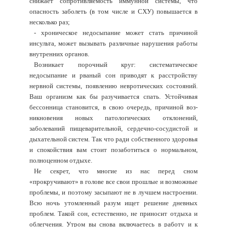
снижает сопротивляемость иммунной системы, что
опасность заболеть (в том числе и СХУ) повышается в
несколько раз;
- хроническое недосыпание может стать причиной
инсульта, может вызывать различные нарушения работы
внутренних органов.
Возникает порочный круг: систематическое
недосыпание и рваный сон приводят к расстройству
нервной системы, появлению невротических состояний.
Ваш организм как бы разучивается спать. Устойчивая
бессонница становится, в свою очередь, причиной воз­
никновения новых патологических отклонений,
заболеваний пищеварительной, сердечно-сосудистой и
дыхательной систем. Так что ради собственного здоровья
и спокойствия вам стоит позаботиться о нормальном,
полноценном отдыхе.
Не секрет, что многие из нас перед сном
«прокручивают» в голове все свои прошлые и возможные
проблемы, и поэтому засыпают не в лучшем настроении.
Всю ночь утомленный разум ищет решение дневных
проблем. Такой сон, естественно, не приносит отдыха и
облегчения. Утром вы снова включаетесь в работу и к