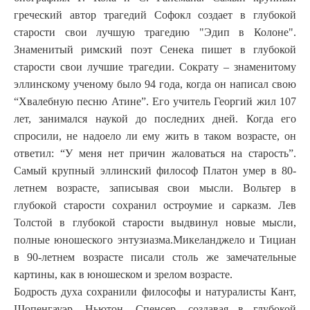
греческий автор трагедий Софокл создает в глубокой
старости свои лучшую трагедию "Эдип в Колоне".
Знаменитый римский поэт Сенека пишет в глубокой
старости свои лучшие трагедии. Сократу – знаменитому
эллинскому ученому было 94 года, когда он написал свою
“Хвалебную песню Атине”. Его учитель Георгий жил 107
лет, занимался наукой до последних дней. Когда его
спросили, не надоело ли ему жить в таком возрасте, он
ответил: “У меня нет причин жаловаться на старость”.
Самый крупный эллинский философ Платон умер в 80-
летнем возрасте, записывая свои мысли. Вольтер в
глубокой старости сохранил остроумие и сарказм. Лев
Толстой в глубокой старости выдвинул новые мысли,
полные юношеского энтузиазма.Микеланджело и Тициан
в 90-летнем возрасте писали столь же замечательные
картины, как в юношеском и зрелом возрасте.
Бодрость духа сохранили философы и натуралисты Кант,
Шопенгауэр, Ньютон, Спенсер, создавая в глубокой