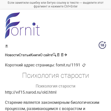
Если заметили ошибку или битую ссылку в тексте — выделите этот
фрагмент и нажмите Ctrl+Enter
🚪
🔍
📄
📄
✈
Новости
Статьи
Книги
О сайте
Короткий адрес страницы:
fornit.ru/1191
📋
Психология старости
Психология старости
http://vif15.narod.ru/old.html
Старение является закономерным биологическим
процессом, развивающимся с возрастом и