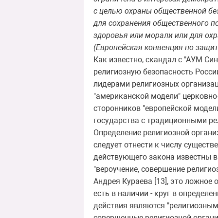
с целью охраны общественной бе
для сохранения общественного п
здоровья или морали или для охра
(Европейская конвенция по защит
Как известно, скандал с "АУМ Си
религиозную безопасность Росси
лидерами религиозных организац
"американской модели" церковно
сторонников "европейской модели
государства с традиционными рел
Определение религиозной организ
следует отнести к числу существ
действующего закона известны в 
"вероучение, совершение религио
Андрея Кураева [13], это ложное 
есть в наличии - круг в определ
действия являются "религиозным
совершенные религиозной организ