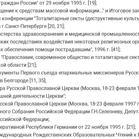
раждан России" от 29 ноября 1995 г. [19];
ращение к средствам массовой информации..." и Итоговое з
 конференции "Тоталитарные секты (деструктивные культы)
г.Санкт-Петербурге [20, 21];
терства здравоохранения и медицинской промышленност
ских последствиях воздействия некоторых религиозных ор
х обеспечения помощи пострадавшим", 1996 г. [41];
"Православие, современное общество и тоталитарные сект
ой области [21];
окументы Первого съезда епархиальных миссионеров Русс
 Белгороде [11, 35];
а Русской Православной Церкви (Москва, 18-23 февраля 1
шней деятельности Церкви";
сской Православной Церкви (Москва, 18-23 февраля 1997 
ого Собрания Российской Федерации Г.Н.Селезневу, Депу
ссийской Федерации;
ративной Республики Германии от 22 ноября 1995 г. [21];
ждународных Рождественских Образовательных Чтений к 