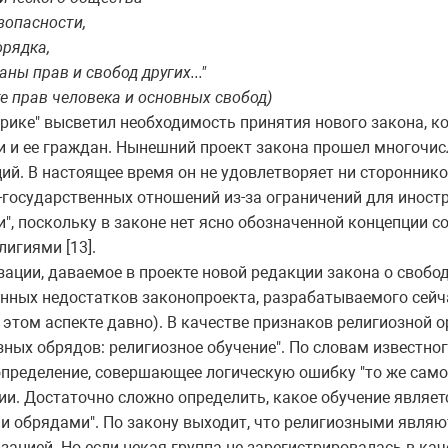
зопасности,
орядка,
ны прав и свобод других..."
е прав человека и основных свобод)
нрике" высветил необходимость принятия нового закона, 
и и ее граждан. Нынешний проект закона прошел многочис
ий. В настоящее время он не удовлетворяет ни сторонник
-государственных отношений из-за ограничений для иност
", поскольку в законе нет ясно обозначенной концепции с
игиями [13].
ации, даваемое в проекте новой редакции закона о свобо
енных недостатков законопроекта, разрабатываемого сейч
этом аспекте давно). В качестве признаков религиозной 
зных обрядов: религиозное обучение". По словам известно
определение, совершающее логическую ошибку "то же самое 
ении. Достаточно сложно определить, какое обучение являе
и обрядами". По закону выходит, что религиозными являю
ацией. Но если некая группа не зарегистрировалась в кач