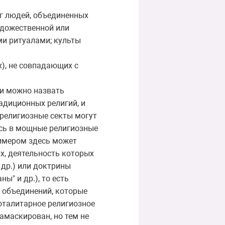
уг людей, объединенных
удожественной или
и ритуалами; культы
х), не совпадающих с
ми можно назвать
адиционных религий, и
, религиозные секты могут
сь в мощные религиозные
римером здесь может
х, деятельность которых
 др.) или доктрины
" и др.), то есть
 объединений, которые
тоталитарное религиозное
амаскирован, но тем не