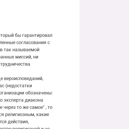
который бы гарантировал
ленные согласования с
ов так называемой
ранных миссий, ни
отрудничества
де вероисповеданий,
ас (недостатки
организации обозначены:
го эксперта диакона
через то же самое" , то
тся религиозным, какие
тся действия,
естве религиозной и не