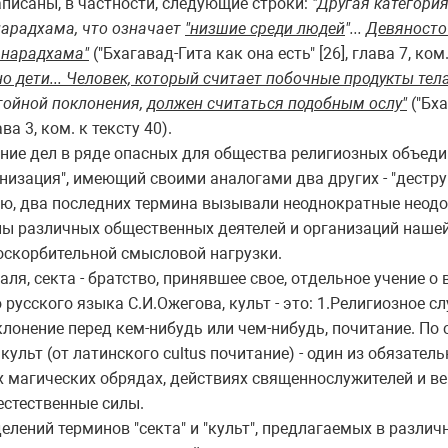
писаны, в частности, следующие строки:
"Другая категория
нарадхама, что означает
"низшие среди людей
"...
Девяносто
 нарадхама"
("Бхагавад-Гита как она есть" [26], глава 7, ком.
но дети... Человек, который считает побочные продукты те
стойной поклонения,
должен считаться подобным ослу"
("Бха
ава 3, ком. к тексту 40).
ние дел в ряде опасных для общества религиозных объед
низация", имеющий своими аналогами два других - "дестру
ию, два последних термина вызывали неоднократные неодо
ны различных общественных деятелей и организаций нашей
то оскорбительной смысловой нагрузки.
я, секта - братство, принявшее свое, отдельное учение о ве
ю русского языка С.И.Ожегова, культ - это: 1.Религиозное с
клонение перед кем-нибудь или чем-нибудь, почитание. П
 культ (от латинского cultus почитание) - один из обязате
 магических обрядах, действиях священнослужителей и в
естественные силы.
елений терминов "секта" и "культ", предлагаемых в различ