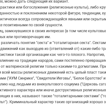
ях, можно дать следующий их вариант.
 практики или богослужения (религиозные культы), либо кр
данностью и поклонением некоторой фигуре, тенденции, х
рактически всегда сопровождающейся явными или скрытым
е позитивными по своей сущности.
иц, замкнувшихся в своих интересах (в том числе культовы
ных или противоречащих им.
различать понятия "секта" и "тоталитарная секта". Секта
вижений как выходцев из (ответвлений от) каких-либо тр
еристики такой организации как чего-то плохого. Напротив
лияние на традиции народов, сами постепенно превращая
 от материнской религии только какими-то догматами. П
и всей массы религиозных движений есть целый пласт таки
ми ("АУМ Синрике", "Свидетели Иеговы", "Белое Братство" и
ию над людьми из внекультового социума ("Церковь сатаны
ктивного характера или иначе деструктивных религиозных
рящих в них, называют также "тоталитарными сектами" ("
льт"). Криминальный характер таких организаций хорошо з