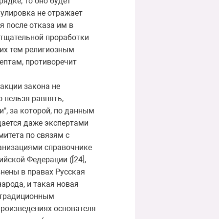
рядке, то оно будет
мулировка не отражает
я после отказа им в
 тщательной проработки
щих тем религиозным
ептам, противоречит
акции закона не
 нельзя равнять,
", за которой, по данным
ждается даже экспертами
итета по связям с
анизациями справочнике
йской Федерации ([24],
внены в правах Русская
арода, и такая новая
к традиционным
произведениях основателя