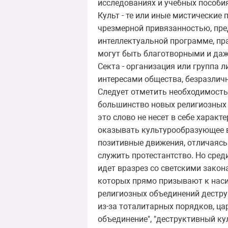
исследованиях и учебных пособи
Культ - те или иные мистические
чрезмерной привязанностью, пре
интеллектуальной программе, п
могут быть благотворными и даж
Секта - организация или группа л
интересами общества, безразлич
Следует отметить необходимость 
большинство новых религиозных д
это слово не несет в себе характ
оказывать культурообразующее в
позитивные движения, отличаясь
служить протестантство. Но сред
идет вразрез со светскими закона
которых прямо призывают к насил
религиозных объединений дестру
из-за тоталитарных порядков, ца
объединение", "деструктивный ку