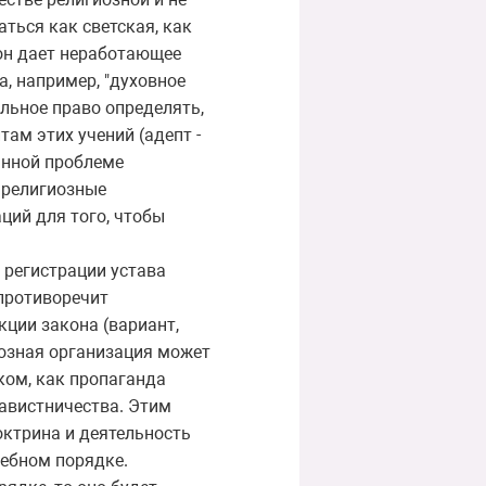
аться как светская, как
кон дает неработающее
а, например, "духовное
ельное право определять,
ам этих учений (адепт -
анной проблеме
е религиозные
ций для того, чтобы
в регистрации устава
 противоречит
кции закона (вариант,
гиозная организация может
ком, как пропаганда
навистничества. Этим
ктрина и деятельность
дебном порядке.