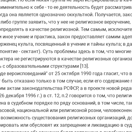
именительно к себе - то ее деятельность будет рассматрив
когда она является однозначно оккультной. Получается, за
либо группе заявить, что у нее не религиозное вероучение, 
т определять в качестве религиозной. Тем самым, исключит
 иное учение и практика, закон предоставляет самим адепт
рженец культа, посвященный в учение и тайны культа; в д
понятие - сектант). Суть проблемы здесь в том, что многи
ктера не регистрируются в качестве религиозных организа
 с образовательными структурами [13].
де вероисповеданий" от 25 октября 1990 года гласит, что 
быть отказано только в том случае, если его содержание
им актам законодательства РСФСР, а в проекте новой реда
6 декабря 1996 г.) в ст. 12, п.2 говорится о том, что рели
а в судебном порядке по ряду оснований, в том числе, та
асовой, национальной или религиозной розни, человеконе
возможность существования религиозных организаций, до
рировать или обусловят их запрещение и ликвидацию в су