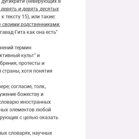
 дугикрити
(неверующих в
 девять и девять десятых
 к тексту 15), или такие:
ла своими родственниками
,
гавад-Гита как она есть"
инений термин
ктивный культ" и
брения, протесты и
 страны, хотя понятия
ре; согласие, толк,
лужение божеству и
о словарю иностранных
льных элементов любой
ерующих с целью оказать
ных словарях, научных