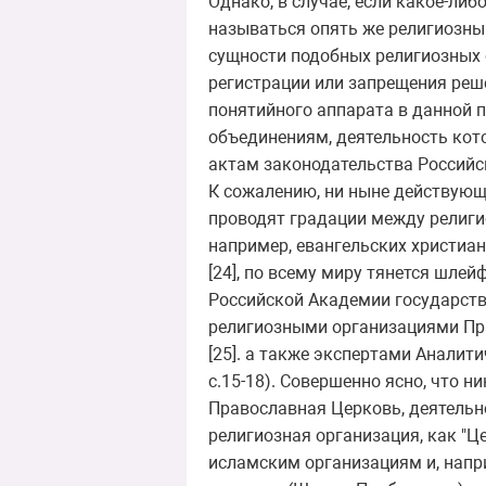
Однако, в случае, если какое-ли
называться опять же религиозны
сущности подобных религиозных 
регистрации или запрещения реш
понятийного аппарата в данной п
объединениям, деятельность кот
актам законодательства Российс
К сожалению, ни ныне действующ
проводят градации между религио
например, евангельских христиан
[24], по всему миру тянется шле
Российской Академии государств
религиозными организациями Пр
[25]. а также экспертами Аналит
с.15-18). Совершенно ясно, что 
Православная Церковь, деятельно
религиозная организация, как "
исламским организациям и, напр