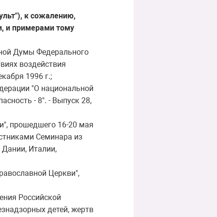
ульт"), к сожалению,
и, и примерами тому
нной Думы Федерального
твиях воздействия
кабря 1996 г.;
дерации "О национальной
сность - 8". - Выпуск 28,
и", прошедшего 16-20 мая
частниками Семинара из
 Дании, Италии,
равославной Церкви",
ения Российской
езнадзорных детей, жертв