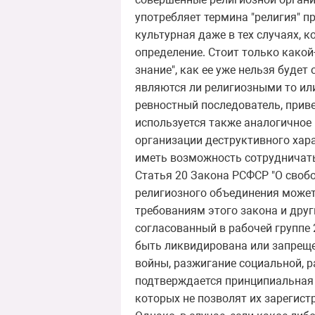
употребляет термина "религия" пр
культурная даже в тех случаях, 
определение. Стоит только какой-
знание", как ее уже нельзя буде
являются ли религиозными то или
ревностный последователь, приве
используется также аналогичное 
организации деструктивного хара
иметь возможность сотрудничать
Статья 20 Закона РСФСР "О свобо
религиозного объединения может 
требованиям этого закона и друг
согласованный в рабочей группе 2
быть ликвидирована или запрещен
войны, разжигание социальной, р
подтверждается принципиальная 
которых не позволят их зарегист