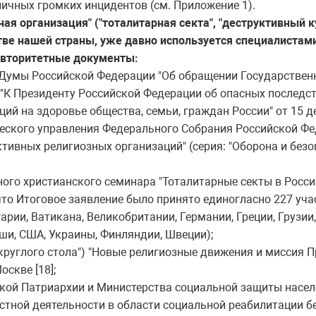
личных громких инцидентов (см. Приложение 1).
ая организация" ("тоталитарная секта", "деструктивный к
ве нашей страны, уже давно используется специалистам
авторитетные документы:
 Думы Российской Федерации "Об обращении Государстве
"К Президенту Российской Федерации об опасных последс
ий на здоровье общества, семьи, граждан России" от 15 де
еского управления Федерального Собрания Российской Фе
тивных религиозных организаций" (серия: "Оборона и безопа
ого христианского семинара "Тоталитарные секты в Росси
, что Итоговое заявление было принято единогласно 227 у
гарии, Ватикана, Великобритании, Германии, Греции, Грузии,
ши, США, Украины, Финляндии, Швеции);
круглого стола") "Новые религиозные движения и миссия П
оскве [18];
кой Патриархии и Министерства социальной защиты насел
стной деятельности в области социальной реабилитации б