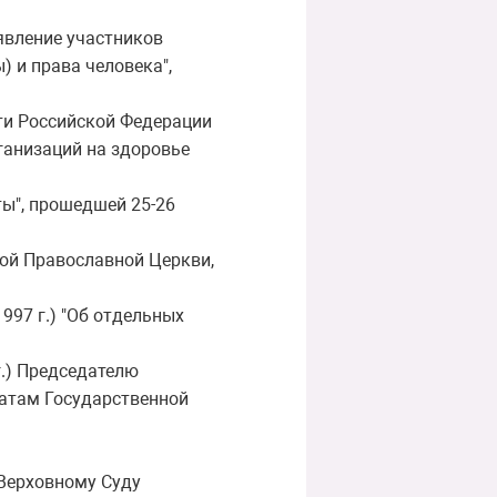
аявление участников
 и права человека",
и Российской Федерации
ганизаций на здоровье
ы", прошедшей 25-26
кой Православной Церкви,
997 г.) "Об отдельных
г.) Председателю
татам Государственной
Верховному Суду