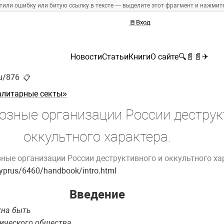
тили ошибку или битую ссылку в тексте — выделите этот фрагмент и нажмите 
🚪
Вход
Новости
Статьи
Книги
О сайте
🔍
📄
📄
✈
ru/876
📋
алитарные секты»
озные организации России деструк
оккультного характера.
ные организации России деструктивного и оккультного ха
Cyprus/6460/handbook/intro.html
Введение
жна быть
тического общества