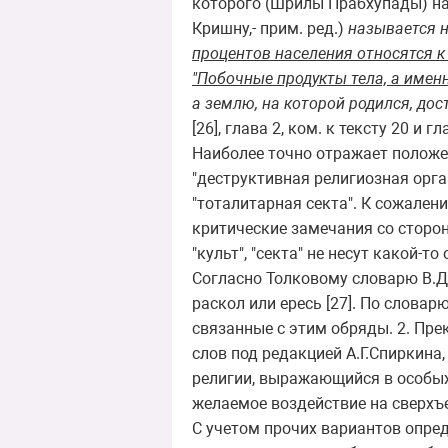
которого (Шрилы Прабхупады) на
Кришну,- прим. ред.)
называется 
процентов населения относятся к
"Побочные продукты тела, а имен
а землю, на которой родился, до
[26], глава 2, ком. к тексту 20 и гл
Наиболее точно отражает положе
"деструктивная религиозная орга
"тоталитарная секта". К сожален
критические замечания со сторо
"культ", "секта" не несут какой-
Согласно Толковому словарю В.Дал
раскол или ересь [27]. По словар
связанные с этим обряды. 2. Пре
слов под редакцией А.Г.Спиркина,
религии, выражающийся в особых
желаемое воздействие на сверхъ
С учетом прочих вариантов опред