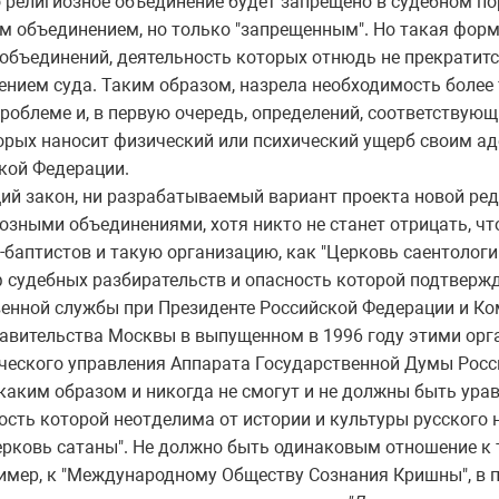
бо религиозное объединение будет запрещено в судебном по
м объединением, но только "запрещенным". Но такая фор
объединений, деятельность которых отнюдь не прекратитс
ением суда. Таким образом, назрела необходимость более
роблеме и, в первую очередь, определений, соответствую
орых наносит физический или психический ущерб своим ад
кой Федерации.
ий закон, ни разрабатываемый вариант проекта новой ред
зными объединениями, хотя никто не станет отрицать, что
-баптистов и такую организацию, как "Церковь саентологии
йф судебных разбирательств и опасность которой подтвер
енной службы при Президенте Российской Федерации и Ком
авительства Москвы в выпущенном в 1996 году этими орг
ического управления Аппарата Государственной Думы Росси
никаким образом и никогда не смогут и не должны быть ура
сть которой неотделима от истории и культуры русского н
Церковь сатаны". Не должно быть одинаковым отношение 
имер, к "Международному Обществу Сознания Кришны", в 