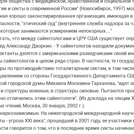
 для общества с медицинской, нравственной и социальной т
и и секты в современной России" (Новосибирск, 1997) мо
дная хорошо законспирированная организация, имеющая в
пасности, "этический суд" (внутренняя служба надзора за 
, которые занимаются усмирением непокорных…"
ать, что между сайентологами и ЦРУ США существует опре
ед Александр Дворкин. - У сайентологов находили докуме
Сектанты делятся с американскими разведчиками своей ин
сайентологов в целом ряде стран. В частности, те госуда
ы по противодействию тоталитарным сектам, в том числе
давлением со стороны Государственного Департамента СШ
й городской думы Михаила Москвина-Тарханова, "идет а
, в структуры военные, в структуры силовые. Пытаются про
но отличились этим сайентологи". (Из доклада на секции
чтений, Москва, 30 января, 2002 г.).
наркозависимые. На нижегородской международной научн
ы - угроза XXI века", прошедшей в 2001 году, ее участники
ости говорится о том, что в последнее время секты начина