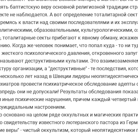
лять баптистскую веру основной религиозной традиции ст
екте не наблюдается. А вот определение тоталитарной сек
тремясь к власти над своими последователями и их экспл
олитическими, образовательными, культурологическими, 
, тоталитарные секты прибегают к явному обману, искаж
ию. Когда же человек понимает, что попал куда - то ни туд
жесткого психологического давления, откровенного запуги
азывают деструктивными культами. Это взаимозаменяем
туру организации, а "деструктивные" - те последствия, кот
 несколько лет назад в Швеции лидеры неопятидесятничес
ихиатров провести психиатрическое обследование адепты с
предь они не допускали! Результаты обследования показа
и иные психические нарушения, причем каждый четвертый 
 суицидальным настроением.
сновано на целом ряде оккультных и магических практи
о свидетельству известного лютеранского пастора из Герм
ие веры" - чистый оккультизм, который неопятидесятники