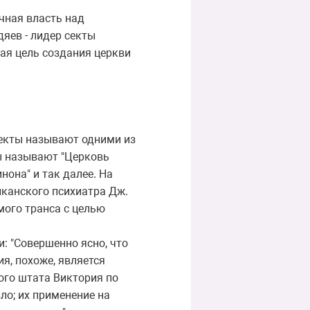
чная власть над
яев - лидер секты
ная цель создания церкви
секты называют одними из
ы называют "Церковь
нона" и так далее. На
иканского психиатра Дж.
мого транса с целью
: "Совершенно ясно, что
я, похоже, является
ого штата Виктория по
зло; их применение на