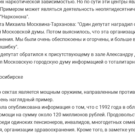
х наркотической зависимостью. Но по сути эти центры я
. Примером может являться деятельность неопятидесятнич
 "Нарконона".
 Михаила Москвина-Тарханова: "Один депутат наградил о
 Московской думы. Потом выяснилось, что эта организаци
нения. Мы были очень обеспокоены и огорчены, и больше в
ошибку".
депутат обратился к присутствующему в зале Александру 
л Московскую городскую думу информацией о тоталитарн
осибирске
ектах является мощным оружием, направленным против 
чень наглядный пример.
а опубликована информация о том, что с 1992 года в обл
омощи на сумму около 120 миллионов рублей. Продовольс
еди одиноких пенсионеров, инвалидов, многодетных семей
, организации здравоохранения. Кроме того, в заметке уп