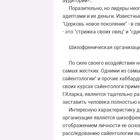
аудитории?..
Поразительно, но лидеры неопя
адептами и их деньги. Известны
"Церковь новое поколение" - в 
- это "стрижка своих овец" и "сд
Шизофреническая организац
По силе своего воздействия на
самых жестких. Одними из самы
сайентологии" и прочие хаббарди
своих курсах сайентологи прим
Г.Кларка, является тщательно 
заставить человека полностью 
Интересную характеристику дал
организация является шизофрени
отображением личности ее основ
расследованию сайентологии еще в