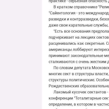
практике - серьезная опасность
В кратком справочнике "Религи
"Сайентология - это междунаро
разведки и контрразведки, безо
даже свои карательные службы
"Есть все основания предполаг
подчеркивает на лекциях сектов
расценивались как секретные. 
американцы лоббируют интересы 
принимают законодательные мер
сталкиваются с очень жестким 
По словам депутата Московско
многих сект в структуры власти
структуры политические. Особен
Рождественских образовательных 
Лакомый кусочек сектантов - 
конференции "Тоталитарные сект
определение, в котором в частн