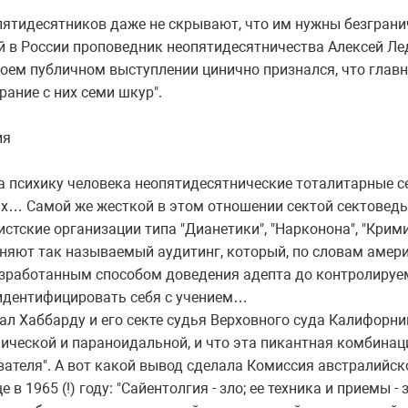
тидесятников даже не скрывают, что им нужны безграни
й в России проповедник неопятидесятничества Алексей Лед
своем публичном выступлении цинично признался, что глав
ирание с них семи шкур".
ия
 психику человека неопятидесятнические тоталитарные 
х… Самой же жесткой в этом отношении сектой сектовед
стские организации типа "Дианетики", "Нарконона", "Крими
еняют так называемый аудитинг, который, по словам амер
разработанным способом доведения адепта до контролируе
идентифицировать себя с учением…
 Хаббарду и его секте судья Верховного суда Калифорнии
ческой и параноидальной, и что эта пикантная комбинаци
ателя". А вот какой вывод сделала Комиссия австралийск
 1965 (!) году: "Сайентолгия - зло; ее техника и приемы - 