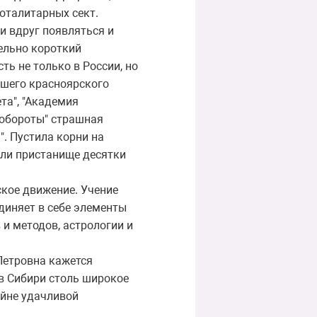
оталитарных сект.
и вдруг появляться и
тельно короткий
ь не только в России, но
вшего красноярского
та", "Академия
"обороты" страшная
". Пустила корни на
ашли пристанище десятки
кое движение. Учение
диняет в себе элементы
 и методов, астрологии и
Петровна кажется
 в Сибири столь широкое
айне удачливой