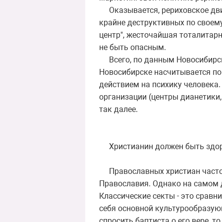
Оказывается, рериховское движ
крайне деструктивных по своему
центр", жесточайшая тоталитарн
не быть опасным.
Всего, по данным Новосибирск
Новосибирске насчитывается по
действием на психику человека.
организации (центры дианетики,
так далее.
Христианин должен быть здо
Православных христиан часто уп
Православия. Однако на самом д
Классические секты - это срав
себя основной культурообразующ
спросить баптиста о его вере, т