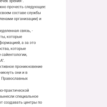
ечек зрения".
жно прочесть следующее:
 своем составе службы
членами организации) и
деленная связь, -
нты, которые
формацией, а за это
рства, которые
 сайентологии,
А".
ктивное проникновение
никнуть они и в
 Х Православных
о-практической
 вынесли специальное
ют создавать центры по