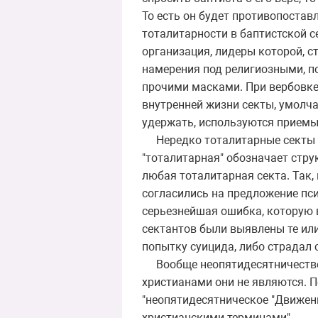
То есть он будет противопостав
тоталитарности в баптистской с
организация, лидеры которой, с
намерения под религиозными, п
прочими масками. При вербовке
внутренней жизни секты, умолчан
удержать, используются приемы 
Нередко тоталитарные секты н
"тоталитарная" обозначает струк
любая тоталитарная секта. Так,
согласились на предложение пс
серьезнейшая ошибка, которую в
сектантов были выявлены те ил
попытку суицида, либо страдал
Вообще неопятидесятничество о
христианами они не являются. П
"неопятидесятническое "Движен
христианскими терминами".