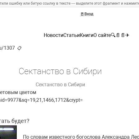
тили ошибку или битую ссылку в тексте — выделите этот фрагмент и нажмите 
🚪
Вход
Новости
Статьи
Книги
О сайте
🔍
📄
📄
✈
ru/1307
📋
Сектанство в Сибири
Сектанство в Сибири
етовым цветом
p?nid=9977&sq=19,21,1466,1712&crypt=
ать будет?
По словам известного богослова Александра Лео