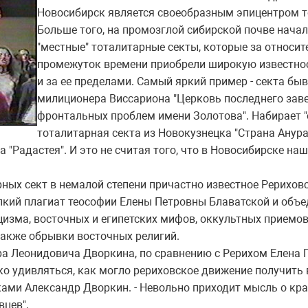
Новосибирск является своеобразным эпицентром т
Больше того, на промозглой сибирской почве начал
"местные" тоталитарные секты, которые за относи
промежуток времени приобрели широкую известност
и за ее пределами. Самый яркий пример - секта бы
милиционера Виссариона "Церковь последнего заве
фронтальных проблем имени Золотова". Набирает 
тоталитарная секта из Новокузнецка "Страна Анура
а "Радастея". И это не считая того, что в Новосибирске н
х сект в немалой степени причастно известное Рериховс
лкий плагиат теософии Елены Петровны Блаватской и объе
цизма, восточных и египетских мифов, оккультных приемов
также обрывки восточных религий.
 Леонидовича Дворкина, по сравнению с Рерихом Елена 
ко удивляться, как могло рериховское движение получить
ками Александр Дворкин. - Невольно приходит мысль о кр
вцев".