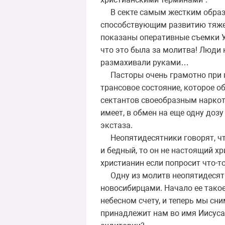
В секте самым жестким образо
способствующим развитию тяже
показаны оперативные съемки У
что это была за молитва! Люди к
размахивали руками…
Пасторы очень грамотно при по
трансовое состояние, которое о
сектантов своеобразным наркоти
имеет, в обмен на еще одну дозу
экстаза.
Неопятидесятники говорят, что
и бедный, то он не настоящий хр
христианин если попросит что-то
Одну из молитв неопятидесятн
новосибирцами. Начало ее такое:
небесном счету, и теперь мы сн
принадлежит нам во имя Иисуса…