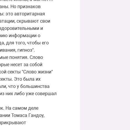
раны. Но признаков
ты: это авторитарная
уатации, скрывают свои
оздоровительными и
ению информации о
а, для того, чтобы его
вания, гипноз".
ые понятия. Слово
орые несет за собой
кой секты "Слово жизни"
екты. Это была их
ли, что у большинства
из них либо уже совершал
к. На самом деле
ании Томаса Гандоу,
 прикрывают