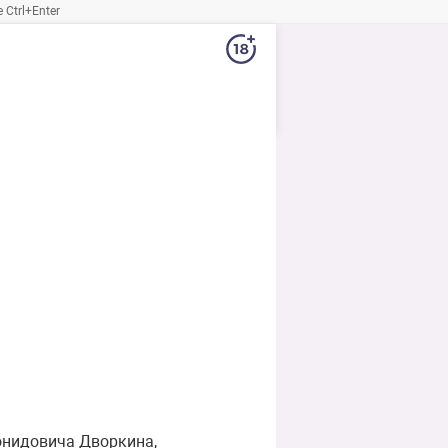
Ctrl+Enter
нидовича Дворкина,