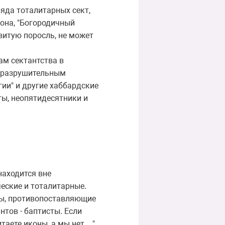
яда тоталитарных сект,
иона, "Богородичный
витую поросль, не может
м сектантства в
т разрушительным
ии" и другие хаббардские
ты, неопятидесятники и
находится вне
ческие и тоталитарные.
пы, противопоставляющие
тов - баптисты. Если
итаете иконы, а мы нет…"