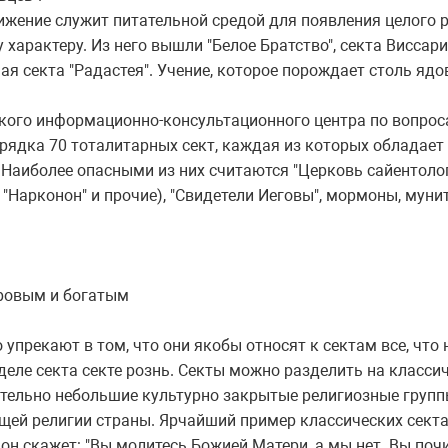
ение служит питательной средой для появления целого р
 характеру. Из него вышли "Белое Братство", секта Виссар
ая секта "Радастея". Учение, которое порождает столь ядо
ого информационно-консультационного центра по вопроса
рядка 70 тоталитарных сект, каждая из которых обладае
 Наиболее опасными из них считаются "Церковь сайентолог
 "Нарконон" и прочие), "Свидетели Иеговы", мормоны, муни
ровым и богатым
рекают в том, что они якобы относят к сектам все, что 
еле секта секте рознь. Секты можно разделить на класси
нительно небольшие культурно закрытые религиозные груп
ей религии страны. Ярчайший пример классических сектан
о он скажет: "Вы молитесь Божией Матери, а мы нет. Вы поч