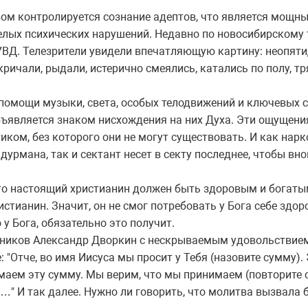
м контролируется сознание адептов, что является мощн
лых психических нарушений. Недавно по новосибирскому
ВД. Телезрители увидели впечатляющую картину: неопяти
ричали, рыдали, истерично смеялись, катались по полу, тр
мощи музыки, света, особых телодвижений и ключевых с
бъявляется знаком нисхождения на них Духа. Эти ощущени
ком, без которого они не могут существовать. И как нарк
 дурмана, так и сектант несет в секту последнее, чтобы вн
 настоящий христианин должен быть здоровым и богатым
истианин. Значит, он не смог потребовать у Бога себе здо
 у Бога, обязательно это получит.
иков Александр Дворкин с нескрываемым удовольствием 
 "Отче, во имя Иисуса мы просит у Тебя (назовите сумму).
имаем эту сумму. Мы верим, что мы принимаем (повторите 
" И так далее. Нужно ли говорить, что молитва вызвала 