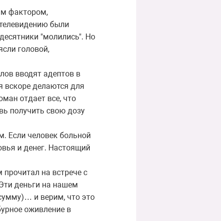
ым фактором,
 телевидению были
десятники "молились". Но
ясли головой,
лов вводят адептов в
я вскоре делаются для
оман отдает все, что
овь получить свою дозу
. Если человек больной
ровья и денег. Настоящий
прочитал на встрече с
 Эти деньги на нашем
сумму)… и верим, что это
бурное оживление в