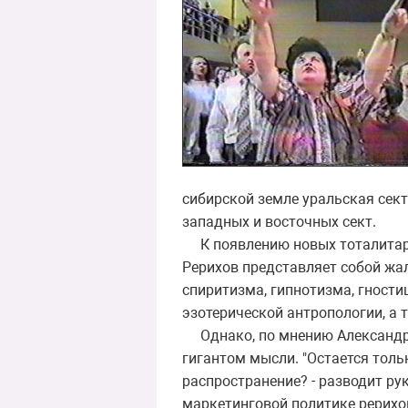
сибирской земле уральская сект
западных и восточных сект.
К появлению новых тоталитарны
Рерихов представляет собой жа
спиритизма, гипнотизма, гности
эзотерической антропологии, а 
Однако, по мнению Александра
гигантом мысли. "Остается толь
распространение? - разводит ру
маркетинговой политике рерихо