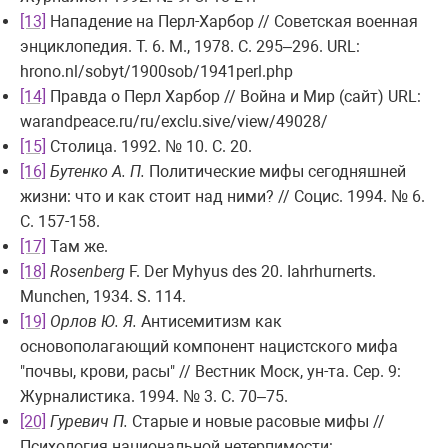
[13]
Нападение на Перл-Харбор // Советская военная
энциклопедия. Т. 6. М., 1978. С. 295–296. URL:
hrono.nl/sobyt/1900sob/1941perl.php
[14]
Правда о Перл Харбор // Война и Мир (сайт) URL:
warandpeace.ru/ru/exclu.sive/view/49028/
[15]
Столица. 1992. № 10. С. 20.
[16]
Бутенко А. П.
Политические мифы сегодняшней
жизни: что и как стоит над ними? // Социс. 1994. № 6.
С. 157-158.
[17]
Там же.
[18]
Rosenberg
F. Der Myhyus des 20. Iahrhurnerts.
Munchen, 1934. S. 114.
[19]
Орлов Ю. Я.
Антисемитизм как
основополагающий компонент нацистского мифа
"почвы, крови, расы" // Вестник Моск, ун-та. Сер. 9:
Журналистика. 1994. № 3. С. 70–75.
[20]
Гуревич П.
Старые и новые расовые мифы //
Психология национальной нетерпимости: