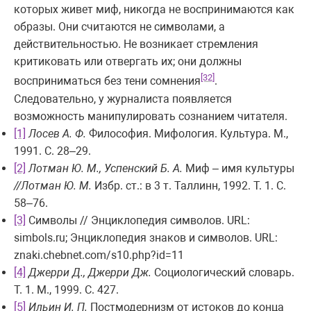
которых живет миф, никогда не воспринимаются как
образы. Они считаются не символами, а
действительностью. Не возникает стремления
критиковать или отвергать их; они должны
[32]
восприниматься без тени сомнения
.
Следовательно, у журналиста появляется
возможность манипулировать сознанием читателя.
[1]
Лосев А. Ф.
Философия. Мифология. Культура. М.,
1991. С. 28–29.
[2]
Лотман Ю. М., Успенский Б. А.
Миф – имя культуры
//Лотман Ю. М.
Избр. ст.: в 3 т. Таллинн, 1992. Т. 1. С.
58–76.
[3]
Символы // Энциклопедия символов. URL:
simbols.ru; Энциклопедия знаков и символов. URL:
znaki.chebnet.com/s10.php?id=11
[4]
Джерри Д., Джерри Дж.
Социологический словарь.
Т. 1. М., 1999. С. 427.
[5]
Ильин И. П.
Постмодернизм от истоков до конца