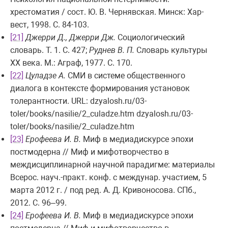
хрестоматия / сост. Ю. В. Чернявская. Минск: Хар-
вест, 1998. С. 84-103.
[21]
Джерри Д., Джерри Дж.
Социологический
словарь. Т. 1. С. 427;
Руднев В. П.
Словарь культуры
XX века. М.: Аграф, 1977. С. 170.
[22]
Цуладзе А.
СМИ в системе общественного
диалога в контексте формирования установок
толерантности. URL: dzyalosh.ru/03-
toler/books/nasilie/2_culadze.htm dzyalosh.ru/03-
toler/books/nasilie/2_culadze.htm
[23]
Ерофеева И. В.
Миф в медиадискурсе эпохи
постмодерна // Миф и мифотворчество в
междисциплинарной научной парадигме: материалы
Всерос. науч.-практ. конф. с междунар. участием, 5
марта 2012 г. / под ред. А. Д. Кривоносова. СПб.,
2012. С. 96–99.
[24]
Ерофеева И. В.
Миф в медиадискурсе эпохи