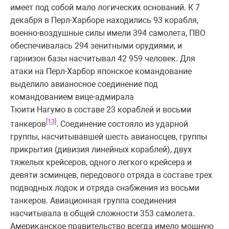
имеет под собой мало логических оснований. К 7
декабря в Перл-Харборе находились 93 корабля,
военно-воздушные силы имели 394 самолета, ПВО
обеспечивалась 294 зенитными орудиями, и
гарнизон базы насчитывал 42 959 человек. Для
атаки на Перл-Харбор японское командование
выделило авианосное соединение под
командованием вице-адмирала
Тюити Нагумо в составе 23 кораблей и восьми
[13]
танкеров
. Соединение состояло из ударной
группы, насчитывавшей шесть авианосцев, группы
прикрытия (дивизия линейных кораблей), двух
тяжелых крейсеров, одного легкого крейсера и
девяти эсминцев, передового отряда в составе трех
подводных лодок и отряда снабжения из восьми
танкеров. Авиационная группа соединения
насчитывала в общей сложности 353 самолета.
Американское правительство всегда имело мощную