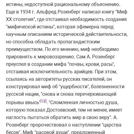
истины, недоступной рациональному объяснению.
Еще в 1934 г. Альфред Розенберг написал книгу "Миф
XX столетия", где отстаивал необходимость создания
"мифической истины", которая эфемерна перед
научным описанием исторической действительности,
но способна обладать пропагандистским
преимуществом. По его мнению, миф необходимо
прировнять к мировоззрению. Сам А. Розенберг
преуспел в создании мифа "почвы, крови, расы",
отстаивая исключительность арийцев. При этом,
ссылаясь на авторитеты русских писателей, он
конструировал миф об "ущербности", болезненности
русской нации, "снова и снова перечеркивающей
[18]
порывы ввысь"
. "Сломленная личностью душа,
которую показал Достоевский, тем не менее, имеет
наглость пытаться обратить мир в свою веру". А.
Розенберг пророчествовал о наступлении "царства
бесов". Миф "расовой души", предложенный