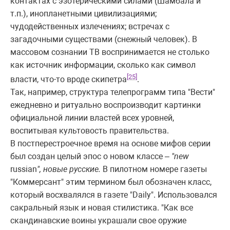
контактах с эзотерическими силами (Шамбала и
т.п.), инопланетными цивилизациями;
чудодейственных излечениях; встречах с
загадочными существами (снежный человек). В
массовом сознании ТВ воспринимается не столько
как источник информации, сколько как символ
[25]
власти, что-то вроде скипетра
.
Так, например, структура телепрограмм типа "Вести"
ежедневно и ритуально воспроизводит картинки
официальной линии властей всех уровней,
воспитывая культовость правительства.
В постперестроечное время на основе мифов серии
был создан целый эпос о новом классе –
"new
russian
", новые русские.
В пилотном номере газеты
"Коммерсант" этим термином был обозначен класс,
который восхвалялся в газете "Daily". Использовался
сакральный язык и новая стилистика. "Как все
скандинавские воины украшали свое оружие