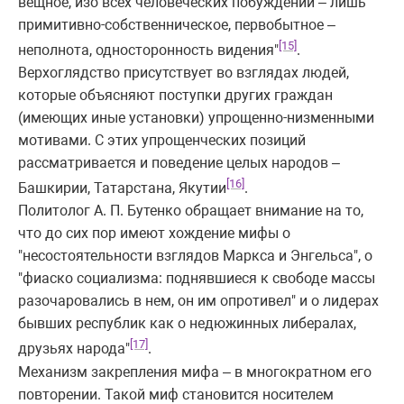
вещное, изо всех человеческих побуждений – лишь
примитивно-собственническое, первобытное –
[15]
неполнота, односторонность видения"
.
Верхоглядство присутствует во взглядах людей,
которые объясняют поступки других граждан
(имеющих иные установки) упрощенно-низменными
мотивами. С этих упрощенческих позиций
рассматривается и поведение целых народов –
[16]
Башкирии, Татарстана, Якутии
.
Политолог А. П. Бутенко обращает внимание на то,
что до сих пор имеют хождение мифы о
"несостоятельности взглядов Маркса и Энгельса", о
"фиаско социализма: поднявшиеся к свободе массы
разочаровались в нем, он им опротивел" и о лидерах
бывших республик как о недюжинных либералах,
[17]
друзьях народа"
.
Механизм закрепления мифа – в многократном его
повторении. Такой миф становится носителем