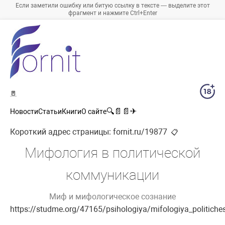
Если заметили ошибку или битую ссылку в тексте — выделите этот
фрагмент и нажмите Ctrl+Enter
🚪
🔍
📄
📄
✈
Новости
Статьи
Книги
О сайте
Короткий адрес страницы:
fornit.ru/19877
📋
Мифология в политической
коммуникации
Миф и мифологическое сознание
https://studme.org/47165/psihologiya/mifologiya_politich