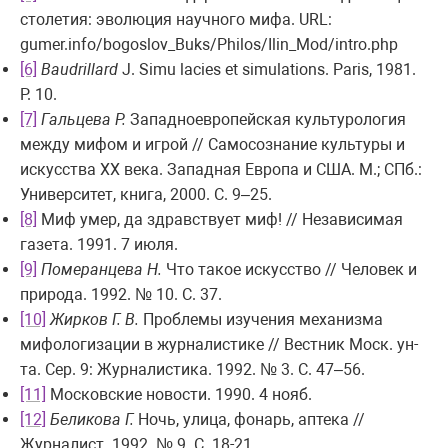
столетия: эволюция научного мифа. URL:
gumer.info/bogoslov_Buks/Philos/Ilin_Mod/intro.php
[6]
Baudrillard
J. Simu lacies et simulations. Paris, 1981.
P. 10.
[7]
Гальцева P.
Западноевропейская культурология
между мифом и игрой // Самосознание культуры и
искусства XX века. Западная Европа и США. М.; СПб.:
Университет, книга, 2000. С. 9–25.
[8]
Миф умер, да здравствует миф! // Независимая
газета. 1991. 7 июля.
[9]
Померанцева Н.
Что такое искусство // Человек и
природа. 1992. № 10. С. 37.
[10]
Жирков Г. В.
Проблемы изучения механизма
мифологизации в журналистике // Вестник Моск. ун-
та. Сер. 9: Журналистика. 1992. № 3. С. 47–56.
[11]
Московские новости. 1990. 4 нояб.
[12]
Беликова Г.
Ночь, улица, фонарь, аптека //
Журналист. 1992. № 9. С. 18-21.