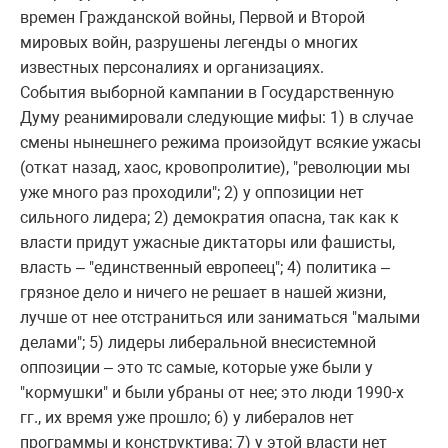
времен Гражданской войны, Первой и Второй
мировых войн, разрушены легенды о многих
известных персоналиях и организациях.
События выборной кампании в Государственную
Думу реанимировали следующие мифы: 1) в случае
смены нынешнего режима произойдут всякие ужасы
(откат назад, хаос, кровопролитие), "революции мы
уже много раз проходили"; 2) у оппозиции нет
сильного лидера; 2) демократия опасна, так как к
власти придут ужасные диктаторы или фашисты,
власть – "единственный европеец"; 4) политика –
грязное дело и ничего не решает в нашей жизни,
лучше от нее отстраниться или заниматься "малыми
делами"; 5) лидеры либеральной внесистемной
оппозиции – это тс самые, которые уже были у
"кормушки" и были убраны от нее; это люди 1990-х
гг., их время уже прошло; 6) у либералов нет
программы и конструктива; 7) у этой власти нет