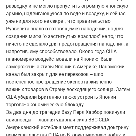
разведку и не могло пропустить огромную японскую
армию, надвигающуюся по воде и воздуху, и сейчас
уже ни для кого не секрет, что правительство
Рузвельта знало о готовящемся нападении, но для
создания мифа "о застигнутых врасплох" не то, что
ничего не сделало для предотвращения нападения, а
напротив, ему способствовало. Около года США
планомерно воздействовали на Японию: были
заморожены активы Японии в Америке, Панамский
канал был закрыт для ее перевозок – шло
постепенное прекращение экспорта жизненно-
важных товаров в Страну восходящего солнца. Затем
США убедили Британию также устроить Японии
торгово- экономическую блокаду.
За два дня до трагедии базу Перл-Харбор покинули
авианосцы – главная ударная сила ВВС США.
Американский истеблишмент поддерживал доктрину
невмешательства США во Вторую мировую войну, и