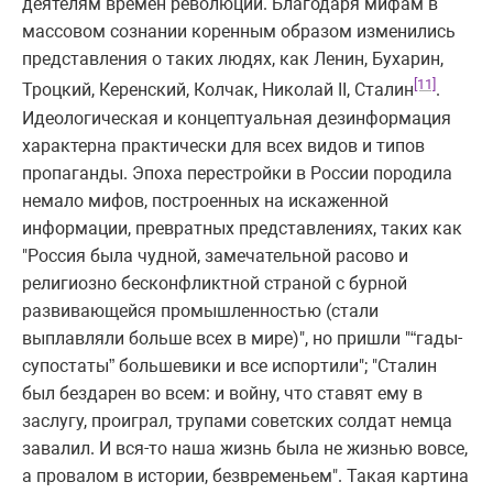
деятелям времен революции. Благодаря мифам в
массовом сознании коренным образом изменились
представления о таких людях, как Ленин, Бухарин,
[11]
Троцкий, Керенский, Колчак, Николай II, Сталин
.
Идеологическая и концептуальная дезинформация
характерна практически для всех видов и типов
пропаганды. Эпоха перестройки в России породила
немало мифов, построенных на искаженной
информации, превратных представлениях, таких как
"Россия была чудной, замечательной расово и
религиозно бесконфликтной страной с бурной
развивающейся промышленностью (стали
выплавляли больше всех в мире)", но пришли "“гады-
супостаты” большевики и все испортили"; "Сталин
был бездарен во всем: и войну, что ставят ему в
заслугу, проиграл, трупами советских солдат немца
завалил. И вся-то наша жизнь была не жизнью вовсе,
а провалом в истории, безвременьем". Такая картина