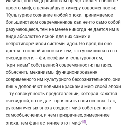
Ильина, постмодернизм сам представляет собой не
просто миф, а величайшую химеру современности:
"Культурное сознание любой эпохи, принимаемое
большинством современников как нечто само собой
разумеющееся, тем не менее никогда не дается им в
виде абсолютно ясной для них самих и
непротиворечивой системы идей. Но вряд ли оно
дается в полной ясности и тем, кто усомнился в его
очевидности, – философам и культурологам,
“критикам” собственной современности: пытаясь
объяснить механизмы функционирования
современного им культурного бессознательного, они
лишь дополняют новыми красками миф своей эпохи
– ту совокупность представлений, которая кажется
очевидной, но не дает прояснить свои основы. Так,
руками ученых эпоха создает миф собственного
самообъяснения, и чем призрачнее, химеричнее
[5]
эпоха, тем фантастичнее этот миф"
.