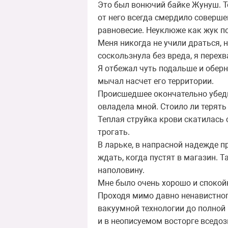
Это был вонючий байке Жунуш. То
от него всегда смердило соверше
равновесие. Неуклюже как жук по
Меня никогда не учили драться, н
соскользнула без вреда, я перехв
Я отбежал чуть подальше и оберн
мычал насчет его территории.
Происшедшее окончательно убеди
овладела мной. Стоило ли терять
Теплая струйка крови скатилась 
трогать.
В ларьке, в напрасной надежде 
ждать, когда пустят в магазин. Т
наполовину.
Мне было очень хорошо и спокойно
Проходя мимо давно ненавистног
вакуумной технологии до полной
и в неописуемом восторге вседо