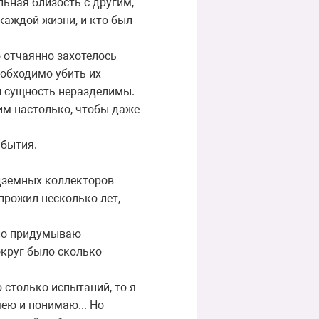
ьная близость с другим,
 каждой жизни, и кто был
 отчаянно захотелось
еобходимо убить их
 и сущность неразделимы.
гим настолько, чтобы даже
 бытия.
одземных коллекторов
прожил несколько лет,
вало придумываю
вокруг было сколько
о столько испытаний, то я
мею и понимаю... Но