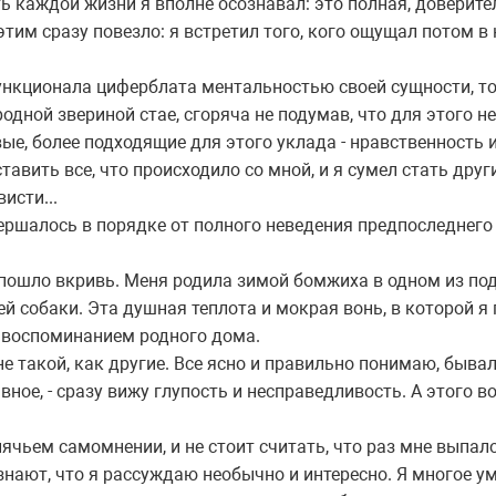
 каждой жизни я вполне осознавал: это полная, доверител
этим сразу повезло: я встретил того, кого ощущал потом в
ункционала циферблата ментальностью своей сущности, то
одной звериной стае, сгоряча не подумав, что для этого н
ые, более подходящие для этого уклада - нравственность
авить все, что происходило со мной, и я сумел стать дру
исти...
овершалось в порядке от полного неведения предпоследнего
е пошло вкривь. Меня родила зимой бомжиха в одном из п
й собаки. Эта душная теплота и мокрая вонь, в которой я 
 воспоминанием родного дома.
 не такой, как другие. Все ясно и правильно понимаю, бы
вное, - сразу вижу глупость и несправедливость. А этого 
нячьем самомнении, и не стоит считать, что раз мне выпал
изнают, что я рассуждаю необычно и интересно. Я многое у