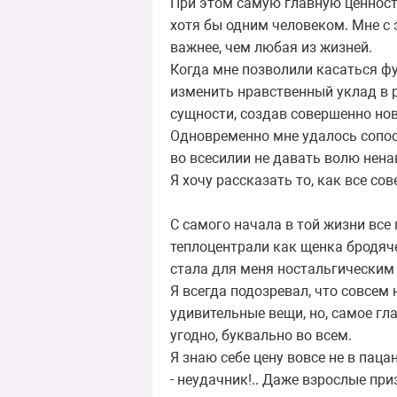
При этом самую главную ценность
хотя бы одним человеком. Мне с 
важнее, чем любая из жизней.
Когда мне позволили касаться ф
изменить нравственный уклад в р
сущности, создав совершенно нов
Одновременно мне удалось сопост
во всесилии не давать волю ненав
Я хочу рассказать то, как все с
С самого начала в той жизни вс
теплоцентрали как щенка бродяче
стала для меня ностальгическим
Я всегда подозревал, что совсем
удивительные вещи, но, самое гла
угодно, буквально во всем.
Я знаю себе цену вовсе не в паца
- неудачник!.. Даже взрослые пр