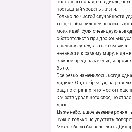
постоянно попадаю в дикие, опу
постыдный уровень жизни.
Только по чистой случайности уд
того, чтобы сильнее поразить ко
моих идей, суля очевидную выгоду
обстоятельств при драконьих усл
Я ненавижу тех, кто в этом мире 
ненависти к самому миру, я даже 
важное предназначение, и происх
было.
Все резко изменилось, когда одн
дядьке. Он, не брезгуя, на равны
рад, но странно, что мое отноше
качеств урвавшего свое, не стал
дров.
Даже небольшое везение роняет в
нужно только не упустить поворо
Можно было бы разыскать Динарку