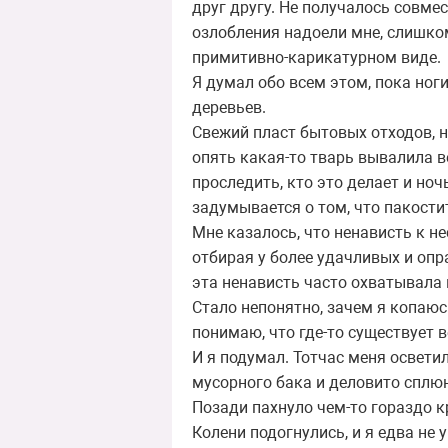
друг другу. Не получалось совме
озлобления надоели мне, слишко
примитивно-карикатурном виде.
Я думал обо всем этом, пока ног
деревьев.
Свежий пласт бытовых отходов, 
опять какая-то тварь вывалила в
проследить, кто это делает и ноч
задумывается о том, что пакостит
Мне казалось, что ненависть к н
отбирая у более удачливых и опр
эта ненависть часто охватывала 
Стало непонятно, зачем я копаюсь
понимаю, что где-то существует 
И я подумал. Тотчас меня освети
мусорного бака и деловито сплюн
Позади пахнуло чем-то гораздо к
Колени подогнулись, и я едва не 