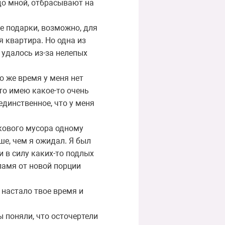
до мной, отбрасывают на
е подарки, возможно, для
я квартира. Но одна из
 удалось из-за нелепых
о же время у меня нет
что имею какое-то очень
единственное, что у меня
екового мусора одному
ше, чем я ожидал. Я был
и в силу каких-то подлых
пламя от новой порции
 настало твое время и
ы поняли, что осточертели