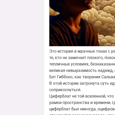
Это история в мрачных тонах с 
те, кто не замечает плохого, пох
тепличных условиях, безнаказан
великая невыразимость надежд, с
Бет Гиббонс, как творения Саль
В этой истории затронута суть е
соприкоснуться.
Циферблат не той вселенной, что
рамки пространства и времени, г
циферблат был никогда, оцифров