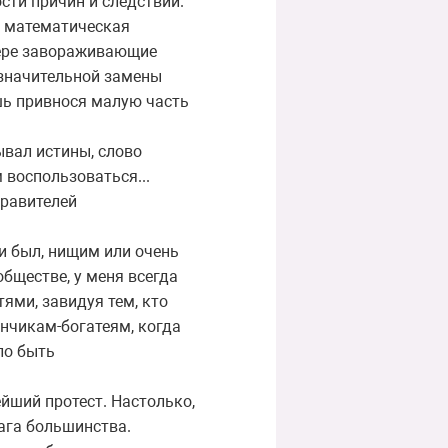
сти причин и следствий.
я математическая
тере завораживающие
езначительной замены
ишь привнося малую часть
ывал истины, слово
 воспользоваться...
правителей
и был, нищим или очень
бществе, у меня всегда
ями, завидуя тем, кто
нчикам-богатеям, когда
ло быть
йший протест. Настолько,
лага большинства.