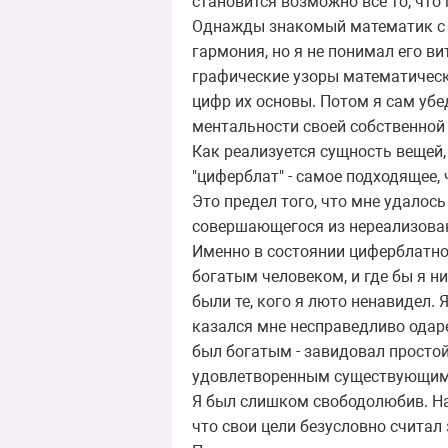
становится возможно все то, что
Однажды знакомый математик с у
гармония, но я не понимал его 
графические узоры математически
цифр их основы. Потом я сам убе
ментальности своей собственной
Как реализуется сущность вещей,
"циферблат" - самое подходящее,
Это предел того, что мне удалось
совершающегося из нереализова
Именно в состоянии циферблатной
богатым человеком, и где бы я н
были те, кого я люто ненавидел.
казался мне несправедливо одар
был богатым - завидовал простой
удовлетворенным существующим
Я был слишком свободолюбив. Нас
что свои цели безусловно считал