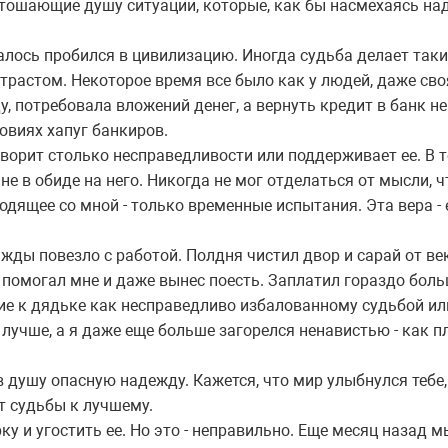
стошающие душу ситуации, которые, как бы насмехаясь на
алось пробился в цивилизацию. Иногда судьба делает таки
нтрастом. Некоторое время все было как у людей, даже сво
, потребовала вложений денег, а вернуть кредит в банк не
овиях хапуг банкиров.
творит столько несправедливости или поддерживает ее. В т
не в обиде на него. Никогда не мог отделаться от мысли, 
одящее со мной - только временные испытания. Эта вера - 
ажды повезло с работой. Полдня чистил двор и сарай от в
х помогал мне и даже вынес поесть. Заплатил гораздо боль
ние к дядьке как несправедливо избалованному судьбой ил
о лучше, а я даже еще больше загорелся ненавистью - как 
 душу опасную надежду. Кажется, что мир улыбнулся тебе,
т судьбы к лучшему.
 и угостить ее. Но это - неправильно. Еще месяц назад м