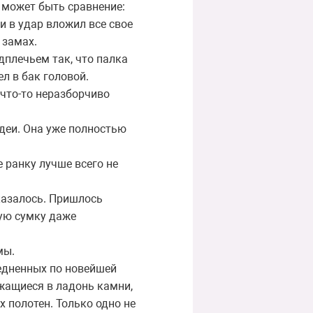
 может быть сравнение:
и в удар вложил все свое
 замах.
дплечьем так, что палка
ел в бак головой.
 что-то неразборчиво
деи. Она уже полностью
е ранку лучше всего не
казалось. Пришлось
рую сумку даже
мы.
едненных по новейшей
жащиеся в ладонь камни,
 полотен. Только одно не