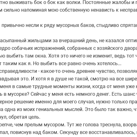
стно выживать бок о бок как волки. Постоянные жалобы и 
м сильно напоминая мою собственную ненависть к несправ
и привычно несли к ряду мусорных баков, стыдливо спрят
насыпанный жильцами за вчерашний день, не казался опти
едро собачьих испражнений, собранных с хозяйского двора
ью выбить там окна. Хотя это ничего не изменит, ведь тот
 таким как я. Но выбить все равно очень хотелось...
есправедливости - какое-то очень древнее чувство, позвол
авдывая это. И хотя я в душе не такой, смотрю на все ши
меня в самые трудные моменты жизни, когда от меня уже н
 в мусорке? Сейчас у меня есть немного денег. Есть шанс 
верное решение именно для моего случая, нужно только пр
ла одна из моих гениальных мыслей. Это было так важно, ч
ул, обретая цель.
репче, чем прелым мусором. Тут же голова треснула, взор
упал, повиснув над баком. Секунду все восстанавливалось,