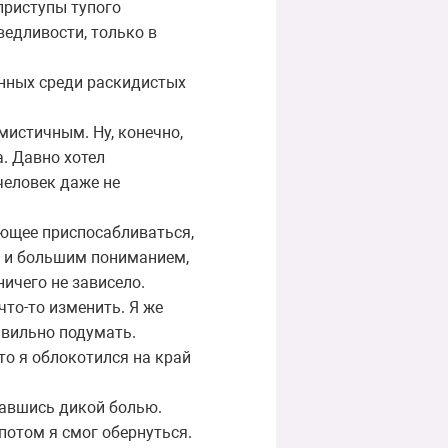
приступы тупого
едливости, только в
анных среди раскидистых
мистичным. Ну, конечно,
. Давно хотел
 человек даже не
яющее приспосабливаться,
ре и большим пониманием,
ичего не зависело.
что-то изменить. Я же
авильно подумать.
то я облокотился на край
вавшись дикой болью.
 потом я смог обернуться.