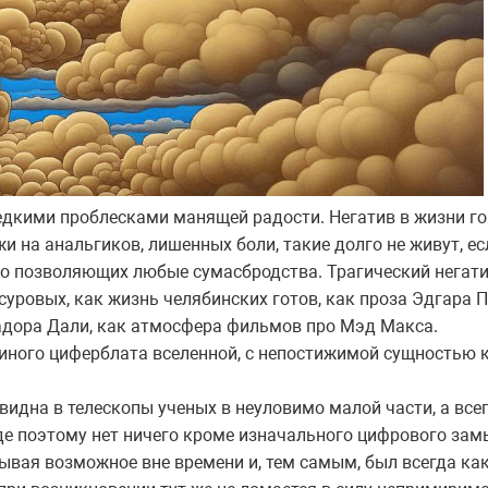
редкими проблесками манящей радости. Негатив в жизни го
ожи на анальгиков, лишенных боли, такие долго не живут, е
но позволяющих любые сумасбродства. Трагический негати
уровых, как жизнь челябинских готов, как проза Эдгара П
вадора Дали, как атмосфера фильмов про Мэд Макса.
диного циферблата вселенной, с непостижимой сущностью 
 видна в телескопы ученых в неуловимо малой части, а все
де поэтому нет ничего кроме изначального цифрового замы
ывая возможное вне времени и, тем самым, был всегда ка