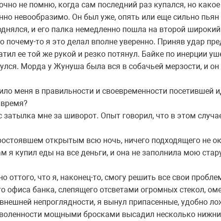
чно не помню, когда сам последний раз купался, но какое
нно невообразимо. Он был уже, опять или еще сильно пьян 
днялся, и его палка немедленно пошла на второй широкий
о почему-то я это делал вполне уверенно. Приняв удар пре
атил ее той же рукой и резко потянул. Байке по инерции уш
улся. Морда у Жунуша была вся в собачьей мерзости, и он
ло меня в правильности и своевременности посетившей и
 время?
с затылка мне за шиворот. Опыт говорил, что в этом случа
простоявшем открытым всю ночь, ничего подходящего не о
ам я купил еды на все деньги, и она не заполнила мою ста
 оттого, что я, наконец-то, смогу решить все свои пробле
о офиса банка, слепящего отсветами огромных стекол, ом
 внешней непроглядности, я вынул припасенные, удобно ло
зволенности мощными бросками высадил несколько нижних