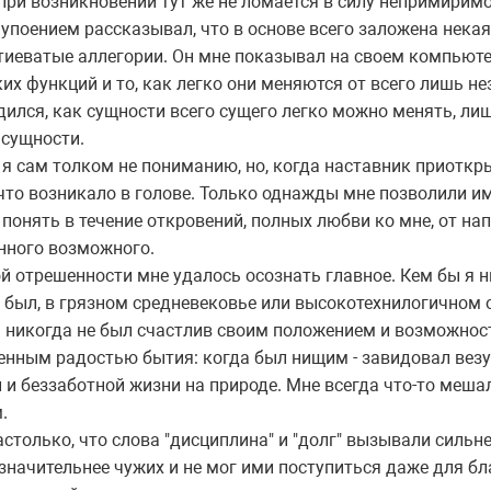
 при возникновении тут же не ломается в силу непримиримо
поением рассказывал, что в основе всего заложена нека
витиеватые аллегории. Он мне показывал на своем компью
х функций и то, как легко они меняются от всего лишь н
дился, как сущности всего сущего легко можно менять, л
 сущности.
 я сам толком не пониманию, но, когда наставник приоткр
 что возникало в голове. Только однажды мне позволили им
 понять в течение откровений, полных любви ко мне, от на
нного возможного.
 отрешенности мне удалось осознать главное. Кем бы я н
и был, в грязном средневековье или высокотехнилогичном о
 Я никогда не был счастлив своим положением и возможност
енным радостью бытия: когда был нищим - завидовал везу
 и беззаботной жизни на природе. Мне всегда что-то меша
.
только, что слова "дисциплина" и "долг" вызывали сильне
 значительнее чужих и не мог ими поступиться даже для б