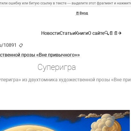
тили ошибку или битую ссылку в тексте — выделите этот фрагмент и нажмите 
🚪
Вход
Новости
Статьи
Книги
О сайте
🔍
📄
📄
✈
ru/10891
📋
ственной прозы «Вне привычного»»
Суперигра
перигра» из двухтомника художественной прозы «Вне при