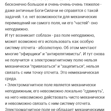
бесконечно большое и очень-очень-очень тяжелое -
даже античные Боги-Силачи не справятся с такой
задачей. т.е. нет возможности для механических
перемещений ни самого поля, ни его "частей"- оно
неподвижно.
И тут возникает соблазн - раз поле неподвижно,
может возможно его использовать как особую
систему отсчета - абсолютную. Об этом мечтают
многие "эфирщики" и "антирелятивисты". И тут снова
не получится- к электромагнитному полю нельзя
механически "привязаться" и "зацепиться", нельзя
связать с ним точку отсчета. Это немеханическая
среда.
• Электромагнитное поле является механически
неподвижным, его невозможно локально "сдвинуть",
на него невозможно действовать чисто механически
и невозможно связать с ним систему отсчета.
Электромагнитное поле не обладает механическими