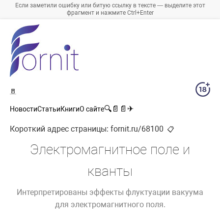
Если заметили ошибку или битую ссылку в тексте — выделите этот
фрагмент и нажмите Ctrl+Enter
🚪
🔍
📄
📄
✈
Новости
Статьи
Книги
О сайте
Короткий адрес страницы:
fornit.ru/68100
📋
Электромагнитное поле и
кванты
Интерпретированы эффекты флуктуации вакуума
для электромагнитного поля.