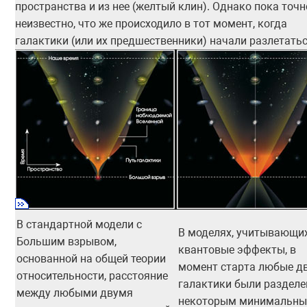
пространства и из нее (желтый клин). Однако пока точн
неизвестно, что же происходило в тот момент, когда
галактики (или их предшественники) начали разлетатьс
В стандартной модели с
В моделях, учитывающи
Большим взрывом,
квантовые эффекты, в
основанной на общей теории
момент старта любые д
относительности, расстояние
галактики были раздел
между любыми двумя
некоторым минимальн