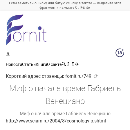
Если заметили ошибку или битую ссылку в тексте — выделите этот
фрагмент и нажмите Ctrl+Enter
🚪
🔍
📄
📄
✈
Новости
Статьи
Книги
О сайте
Короткий адрес страницы:
fornit.ru/749
📋
Миф о начале време Габриель
Венециано
Миф о начале време Габриель Венециано
http://www.sciam.ru/2004/8/cosmology-p.shtml