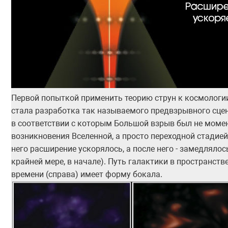
Первой попыткой применить теорию струн к космологи
стала разработка так называемого предвзрывного сце
в соответствии с которым Большой взрыв был не моме
возникновения Вселенной, а просто переходной стадией
него расширение ускорялось, а после него - замедлялос
крайней мере, в начале). Путь галактики в пространстве
времени (справа) имеет форму бокала.