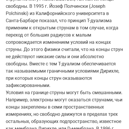
свободны. В 1995 г. Йозеф Полчински (Joseph
Polchinski) из Калифорнийского университета в
Санта-Барбаре показал, что принцип T-дуализма
применим к открытым струнам в том случае, когда
переход от больших радиусов к малым
сопровождается изменением условий на концах
струны. До этого физики считали, что на концы струн
не действуют никакие силы и они абсолютно
свободны. Вместе с тем T-дуализм обеспечивается
так называемыми граничными условиями Дирихле,
при которых концы струн оказываются
зафиксированными.
Условия на границе струны могут быть смешанными.
Например, электроны могут оказаться струнами, чьи
концы закреплены в семи пространственных
измерениях, но свободно движутся в пределах трех
остальных, образующих подпространство, известное
как мембрана Дирихле, или D-мембрана. В 1996 г.