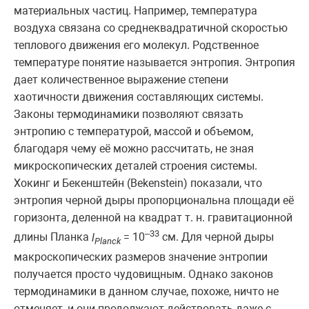
материальных частиц. Например, температура
воздуха связана со среднеквадратичной скоростью
теплового движения его молекул. Родственное
температуре понятие называется энтропия. Энтропия
дает количественное выражение степени
хаотичности движения составляющих системы.
Законы термодинамики позволяют связать
энтропию с температурой, массой и объемом,
благодаря чему её можно рассчитать, не зная
микроскопических деталей строения системы.
Хокинг и Бекенштейн (Bekenstein) показали, что
энтропия черной дыры пропорциональна площади её
горизонта, деленной на квадрат т. н. гравитационной
–33
длины Планка
l
= 10
см. Для черной дыры
Planck
макроскопических размеров значение энтропии
получается просто чудовищным. Однако законов
термодинамики в данном случае, похоже, ничто не
отменяет, и они продолжают действовать даже с