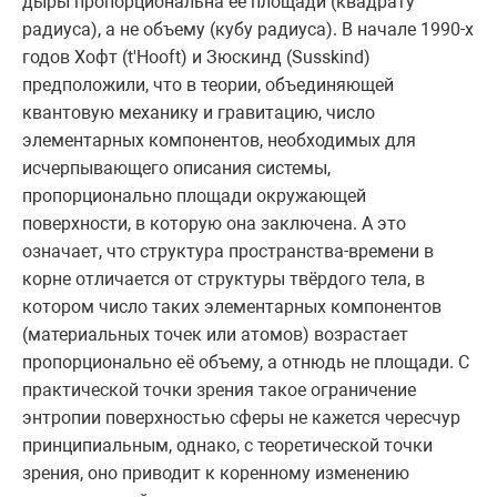
дыры пропорциональна её площади (квадрату
радиуса), а не объему (кубу радиуса). В начале 1990-х
годов Xoфт (t'Hooft) и Зюскинд (Susskind)
предположили, что в теории, объединяющей
квантовую механику и гравитацию, число
элементарных компонентов, необходимых для
исчерпывающего описания системы,
пропорционально площади окружающей
поверхности, в которую она заключена. А это
означает, что структура пространства-времени в
корне отличается от структуры твёрдого тела, в
котором число таких элементарных компонентов
(материальных точек или атомов) возрастает
пропорционально её объему, а отнюдь не площади. С
практической точки зрения такое ограничение
энтропии поверхностью сферы не кажется чересчур
принципиальным, однако, с теоретической точки
зрения, оно приводит к коренному изменению