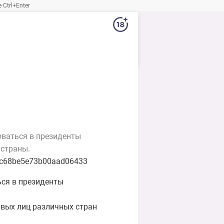
Ctrl+Enter
оваться в президенты
 страны.
c2dc68be5e73b00aad06433
ься в президенты
рвых лиц различных стран