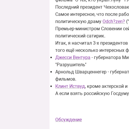
Последний президент Чехословак
Самое интересное, что после раб
политическую драму
Odch?zen?
(
Премьер-министром Словении сей
политический сатирик.
Итак, я насчитал 3-х президенто
того ещё несколько интересных ф
Джесси Вентура
- губернатора Ми
"Разрушитель"
Арнольд Шварценнегер - губерна
фильмов.
Клинт Иствуд
, кроме актерской 
А если взять российскую Госдуму
Обсуждение