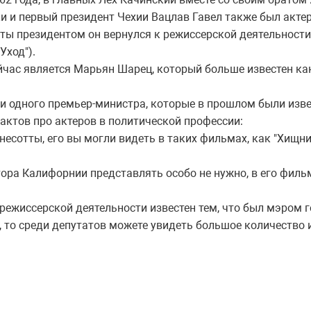
и и первый президент Чехии Вацлав Гавел также был акте
оты президентом он вернулся к режиссерской деятельности 
"Уход").
час является Марьян Шарец, который больше известен как
в и одного премьер-министра, которые в прошлом были из
актов про актеров в политической профессии:
несотты, его вы могли видеть в таких фильмах, как "Хищник
тора Калифорнии представлять особо не нужно, в его филь
и режиссерской деятельности известен тем, что был мэром 
, то среди депутатов можете увидеть большое количество и