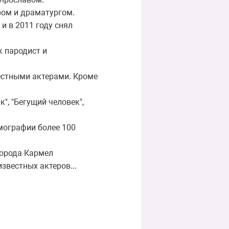
ром и драматургом.
и в 2011 году снял
 пародист и
вестными актерами. Кроме
", "Бегущий человек",
мографии более 100
города Кармел
звестных актеров...