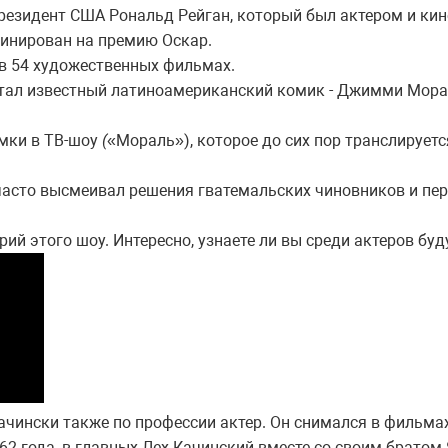
президент США Рональд Рейган, который был актером и ки
минирован на премию Оскар.
 в 54 художественных фильмах.
тал известный латиноамериканский комик - Джимми Морал
емки в ТВ-шоу
(
«Мораль»), которое до сих пор транслирует
асто высмеивал решения гватемальских чиновников и пер
рий этого шоу. Интересно, узнаете ли вы среди актеров бу
ински также по профессии актер. Он снимался в фильмах 
962 года, в главных Лех Качинский вместе со своим братом