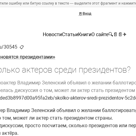
тили ошибку или битую ссылку в тексте — выделите этот фрагмент и нажмите 
🚪
Вход
Новости
Статьи
Книги
О сайте
🔍
📄
📄
✈
ru/30545
📋
ановятся президентами»
олько актеров среди президентов?
иноактер Владимир Зеленский объявил о желании баллотир
елась дискуссия о том, может ли актер стать президентом
20ded3b8997d00a95fa2eb/skolko-akterov-sredi-prezidentov-5
ктер Владимир Зеленский объявил о желании баллотироват
 том, может ли актер стать президентом страны.
дискуссии, просто посчитаем, сколько президентов или пе
 актёра.