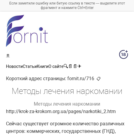
Если заметили ошибку или битую ссылку в тексте — выделите этот
фрагмент и нажмите Ctrl+Enter
🚪
🔍
📄
📄
✈
Новости
Статьи
Книги
О сайте
Короткий адрес страницы:
fornit.ru/716
📋
Методы лечения наркомании
Методы лечения наркомании
http://krok-za-krokom.org.ua/pages/narkotiki_2.htm
Сейчас существует огромное количество различных
центров: коммерческих, государственных (ГНД),