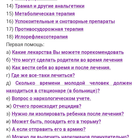
14)
Трамал и другие анальгетики
15)
Метаболическая терапия
16)
Успокоительные и снотворные препараты
17)
Противосудорожная терапия
18)
Иглорефлексотерапия
Первая помощь
:
а)
Какие лекарства Вы можете порекомендовать
б)
Что могут сделать родители во время лечения
в)
Как вести себя во время и после лечения.
г)
Где же все-таки лечиться?
д)
Сколько времени молодой человек должен
находиться в стационаре (в больнице)?
е)
Вопрос о наркологическом учете.
ж)
Отчего происходит рецидив?
з)
Нужно ли изолировать ребенка после лечения?
и)
Может быть, посадить его в тюрьму?
к)
А если отправить его в армию?
л)
Можно ли вылечить наркоманов принудительно?