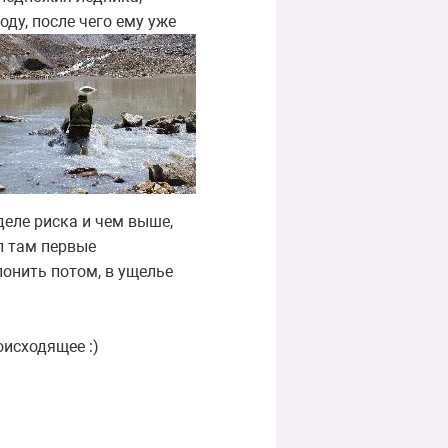
ду, после чего ему уже
деле риска и чем выше,
л там первые
онить потом, в ущелье
исходящее :)