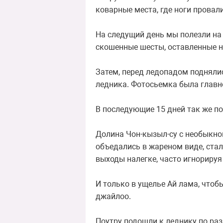
коварные места, где ноги провал
На следущий день мы полезли на
скошенные шесты, оставленные не
Затем, перед ледопадом поднялис
ледника. Фотосьемка была главн
В последующие 15 дней так же п
Долина Чон-кызыл-су с необыкно
объедались в жареном виде, ста
выходы налегке, часто игнорируя
И только в ущелье Ай лама, чтоб
джайлоо.
Поутру подошли к леднику по раз