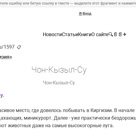
тили ошибку или битую ссылку в тексте — выделите этот фрагмент и нажмите 
🚪
Вход
Новости
Статьи
Книги
О сайте
🔍
📄
📄
✈
ru/1597
📋
изия»
Чон-Кызыл-Су
Чон-Кызыл-Су
.
Су
сивое место, где довелось побывать в Киргизии. В начале 
тдахающих, миникурорт. Далее - уже практически бездорожь
няют животных даже на самые высокогорные луга.