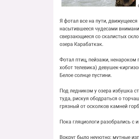
Я фотал все на пути, движущееся
насытившееся чудесами внимание
сверзающиеся со скалистых склон
озера Карабаткак.
Фотал птиц, пейзажи, ненароком
хобот телевика) девушек-киргизо
Белое солнце пустини.
Под ледником у озера избушка ст
туда, рискуя ободраться о торча
грязный от осколков камней горб
Пока гляциологи разобрались с 
Вокруг было неуютно: мутные из