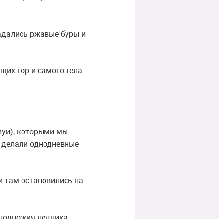
адались ржавые буры и
щих гор и самого тела
луи), которыми мы
ы делали однодневные
 и там остановились на
 подножия ледника,