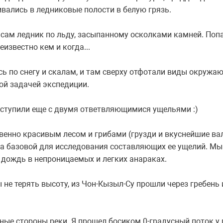
ивались в ледниковые полости в белую грязь.
 сам ледник по льду, засыпанному осколками камней. Поп
известно кем и когда...
ь по снегу и скалам, и там сверху отфотали виды окружаю
ой задачей экспедиции.
оступили еще с двумя ответвляющимися ущельями :)
венно красивым лесом и грибами (грузди и вкуснейшие ва
ла базовой для исследования составляющих ее ущелий. М
 дождь в непроницаемых и легких анараках.
ы не терять высоту, из Чон-Кызыл-Су прошли через гребень
ные стороны реки. Я прошел босиком 0-градусный поток у