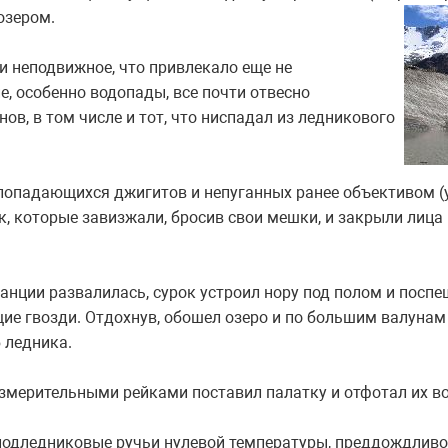
озером.
 и неподвижное, что привлекало еще не
, особенно водопады, все почти отвесно
ов, в том числе и тот, что ниспадал из ледникового
 попадающихся джигитов и непуганных ранее объективом (
к, которые завизжали, бросив свои мешки, и закрыли лица
анции развалилась, сурок устроил нору под полом и поспе
щие гвозди. Отдохнув, обошел озеро и по большим валуна
 ледника.
измерительными рейками поставил палатку и отфотал их в
подледниковые ручьи нулевой температуры, преддождливое