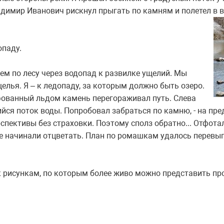
димир Иванович рискнул прыгать по камням и полетел в во
опаду.
ем по лесу через водопад к развилке ущелий. Мы
елья. Я – к ледопаду, за которым должно быть озеро.
фованный льдом камень перегораживал путь. Слева
ся поток воды. Попробовал забраться по камню, - на пре
спективы без страховки. Поэтому сполз обратно... Отфота
 начинали отцветать. План по ромашкам удалось перевып
к рисункам, по которым более живо можно представить про