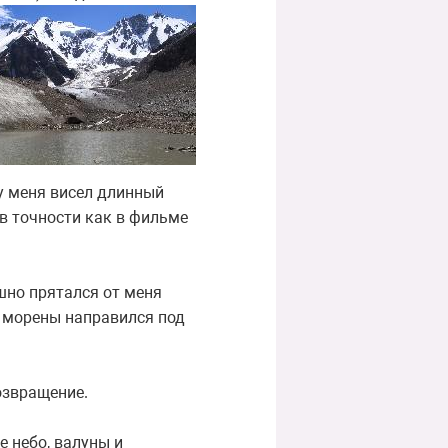
у меня висел длинный
 в точности как в фильме
шно прятался от меня
м морены направился под
озвращение.
 небо, валуны и