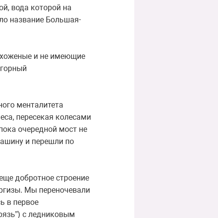
ой, вода которой на
ло название Большая-
 хоженые и не имеющие
огорный
тного менталитета
леса, пересекая колесами
 пока очередной мост не
машину и перешли по
 еще добротное строение
иргизы. Мы переночевали
ь в первое
рязь”) с ледниковым