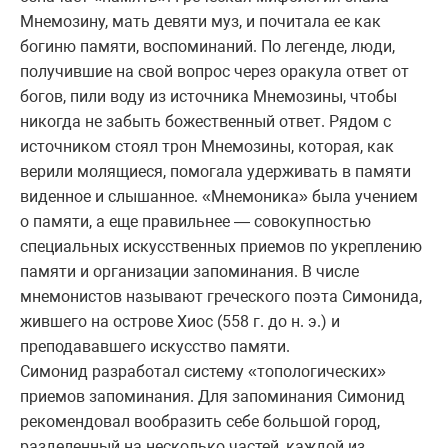
Мнемозину, мать девяти муз, и почитала ее как
богиню памяти, воспоминаний. По легенде, люди,
получившие на свой вопрос через оракула ответ от
богов, пили воду из источника Мнемозины, чтобы
никогда не забыть божественный ответ. Рядом с
источником стоял трон Мнемозины, которая, как
верили молящиеся, помогала удерживать в памяти
виденное и слышанное. «Мнемоника» была учением
о памяти, а еще правильнее — совокупностью
специальных искусственных приемов по укреплению
памяти и организации запоминания. В числе
мнемонистов называют греческого поэта Симонида,
жившего на острове Хиос (558 г. до н. э.) и
преподававшего искусство памяти.
Симонид разработал систему «топологических»
приемов запоминания. Для запоминания Симонид
рекомендовал вообразить себе большой город,
разделенный на несколько частей, каждой из