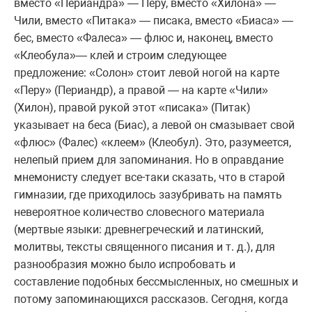
вместо «Периандра» — Перу, вместо «Хилона» —
Чили, вместо «Питака» — писака, вместо «Биаса» —
бес, вместо «Фалеса» — флюс и, наконец, вместо
«Клеобула»— клей и строим следующее
предложение: «Солон» стоит левой ногой на карте
«Перу» (Периандр), а правой — на карте «Чили»
(Хилон), правой рукой этот «писака» (Питак)
указывает на беса (Биас), а левой он смазывает свой
«флюс» (Фалес) «клеем» (Клеобул). Это, разумеется,
нелепый прием для запоминания. Но в оправдание
мнемонисту следует все-таки сказать, что в старой
гимназии, где приходилось зазубривать на память
невероятное количество словесного материала
(мертвые языки: древнегреческий и латинский,
молитвы, тексты священного писания и т. д.), для
разнообразия можно было испробовать и
составление подобных бессмысленных, но смешных и
потому запоминающихся рассказов. Сегодня, когда