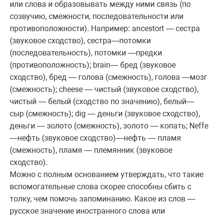
или слова и образовывать между ними связь (по
созвучию, смежности, последовательности или
противоположности). Например: ancestort — сестра
(звуковое сходство), сестра—потомки
(последовательность), потомки —предки
(противоположность); brain— бред (звуковое
сходство), бред — голова (смежность), голова —мозг
(смежность); cheese — чистый (звуковое сходство),
чистый — белый (сходство по значению), белый—
сыр (смежность); dig — деньги (звуковое сходство),
деньги — золото (смежность), золото — копать; Neffe
—нефть (звуковое сходство)—нефть — пламя
(смежность), пламя — племянник (звуковое
сходство).
Можно с полным основанием утверждать, что такие
вспомогательные слова скорее способны сбить с
толку, чем помочь запоминанию. Какое из слов —
русское значение иностранного слова или