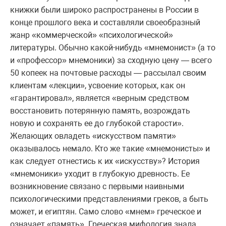
книжки были широко распространены в России в
конце прошлого века и составляли своеобразный
жанр «коммерческой» «психологической»
литературы. Обычно какой-нибудь «мнемонист» (а то
и «профессор» мнемоники) за сходную цену — всего
50 копеек на почтовые расходы — рассылал своим
клиентам «лекции», усвоение которых, как он
«гарантировал», является «верным средством
восстановить потерянную память, возрождать
новую и сохранять ее до глубокой старости».
Желающих овладеть «искусством памяти»
оказывалось немало. Кто же такие «мнемонисты» и
как следует отнестись к их «искусству»? История
«мнемоники» уходит в глубокую древность. Ее
возникновение связано с первыми наивными
психологическими представлениями греков, а быть
может, и египтян. Само слово «мнем» греческое и
означает «память». Греческая мифология знала