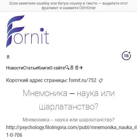
Если заметили ошибку или битую ссылку в тексте — выделите этот
фрагмент и нажмите Ctrl+Enter
🚪
🔍
📄
📄
✈
Новости
Статьи
Книги
О сайте
Короткий адрес страницы:
fornit.ru/752
📋
Мнемоника – наука или
шарлатанство?
Мнемоника – наука или шарлатанство?
http://psychology.filolingvia.com/publ/mnemonika_nauka_il
1-0-706