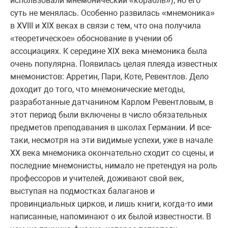
использовали мнемонический «корабль»), но его
суть не менялась. Особенно развилась «мнемоника»
в XVIII и XIX веках в связи с тем, что она получила
«теоретическое» обоснование в учении об
ассоциациях. К середине XIX века мнемоника была
очень популярна. Появилась целая плеяда известных
мнемонистов: Арретин, Пари, Коте, Ревентлов. Дело
доходит до того, что мнемонические методы,
разработанные датчанином Карлом Ревентловым, в
этот период были включены в число обязательных
предметов преподавания в школах Германии. И все-
таки, несмотря на эти видимые успехи, уже в начале
XX века мнемоника окончательно сходит со сцены, и
последние мнемонисты, нимало не претендуя на роль
профессоров и учителей, доживают свой век,
выступая на подмостках балаганов и
провинциальных цирков, и лишь книги, когда-то ими
написанные, напоминают о их былой известности. В