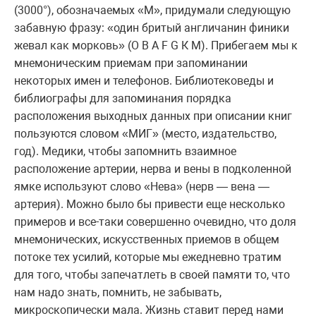
(3000°), обозначаемых «М», придумали следующую
забавную фразу: «один бритый англичанин финики
жевал как морковь» (О В A F G К М). Прибегаем мы к
мнемоническим приемам при запоминании
некоторых имен и телефонов. Библиотековеды и
библиографы для запоминания порядка
расположения выходных данных при описании книг
пользуются словом «МИГ» (место, издательство,
год). Медики, чтобы запомнить взаимное
расположение артерии, нерва и вены в подколенной
ямке используют слово «Нева» (нерв — вена —
артерия). Можно было бы привести еще несколько
примеров и все-таки совершенно очевидно, что доля
мнемонических, искусственных приемов в общем
потоке тех усилий, которые мы ежедневно тратим
для того, чтобы запечатлеть в своей памяти то, что
нам надо знать, помнить, не забывать,
микроскопически мала. Жизнь ставит перед нами