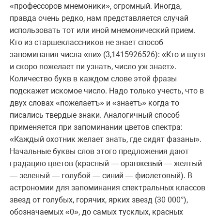
«профессоров мнемоники», огромный. Иногда,
правда очень редко, нам представляется случай
использовать тот или иной мнемонический прием.
Кто из старшеклассников не знает способ
запоминания числа «пи» (3,1415926526): «Кто и шутя
и скоро пожелает пи узнать, число уж знает».
Количество букв в каждом слове этой фразы
подскажет искомое число. Надо только учесть, что в
двух словах «пожелаетъ» и «знаетъ» когда-то
писались твердые знаки. Аналогичный способ
применяется при запоминании цветов спектра:
«Каждый охотник желает знать, где сидят фазаны».
Начальные буквы слов этого предложения дают
градацию цветов (красный — оранжевый — желтый
— зеленый — голубой — синий — фиолетовый). В
астрономии для запоминания спектральных классов
звезд от голубых, горячих, ярких звезд (30 000°),
обозначаемых «0», до самых тусклых, красных