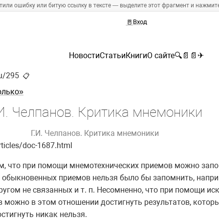
тили ошибку или битую ссылку в тексте — выделите этот фрагмент и нажмите 
🚪
Вход
Новости
Статьи
Книги
О сайте
🔍
📄
📄
✈
ru/295
📋
олько»
.И. Челпанов. Критика мнемоники
Г.И. Челпанов. Критика мнемоники
rticles/doc-1687.html
тем, что при помощи мнемотехнических приемов можно зап
 обыкновенных приемов нельзя было бы запомнить, напри
другом не связанных и т. п. Несомненно, что при помощи и
 можно в этом отношении достигнуть результатов, котор
стигнуть никак нельзя.