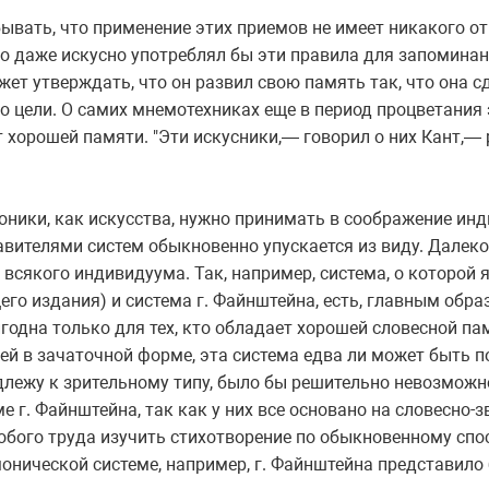
бывать, что применение этих приемов не имеет никакого о
то даже искусно употреблял бы эти правила для запоминани
ожет утверждать, что он развил свою память так, что она 
о цели. О самих мнемотехниках еще в период процветания 
т хорошей памяти. "Эти искусники,— говорил о них Кант,—
оники, как искусства, нужно принимать в соображение ин
авителями систем обыкновенно упускается из виду. Далеко
всякого индивидуума. Так, например, система, о которой 
го издания) и система г. Файнштейна, есть, главным обр
одна только для тех, кто обладает хорошей словесной пам
ей в зачаточной форме, эта система едва ли может быть п
длежу к зрительному типу, было бы решительно невозможн
ме г. Файнштейна, так как у них все основано на словесно-
обого труда изучить стихотворение по обыкновенному спос
онической системе, например, г. Файнштейна представило