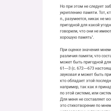
Но при этом не следует за
укреплению
памяти. Тот, к
п., разумеется, никак не м
пригодной для какой угодн
говорили, что они не имею
хорошую память".
При оценке значения мнем
различия памяти, что сост
может быть пригодной для 
61—3 (с. 672—673 настояще
звуковая
и может быть приг
кто обладает этой последн
например, так как я прина
по этой системе, или систе
Для меня не составляет ос
это стихотворение по мнем