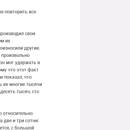
е повторить все
 производил свои
ем их
роизносили другие.
н произвольно
он мог удержать в
ому что этот факт
м показал, что
ь их многие тысячи
десять тысяч, сто
о относительно
 две и три сотни:
ется, с большой