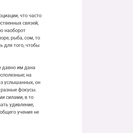
циации, что часто
ственных связей,
но наоборот
оре, рыба, сом, то
ь для того, чтобы
е давно им дана
сполезные; на
аз услышанных, он
ь разные фокусы.
ми силами, в то
вать удивление,
 общего учения не