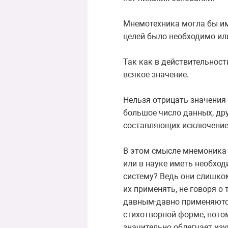
Мнемотехника могла бы име
целей было необходимо или
Так как в действительност
всякое значение.
Нельзя отрицать значения
большое число данных, дру
составляющих исключение из
В этом смысле мнемоника д
или в науке иметь необход
систему? Ведь они слишком
их применять, не говоря о
давным-давно применяютс
стихотворной форме, пото
значительно облегчает изу