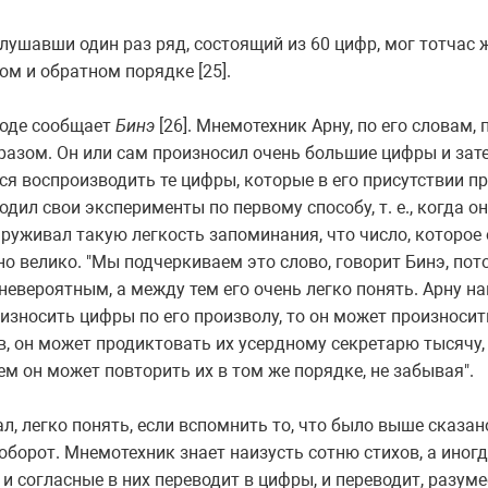
ушавши один раз ряд, состоящий из 60 цифр, мог тотчас ж
м и обратном порядке [25].
роде сообщает
Бинэ
[26]. Мнемотехник Арну, по его словам,
азом. Он или сам произносил очень большие цифры и зат
ся воспроизводить те цифры, которые в его присутствии п
дил свои эксперименты по первому способу, т. е., когда о
руживал такую легкость запоминания, что число, которое 
о велико. "Мы подчеркиваем это слово, говорит Бинэ, пот
невероятным, а между тем его очень легко понять. Арну на
износить цифры по его произволу, то он может произносит
, он может продиктовать их усердному секретарю тысячу, 
ем он может повторить их в том же порядке, не забывая".
л, легко понять, если вспомнить то, что было выше сказан
оборот. Мнемотехник знает наизусть сотню стихов, а иногда
 и согласные в них переводит в цифры, и переводит, разуме