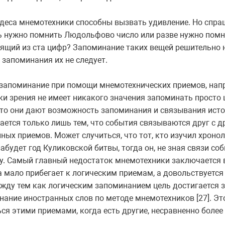
удеса мнемотехники способны вызвать удивление. Но спраш
дь нужно помнить Людольфово число или разве нужно помн
оящий из ста цифр? Запоминание таких вещей решительно 
я запоминания их не следует.
 запоминание при помощи мнемотехнических приемов, нап
чки зрения не имеет никакого значения запоминать просто
что они дают возможность запоминания и связывания ист
игается только лишь тем, что события связываются друг с 
ных приемов. Может случиться, что тот, кто изучил хроно
будет год Куликовской битвы, тогда он, не зная связи со
еку. Самый главный недостаток мнемотехники заключается в
а мало прибегает к логическим приемам, а довольствуется
жду тем как логическим запоминанием цель достигается з
нание иностранных слов по методе мнемотехников [27]. Эт
ся этими приемами, когда есть другие, несравненно более