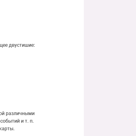
щее двустишие:
рой различными
событий и т. п.
карты.