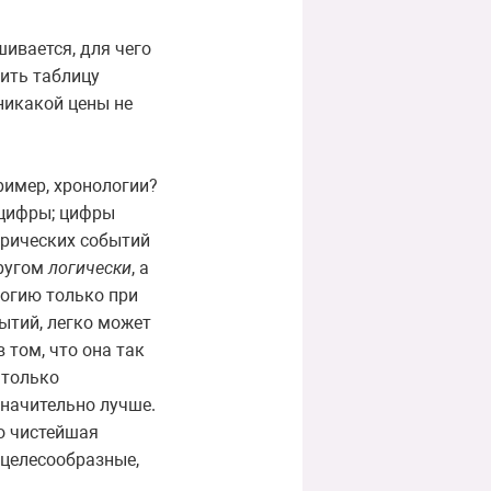
ивается, для чего
ить таблицу
никакой цены не
ример, хронологии?
 цифры; цифры
орических событий
другом
логически
, а
логию только при
бытий, легко может
 том, что она так
 только
начительно лучше.
о чистейшая
 целесообразные,