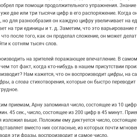
иобрел при помощи продолжительного упражнения. Знание 
 уже две или три тысячи цифр в его распоряжение. Когда о
а, но для разнообразия он каждую цифру увеличивает на ед
ает на три единицы и т. д. Заметим, что это варьирование
что после того, как он проделал сложение, он может делать
ти к сотням тысяч слов.
роизводить на зрителей поражающее впечатление. В самом
 чем тот факт, когда кто-нибудь в нашем присутствии про
оизводит? Нам кажется, что он воспроизводит
цифры
, на 
фры
, а
слова
стихотворения, которые он быстро переводит 
трудное.
м приемам, Арну запоминал число, состоящее из 10 цифр в
мин. 45 сек., число, состоящее из 200 цифр в 45 минут. При
 я изложил выше. Положим ему диктуется число, состоящее 
ставляет вместо них согласные, из которых почти мгнове
зводя эти фразы, воспроизводит и самое число.