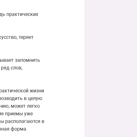
удь практических
усство, теряет
бывает запомнить
 ряд слов,
практической жизни
возводить в целую
нию, может легко
кие приемы уже
ы располагаются в
орная форма