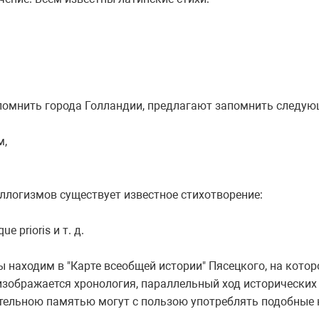
апомнить города Голландии, предлагают запомнить следую
м,
ллогизмов существует известное стихотворение:
que prioris и т. д.
 находим в "Карте всеобщей истории" Пясецкого, на кото
 изображается хронология, параллельный ход исторических 
ельною памятью могут с пользою употреблять подобные 