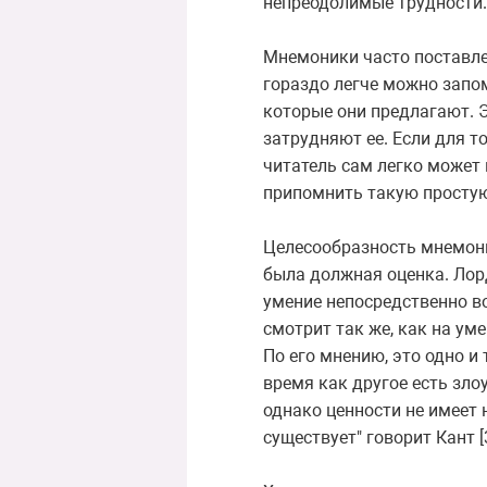
непреодолимые трудности.
Мнемоники часто поставле
гораздо легче можно запо
которые они предлагают. Э
затрудняют ее. Если для то
читатель сам легко может 
припомнить такую просту
Целесообразность мнемони
была должная оценка. Ло
умение непосредственно в
смотрит так же, как на ум
По его мнению, это одно и 
время как другое есть зло
однако ценности не имеет 
существует" говорит Кант [