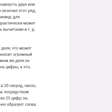
наизусть двух или
н окончил этот ряд,
иницу, для
 практически может
 вычитание и т. д.
 деле, что может
износит огромный
самом же деле он
на цифры, а это,
 20 секунд, число,
ем, посредством
из 25 цифр; он,
нно образует слова