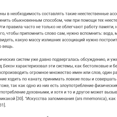
ны в необходимость составлять такие неестественные ассо
мнить обыкновенным способом, чем при помощи тех неесте
ти правила часто не только не облегчают работу памяти, 
го, чтобы припомнить слово сам, нужно вспомнить: вода, м
видеть, какую массу излишних ассоциаций нужно построит
ю вещь.
ческих систем уже давно подвергалась обсуждению, и уж
рд
Бекон
характеризовал эти системы, как бестолковые и бе
оспроизводить огромное множество имен или слов, один р
ение ходить по канату, принимать ловкие позы и совершат
тоже, так как одно из них есть злоупотребление физически
употребление духовными, и хотя и то и другое может вызы
никакой [30]. "Искусства запоминания (ars mnemonica), как
31].