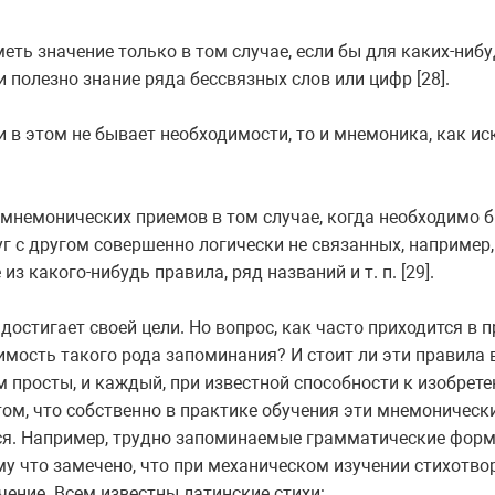
ть значение только в том случае, если бы для каких-ниб
 полезно знание ряда бессвязных слов или цифр [28].
и в этом не бывает необходимости, то и мнемоника, как иск
 мнемонических приемов в том случае, когда необходимо 
г с другом совершенно логически не связанных, например,
 какого-нибудь правила, ряд названий и т. п. [29].
остигает своей цели. Но вопрос, как часто приходится в 
имость такого рода запоминания? И стоит ли эти правила 
 просты, и каждый, при известной способности к изобрете
 том, что собственно в практике обучения эти мнемоничес
я. Например, трудно запоминаемые грамматические форм
му что замечено, что при механическом изучении стихотв
чение. Всем известны латинские стихи: