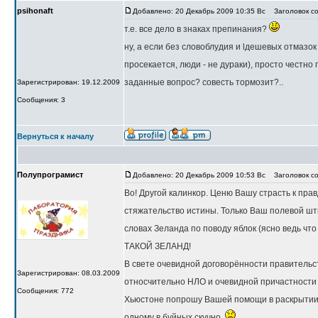
psihonaft
Добавлено: 20 Декабрь 2009 10:35 Вс
Заголовок со
т.е. все дело в знаках препинания?
ну, а если без словоблудия и lдешевых отмазок
просекается, люди - не дураки), просто честно
заданные вопрос? совесть тормозит?..
Зарегистрирован: 19.12.2009
Сообщения: 3
Вернуться к началу
Полупрограмист
Добавлено: 20 Декабрь 2009 10:53 Вс
Заголовок со
Во! Другой калинкор. Ценю Вашу страсть к пра
стяжательство истины. Только Ваш полевой шты
словах Зеланда по поводу яблок (ясно ведь что 
ТАКОЙ ЗЕЛАНД!
В свете очевидной договорённости правитель
Зарегистрирован: 08.03.2009
относчительно НЛО и очевидной причастности д
Сообщения: 772
Хьюстоне попрошу Вашей помощи в раскрытии 
одному в буйных скучно.