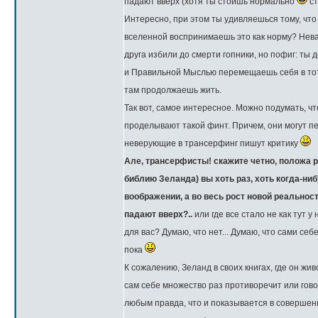
падают вверх (хотя ты стоишь нормально
ст
Интересно, при этом ты удивляешься тому, что
вселенной воспринимаешь это как норму? Неваж
друга избили до смерти гопники, но пофиг: т
и Правильной Мыслью перемещаешь себя в тот м
там продолжаешь жить.
Так вот, самое интересное. Можно подумать, ч
проделывают такой финт. Причем, они могут пе
неверующие в трансерфинг пишут критику
Але, трансерфисты! скажите четно, положа р
библию Зеланда) вы хоть раз, хоть когда-ни
воображении, а во весь рост новой реальност
падают вверх?..
или где все стало не как тут 
для вас? Думаю, что нет... Думаю, что сами себ
пока
К сожалению, Зеланд в своих книгах, где он ж
сам себе множество раз противоречит или гово
любым правда, что и показывается в совершенн