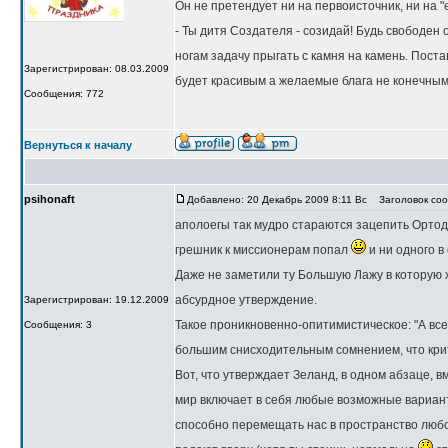
Он не претендует ни на первоисточник, ни на "
- Ты дитя Создателя - созидай! Будь свободен 
ногам задачу прыгать с камня на камень. Пост
Зарегистрирован: 08.03.2009
будет красивым а желаемые блага не конечны
Сообщения: 772
Вернуться к началу
psihonaft
Добавлено: 20 Декабрь 2009 8:11 Вс
Заголовок соо
аполоегы так мудро стараются зацепить Ортодо
грешник к миссионерам попал
и ни одного в
Даже не заметили ту Большую Лажу в которую х
абсурдное утверждение.
Зарегистрирован: 19.12.2009
Такое проникновенно-опитимистическое: "А всег
Сообщения: 3
большим снисходительным сомнением, что кри
Вот, что утверждает Зеланд, в одном абзаце, в
мир включает в себя любые возможные вариан
способно перемещать нас в пространство любог