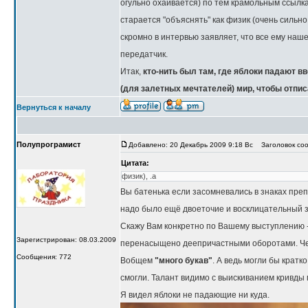
огульно охаивается) по тем крамольным ссылка
старается "объяснять" как физик (очень сильно
скромно в интервью заявляет, что все ему наше
передатчик.
Итак,
кто-нить был там, где яблоки падают в
(для залетных мечтателей) мир, чтобы отпи
Вернуться к началу
Полупрограмист
Добавлено: 20 Декабрь 2009 9:18 Вс
Заголовок соо
Цитата:
физик), .а
Вы батенька если засомневались в знаках преп
надо было ещё двоеточие и восклицательный з
Скажу Вам конкретно по Вашему выступлению -
Зарегистрирован: 08.03.2009
перенасыщено деепричастными оборотами. Че
Сообщения: 772
Вобщем
"много букав"
. А ведь могли бы кратк
смогли. Талант видимо с выискиванием кривды
Я видел яблоки не падающие ни куда.