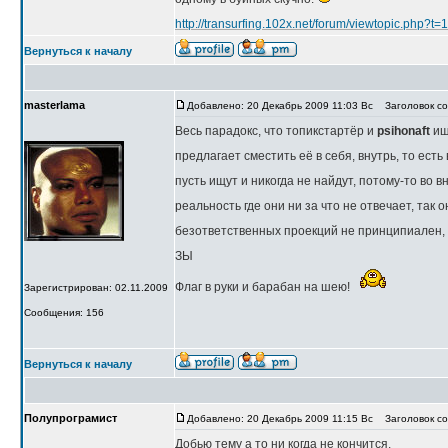
http://transurfing.102x.net/forum/viewtopic.php?t
Вернуться к началу
masterlama
Добавлено: 20 Декабрь 2009 11:03 Вс
Заголовок со
Весь парадокс, что топикстартёр и
psihonaft
ищ
предлагает сместить её в себя, внутрь, то есть
пусть ищут и никогда не найдут, потому-то во 
реальность где они ни за что не отвечает, так о
безответственных проекций не принципиален, б
ЗЫ
Флаг в руки и барабан на шею!
Зарегистрирован: 02.11.2009
Сообщения: 156
Вернуться к началу
Полупрограмист
Добавлено: 20 Декабрь 2009 11:15 Вс
Заголовок со
Добью тему а то ни когда не кончится.