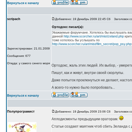
Вернуться к началу
scripach
Добавлено: 19 Декабрь 2009 22:45 Сб
Заголовок со
Ортодокс писал(а):
Уважаемые форумчане. Хотелось бы выслушать ваш
данной
http://www.scorcher.ru/art/mist/zeland.php
крит
тоже хотелось бы услышать по
http://www.scorcher.ru/art/mist/film_secret/pop_psy.php
Зарегистрирован: 21.01.2009
Сообщения: 677
Откуда: у самого синего моря
Ортодокс, жаль этих людей. Их выбор, - умерет
Пишут, как и живут, внутри своей скорлупы.
Даже попыток проклюнуться не делают, настол
А всего-то нужно было попробовать...
Вернуться к началу
Полупрограмист
Добавлено: 19 Декабрь 2009 23:06 Сб
Заголовок с
Аплодисменты предыдущим ораторам.
Статьи создают маятник чтоб сбить Зеланда с 