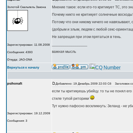
Мнение такое: если кто-то критикует ТС, это зн
Золотой Скальпель Закона
Почему никто не критикует солнечные восходы
Потому что они никому ничего не навязывают, о
(добрым и злым, людям с любой секс-ориентаци
Не запрещая при этом прятаться в тень.
_________________
Зарегистрирован: 11.08.2008
важная мысль
Сообщения: 4393
Откуда: JAO-ONA
Вернуться к началу
psihonaft
Добавлено: 19 Декабрь 2009 22:03 Сб
Заголовок с
если ты критикуешь убийцу. то ты не понял его 
стиле тупой риторики
Тут нужно пафосно воскликнуть: Зеланд - не уби
Зарегистрирован: 19.12.2009
Сообщения: 3