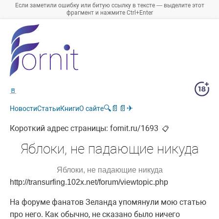
Если заметили ошибку или битую ссылку в тексте — выделите этот
фрагмент и нажмите Ctrl+Enter
🚪
🔍
📄
📄
✈
Новости
Статьи
Книги
О сайте
Короткий адрес страницы:
fornit.ru/1693
📋
Яблоки, не падающие никуда
Яблоки, не падающие никуда
http://transurfing.102x.net/forum/viewtopic.php
На форуме фанатов Зеланда упомянули мою статью
про него. Как обычно, не сказано было ничего