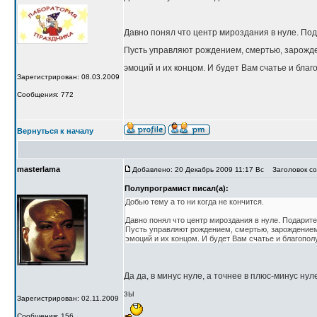
Давно понял что центр мироздания в нуле. Пода
Пусть управляют рождением, смертью, зарожд
эмоций и их концом. И будет Вам счатье и благ
Зарегистрирован: 08.03.2009
Сообщения: 772
Вернуться к началу
masterlama
Добавлено: 20 Декабрь 2009 11:17 Вс
Заголовок со
Полупрограмист писал(а):
Добью тему а то ни когда не кончится.
Давно понял что центр мироздания в нуле. Подарите
Пусть управляют рождением, смертью, зарождением
эмоций и их концом. И будет Вам счатье и благопол
Да да, в минус нуле, а точнее в плюс-минус ну
зы
Зарегистрирован: 02.11.2009
Сообщения: 156