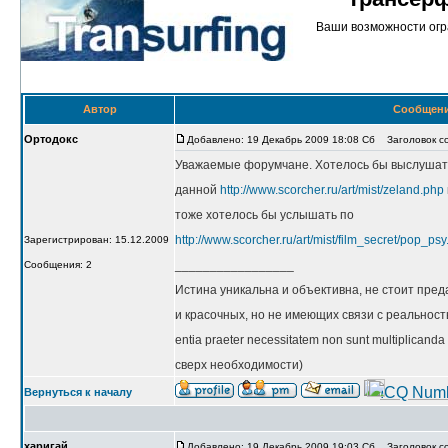
Ваши возможности огр
Автор
Сообщен
Ортодокс
Добавлено: 19 Декабрь 2009 18:08 Сб
Заголовок с
Уважаемые форумчане. Хотелось бы выслушат
данной
http://www.scorcher.ru/art/mist/zeland.php
тоже хотелось бы услышать по
http://www.scorcher.ru/art/mist/film_secret/pop_ps
Зарегистрирован: 15.12.2009
_________________
Сообщения: 2
Истина уникальна и объективна, не стоит пред
и красочных, но не имеющих связи с реальност
entia praeter necessitatem non sunt multiplica
сверх необходимости)
Вернуться к началу
харигай
Добавлено: 19 Декабрь 2009 19:03 Сб
Заголовок с