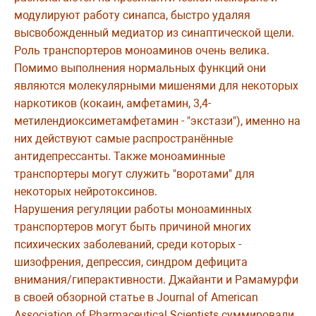
модулируют работу синапса, быстро удаляя
высвобожденный медиатор из синаптической щели.
Роль транспортеров моноаминов очень велика.
Помимо выполнения нормальных функций они
являются молекулярными мишенями для некоторых
наркотиков (кокаин, амфетамин, 3,4-
метилендиоксиметамфетамин - "экстази"), именно на
них действуют самые распространённые
антидепрессанты. Также моноаминные
транспортеры могут служить "воротами" для
некоторых нейротоксинов.
Нарушения регуляции работы моноаминных
транспортеров могут быть причиной многих
психических заболеваний, среди которых -
шизофрения, депрессия, синдром дефицита
внимания/гиперактивности. Джайанти и Рамамурфи
в своей обзорной статье в Journal of American
Association of Pharmaceutical Scientists суммировали