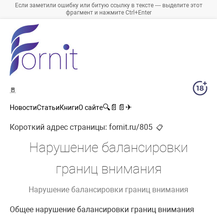
Если заметили ошибку или битую ссылку в тексте — выделите этот
фрагмент и нажмите Ctrl+Enter
🚪
🔍
📄
📄
✈
Новости
Статьи
Книги
О сайте
Короткий адрес страницы:
fornit.ru/805
📋
Нарушение балансировки
границ внимания
Нарушение балансировки границ внимания
Общее нарушение балансировки границ внимания