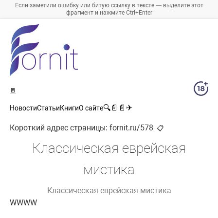
Если заметили ошибку или битую ссылку в тексте — выделите этот
фрагмент и нажмите Ctrl+Enter
🚪
🔍
📄
📄
✈
Новости
Статьи
Книги
О сайте
Короткий адрес страницы:
fornit.ru/578
📋
Классическая еврейская
мистика
Классическая еврейская мистика
WWWW