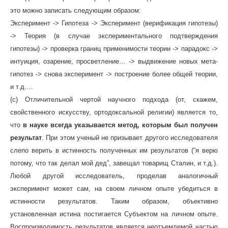
это можно записать следующим образом:
Эксперимент -> Гипотеза -> Эксперимент (верификация гипотезы)
-> Теория (в случае экспериментального подтверждения
гипотезы) -> проверка границ применимости теории -> парадокс ->
интуиция, озарение, просветление… -> выдвижение новыx мета-
гипотез -> снова эксперимент -> построение более общей теории,
и т.д….
(c) Отличительной чертой научного подхода (от, скажем,
свойственного искусству, ортодоксальной религии) является то,
что
в науке всегда указывается метод, которым был получен
результат
. При этом ученый не призывает другого исследователя
слепо верить в истинность полученных им результатов (“я верю
потому, что так делал мой дед”, завещал товарищ Сталин, и т.д.).
Любой другой исследователь, проделав аналогичный
эксперимент может сам, на своем личном опыте убедиться в
истинности результатов. Таким образом, объективно
установленная истина постигается Субъектом на личном опыте.
Воспроизводимость результатов является неотъемлемой частью