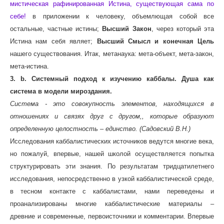
мистическая рафинированная Истина, существующая сама по
себе!
в приложении к человеку, объемлющая собой все
остальные, частные истины;
Высший Закон
, через который эта
Истина нам себя являет;
Высший Смысл и конечная Цель
нашего существования. Итак, метанаука: мета-объект, мета-закон,
мета-истина.
3. b. Системный подход к изучению каббалы. Душа как
система в модели мироздания.
Система - это совокупность элементов, находящихся в
отношениях и связях друг с другом,, которые образуют
определенную целостность – единство. (Садовский В.Н.)
Исследования каббалистических источников ведутся многие века,
но пожалуй, впервые, нашей школой осуществляется попытка
структурировать эти знания. По результатам тридцатилетнего
исследования, непосредственно в узкой каббалистической среде,
в тесном контакте с каббалистами, нами переведены и
проанализированы многие каббалистические материалы –
древние и современные, первоисточники и комментарии. Впервые