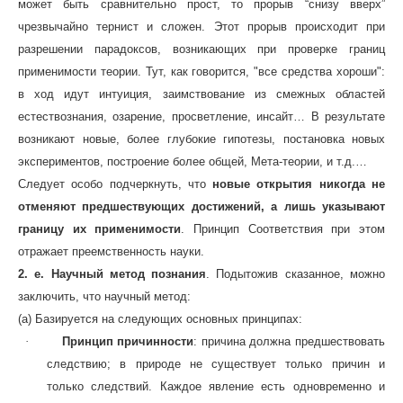
может быть сравнительно прост, то прорыв “снизу вверх”
чрезвычайно тернист и сложен. Этот прорыв происходит при
разрешении парадоксов, возникающих при проверке границ
применимости теории. Тут, как говорится, "все средства хороши":
в ход идут интуиция, заимствование из смежных областей
естествознания, озарение, просветление, инсайт… В результате
возникают новые, более глубокие гипотезы, постановка новых
экспериментов, построение более общей, Мета-теории, и т.д.…
Следует особо подчеркнуть, что
новые открытия никогда не
отменяют предшествующих достижений, а лишь указывают
границу их применимости
. Принцип Соответствия при этом
отражает преемственность науки.
2. e. Научный метод познания
. Подытожив сказанное, можно
заключить, что научный метод:
(а) Базируется на следующих основных принципах:
·
Принцип причинности
: причина должна предшествовать
следствию; в природе не существует только причин и
только следствий. Каждое явление есть одновременно и