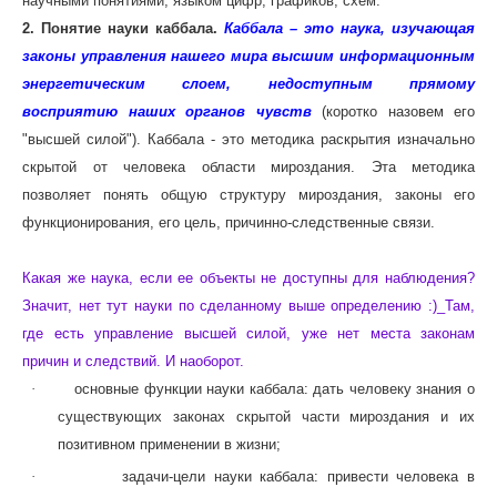
научными понятиями, языком цифр, графиков, схем.
2. Понятие науки каббала.
Каббала – это наука, изучающая
законы управления нашего мира высшим информационным
энергетическим слоем, недоступным прямому
восприятию наших органов чувств
(коротко назовем его
"высшей силой"). Каббала - это методика раскрытия изначально
скрытой от человека области мироздания. Эта методика
позволяет понять общую структуру мироздания, законы его
функционирования, его цель, причинно-следственные связи.
Какая же наука, если ее объекты не доступны для наблюдения?
Значит, нет тут науки по сделанному выше определению :)_Там,
где есть управление высшей силой, уже нет места законам
причин и следствий. И наоборот.
·
основные функции науки каббала: дать человеку знания о
существующих законах скрытой части мироздания и их
позитивном применении в жизни;
·
задачи-цели науки каббала: привести человека в