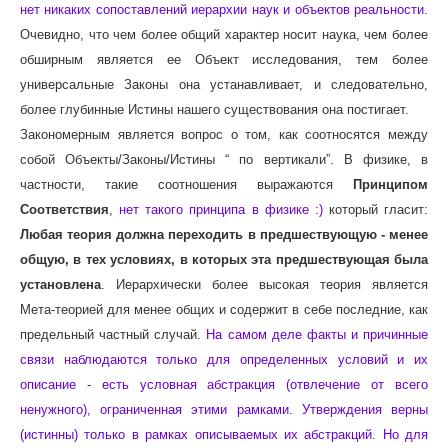
нет никаких сопоставлений иерархии наук и объектов реальности.
Очевидно, что чем более общий характер носит наука, чем более
обширным является ее Объект исследования, тем более
универсальные Законы она устанавливает, и следовательно,
более глубинные Истины нашего существования она постигает.
Закономерным является вопрос о том, как соотносятся между
собой Объекты/Законы/Истины “ по вертикали”. В физике, в
частности, такие соотношения выражаются
Принципом
Соответствия
,
нет такого принципа в физике :)
который гласит:
Любая теория должна переходить в предшествующую - менее
общую, в тех условиях, в которых эта предшествующая была
установлена
. Иерархически более высокая теория является
Мета-теорией для менее общих и содержит в себе последние, как
предельный частный случай.
На самом деле факты и причинные
связи наблюдаются только для определенных условий и их
описание - есть условная абстракция (отвлечение от всего
ненужного), ограниченная этими рамками. Утверждения верны
(истинны) только в рамках описываемых их абстракций. Но для