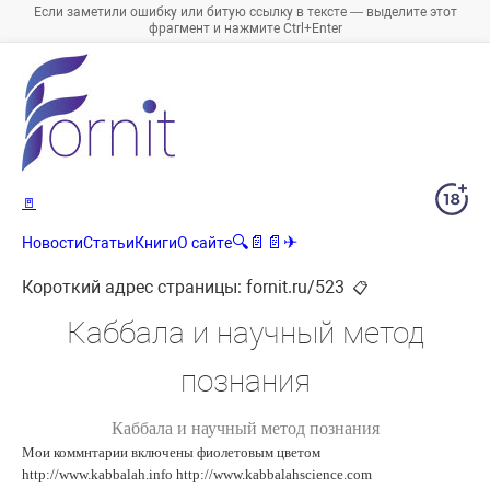
Если заметили ошибку или битую ссылку в тексте — выделите этот
фрагмент и нажмите Ctrl+Enter
🚪
🔍
📄
📄
✈
Новости
Статьи
Книги
О сайте
Короткий адрес страницы:
fornit.ru/523
📋
Каббала и научный метод
познания
Каббала и научный метод познания
Мои коммнтарии включены фиолетовым цветом
http://www.kabbalah.info http://www.kabbalahscience.com