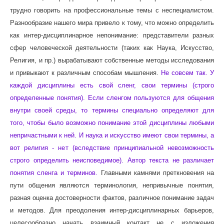
трудно говорить на профессиональные темы с неспециалистом.
Разнообразие нашего мира привело к тому, что можно определить
как интер-дисциплинарное непонимание: представители разных
сфер человеческой деятельности (таких как Наука, Искусство,
Религия, и пр.) вырабатывают собственные методы исследования
и привыкают к различным способам мышления.
Не совсем так. У
каждой дисциплины есть свой сленг, свои термины (строго
определенные понятия). Если сленгом пользуются для общения
внутри своей среды, то термины специально определяют для
того, чтобы было возможно понимание этой дисциплины любыми
непричастными к ней. И наука и искусство имеют свои термины, а
вот религия - нет (вследствие принципиальной невозможность
строго определить неисповедимое).
Автор текста не различает
понятия сленга и терминов.
Главными камнями преткновения на
пути общения являются терминология, непривычные понятия,
разная оценка достоверности фактов, различное понимание задач
и методов. Для преодоления интер-дисциплинарных барьеров,
целесообразно начать взаимный контакт не с изложения