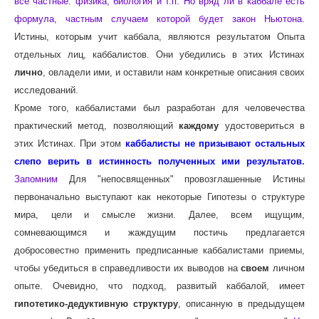
все частные: физика, биология и т.п. Но вряд ли в каббале есть
формула, частным случаем которой будет закон Ньютона.
Истины, которым учит каббала, являются результатом Опыта
отдельных лиц, каббалистов. Они убедились в этих Истинах
лично
, овладели ими, и оставили нам конкретные описания своих
исследований.
Кроме того, каббалистами был разработан для человечества
практический метод, позволяющий
каждому
удостовериться в
этих Истинах. При этом
каббалисты не призывают остальных
слепо верить в истинность полученных ими результатов
.
Запомним
Для "непосвященных" провозглашенные Истины
первоначально выступают как некоторые Гипотезы о структуре
мира, цели и смысле жизни. Далее, всем ищущим,
сомневающимся и жаждущим постичь предлагается
добросовестно применить предписанные каббалистами приемы,
чтобы убедиться в справедливости их выводов на
своем
личном
опыте. Очевидно, что подход, развитый каббалой, имеет
гипотетико-дедуктивную структуру
, описанную в предыдущем