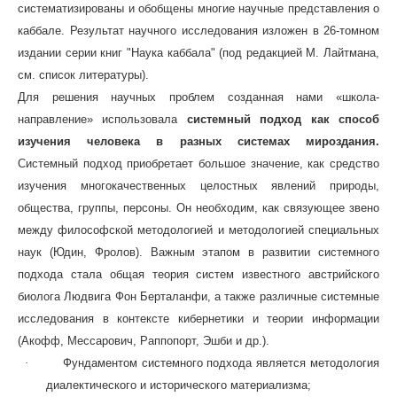
систематизированы и обобщены многие научные представления о
каббале. Результат научного исследования изложен в 26-томном
издании серии книг "Наука каббала" (под редакцией М. Лайтмана,
см. список литературы).
Для решения научных проблем созданная нами «школа-
направление» использовала
системный подход как способ
изучения человека в разных системах мироздания.
Системный подход приобретает большое значение, как средство
изучения многокачественных целостных явлений природы,
общества, группы, персоны. Он необходим, как связующее звено
между философской методологией и методологией специальных
наук (Юдин, Фролов). Важным этапом в развитии системного
подхода стала общая теория систем известного австрийского
биолога Людвига Фон Берталанфи, а также различные системные
исследования в контексте кибернетики и теории информации
(Акофф, Мессарович, Раппопорт, Эшби и др.).
·
Фундаментом системного подхода является методология
диалектического и исторического материализма;