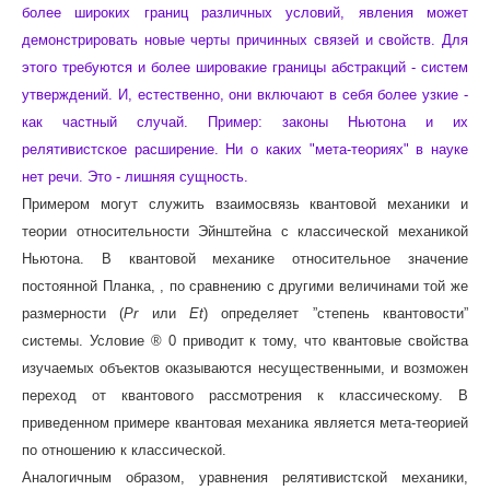
более широких границ различных условий, явления может
демонстрировать новые черты причинных связей и свойств. Для
этого требуются и более шировакие границы абстракций - систем
утверждений. И, естественно, они включают в себя более узкие -
как частный случай. Пример: законы Ньютона и их
релятивистское расширение. Ни о каких "мета-теориях" в науке
нет речи. Это - лишняя сущность.
Примером могут служить взаимосвязь квантовой механики и
теории относительности Эйнштейна c классической механикой
Ньютона. В квантовой механике относительное значение
постоянной Планка, , по сравнению с другими величинами той же
размерности (
Pr
или
Еt
) определяет ”степень квантовости”
системы. Условие ® 0 приводит к тому, что квантовые свойства
изучаемых объектов оказываются несущественными, и возможен
переход от квантового рассмотрения к классическому. В
приведенном примере квантовая механика является мета-теорией
по отношению к классической.
Аналогичным образом, уравнения релятивистской механики,