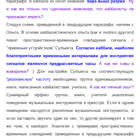
параграфе. В каббале он носит название "
вера выше разума
".
Ну
и как же только что сделанное заявление, что каббалисты не
призывают верить?
Следуя схеме, приведенной в предыдущем параграфе, начнем с
Опыта. В основе каббалистического опыта (как и любого другого)
лежат пространственно-временные совпадения сигнала с
"приемным устройством" Субъекта.
Согласно каббале, наиболее
благоприятными временными интервалами для восприятия
сигналов являются предрассветные часы
.
А как же совы и
жаворонки? :)
Для настройки Субъекта на соответствующую
“
резонансную” частоту
необходимы: группа единомышленников,
книги, написанные каббалистами, учитель.
А как же личный опыт?
Суммарный эффект группы, книги, учителя аналогичен
поведению музыкальных инструментов в оркестре. Если в одном
помещении находятся различные музыкальные инструменты, и
если заставить звучать один из них, то другие резонируют в том
же тоне, и наоборот. Аналогия с примерами пространственно-
временных совпадений, приведенных в предыдущем параграфе