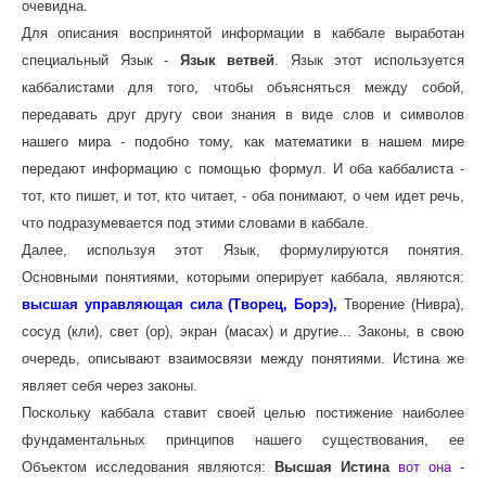
очевидна.
Для описания воспринятой информации в каббале выработан
специальный Язык -
Язык ветвей
. Язык этот используется
каббалистами для того, чтобы объясняться между собой,
передавать друг другу свои знания в виде слов и символов
нашего мира - подобно тому, как математики в нашем мире
передают информацию с помощью формул. И оба каббалиста -
тот, кто пишет, и тот, кто читает, - оба понимают, о чем идет речь,
что подразумевается под этими словами в каббале.
Далее, используя этот Язык, формулируются понятия.
Основными понятиями, которыми оперирует каббала, являются:
высшaя управляющaя силa (Творец, Борэ),
Творение (Нивра),
сосуд (кли), свет (ор), экран (масах) и другие... Законы, в свою
очередь, описывают взаимосвязи между понятиями. Истина же
являет себя через законы.
Поскольку каббала ставит своей целью постижение наиболее
фундаментальных принципов нашего существования, ее
Объектом исследования являются:
Высшая Истина
вот она -