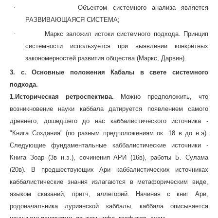
·
Объектом системного анализа является
РАЗВИВАЮЩАЯСЯ СИСТЕМА;
·
Маркс заложил истоки системного подхода. Принцип
системности используется при выявлении конкретных
закономерностей развития общества (Маркс, Дарвин).
3. c. Основные положения Кабалы в свете системного
подхода.
1.Историческая ретроспектива.
Можно предположить, что
возникновение науки каббала датируется появлением самого
древнего, дошедшего до нас каббалистического источника -
"Книга Создания" (по разным предположениям ок. 18 в до н.э).
Следующие фундаментальные каббалистические источники -
Книга Зоар (3в н.э.), сочинения АРИ (16в), работы Б. Сулама
(20в). В предшествующих Ари каббалистических источниках
каббалистические знания излагаются в метафорическим виде,
языком сказаний, притч, аллегорий. Начиная с книг Ари,
родоначальника лурианской каббалы, каббала описывается