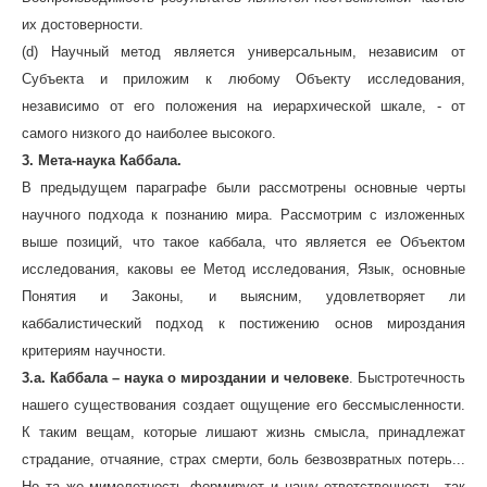
их достоверности.
(d) Научный метод является универсальным, независим от
Субъекта и приложим к любому Объекту исследования,
независимо от его положения на иерархической шкале, - от
самого низкого до наиболее высокого.
3. Мета-наука Каббала.
В предыдущем параграфе были рассмотрены основные черты
научного подхода к познанию мира. Рассмотрим с изложенных
выше позиций, что такое каббала, что является ее Объектом
исследования, каковы ее Метод исследования, Язык, основные
Понятия и Законы, и выясним, удовлетворяет ли
каббалистический подход к постижению основ мироздания
критериям научности.
3.a. Каббала – наука о мироздании и человеке
. Быстротечность
нашего существования создает ощущение его бессмысленности.
К таким вещам, которые лишают жизнь смысла, принадлежат
страдание, отчаяние, страх смерти, боль безвозвратных потерь...
Но та же мимолетность формирует и нашу ответственность, так