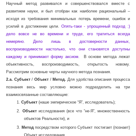
Научный метод развивался и совершенствовался вместе с
развитием науки, и был отобран как наиболее рациональный –
исходя из требования минимальных потерь времени, ошибок и
усилий в достижении цели.
Опять-таки - упрощенный подход :)
дело вовсе не во времени и труде, его тратиться всегда
немеряно. Дело лишь в достоверности данных,
воспроизводимости настолько, что они становятся доступны
каждому и принимают форму аксиом.
В основе метода лежат
объективность, воспроизводимость, открытость новому.
Рассмотрим основные черты научного метода познания.
2.а. Субъект
/
Объект
/
Метод.
Для удобства описания процесса
познания весь мир условно можно подразделить на три
взаимосвязанные составляющие:
1.
Субъект
(наше эмпирическое “Я”, исследователь);
2.
Объект
исследования (все что “не-Я”, множественность
объектов Реальности), и
3.
Метод
посредством которого Субъект постигает (познает)
Объект исследования.