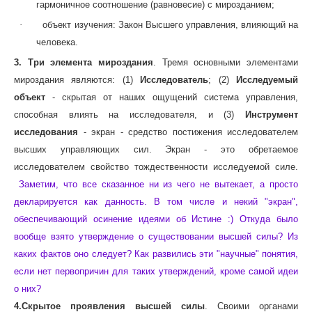
гармоничное соотношение (равновесие) с мирозданием;
·
объект изучения: Закон Высшего управления, влияющий на
человека.
3. Три элемента мироздания
. Тремя основными элементами
мироздания являются: (1)
Исследователь
; (2)
Исследуемый
объект
- скрытая от наших ощущений система управления,
способная влиять на исследователя, и (3)
Инструмент
исследования
- экран - средство постижения исследователем
высших управляющих сил. Экран - это обретаемое
исследователем свойство тождественности исследуемой силе.
Заметим, что все сказанное ни из чего не вытекает, а просто
декларируется как данность. В том числе и некий "экран",
обеспечивающий осинение идеями об Истине :) Откуда было
вообще взято утверждение о существовании высшей силы? Из
каких фактов оно следует? Как развились эти "научные" понятия,
если нет первопричин для таких утверждений, кроме самой идеи
о них?
4.Скрытое проявления высшей силы
. Своими органами