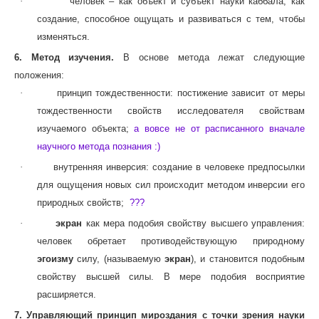
·
человек – как объект и субъект науки каббала, как
создание, способное ощущать и развиваться с тем, чтобы
изменяться.
6. Метод изучения.
В основе метода лежат следующие
положения:
·
принцип тождественности: постижение зависит от меры
тождественности свойств исследователя свойствам
изучаемого объекта;
а вовсе не от расписанного вначале
научного метода познания :)
·
внутренняя инверсия: создание в человеке предпосылки
для ощущения новых сил происходит методом инверсии его
природных свойств;
???
·
экран
как мера подобия свойству высшего управления:
человек обретает противодействующую природному
эгоизму
силу, (называемую
экран
), и становится подобным
свойству высшей силы. В мере подобия восприятие
расширяется.
7. Управляющий принцип мироздания с точки зрения науки