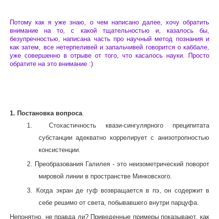
Потому как я уже знаю, о чем написано далее, хочу обратить
внимание на то, с какой тщательностью и, казалось бы,
безупречностью, написана часть про научный метод познания и
как затем, все нетерпеливей и запальчивей говорится о каббале,
уже совершенно в отрыве от того, что касалось науки. Просто
обратите на это внимание :)
1. Постановка вопроса
.
1.
Стохастичность квази-сингулярного преципитата
субстанции адекватно коррелирует с анизотропностью
консистенции.
2.
Преобразования Галилея - это неизометрический поворот
мировой линии в пространстве Минковского.
3.
Когда экран де гуф возвращается в пэ, он содержит в
себе решимо от света, побывавшего внутри парцуфа.
Непонятно, не правда ли? Приведенные примеры показывают, как