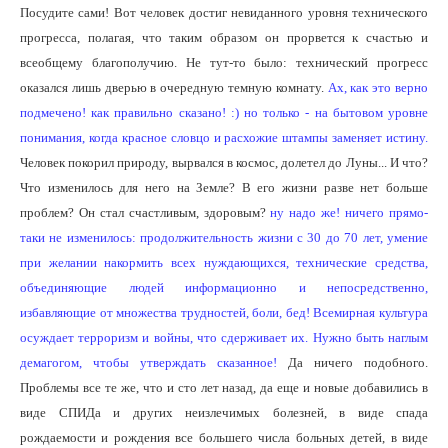
Посудите сами! Вот человек достиг невиданного уровня технического
прогресса, полагая, что таким образом он прорвется к счастью и
всеобщему благополучию. Не тут-то было: технический прогресс
оказался лишь дверью в очередную темную комнату.
Ах, как это верно
подмечено! как правильно сказано! :) но только - на бытовом уровне
понимания, когда красное словцо и расхожие штампы заменяет истину.
Человек покорил природу, вырвался в космос, долетел до Луны... И что?
Что изменилось для него на Земле? В его жизни разве нет больше
проблем? Он стал счастливым, здоровым?
ну надо же! ничего прямо-
таки не изменилось: продолжительность жизни с 30 до 70 лет, умение
при желании накормить всех нуждающихся, технические средства,
объединяющие людей информационно и непосредственно,
избавляющие от множества трудностей, боли, бед! Всемирная культура
осуждает терроризм и войны, что сдерживает их. Нужно быть наглым
демагогом, чтобы утверждать сказанное!
Да ничего подобного.
Проблемы все те же, что и сто лет назад, да еще и новые добавились в
виде СПИДа и других неизлечимых болезней, в виде спада
рождаемости и рождения все большего числа больных детей, в виде