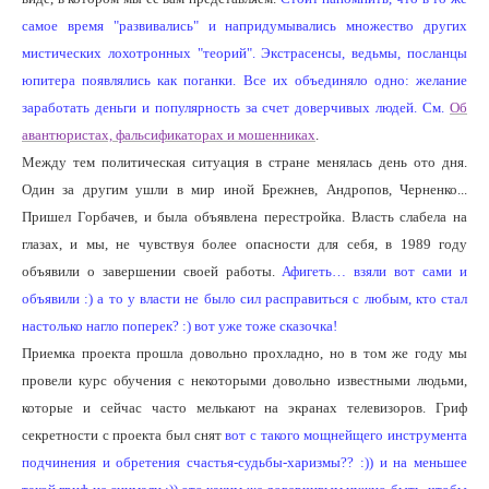
самое время "развивались" и напридумывались множество других
мистических лохотронных "теорий". Экстрасенсы, ведьмы, посланцы
юпитера появлялись как поганки. Все их объединяло одно: желание
заработать деньги и популярность за счет доверчивых людей. См.
Об
авантюристах, фальсификаторах и мошенниках
.
Между тем политическая ситуация в стране менялась день ото дня.
Один за другим ушли в мир иной Брежнев, Андропов, Черненко...
Пришел Горбачев, и была объявлена перестройка. Власть слабела на
глазах, и мы, не чувствуя более опасности для себя, в 1989 году
объявили о завершении своей работы.
Афигеть… взяли вот сами и
объявили :) а то у власти не было сил расправиться с любым, кто стал
настолько нагло поперек? :) вот уже тоже сказочка!
Приемка проекта прошла довольно прохладно, но в том же году мы
провели курс обучения с некоторыми довольно известными людьми,
которые и сейчас часто мелькают на экранах телевизоров. Гриф
секретности с проекта был снят
вот с такого мощнейщего инструмента
подчинения и обретения счастья-судьбы-харизмы?? :)) и на меньшее