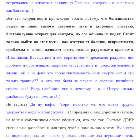
встречались на этикетках различных "верных" средств и они похожи
как близнецы :)
Все эти неприятности происходят только потому, что
большинство
людей не знает самого главного: путь к здоровью, счастью,
благополучию открыт для каждого, но его обычно не видят. Стоит
только выйти на этот путь - как отступают болезни, неприятности,
проблемы и жизнь начинает сиять только радужными красками
.
Итак, жизнь Верещагина и его соратников – предельно радужна, нет
проблем и противников, здоровье неистребимое и продолжительность
жизни.. ой, а на фига эта продолжительность, если смерти нет и это
только граница?? и что это были за печали о зверски погибших
соратниках? Ведь наоборот, все к лучшему и они Оттуда только
улыбаться будут и помогать! :)
Не верите?
Да ну нафиг! (сори, понятно же, что очень трудно
удержаться когда вот так хохмят…)
Я предлагаю вам, дорогой читатель,
на вашем собственном опыте убедиться, что это так. Система ДЭИР
специально разработана для того, чтобы помочь вам в этом.
Ну а если
не получится, значит – плохо учились, ленивые или неумелые очень.