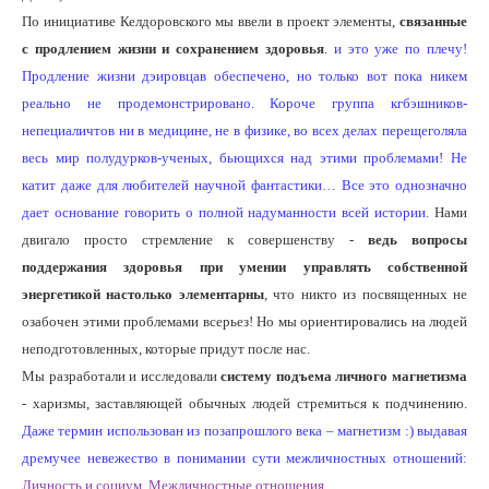
По инициативе Келдоровского мы ввели в проект элементы,
связанные
с продлением жизни и сохранением здоровья
.
и это уже по плечу!
Продление жизни дэировцав обеспечено, но только вот пока никем
реально не продемонстрировано. Короче группа кгбэшников-
непециаличтов ни в медицине, не в физике, во всех делах перещеголяла
весь мир полудурков-ученых, бьющихся над этими проблемами! Не
катит даже для любителей научной фантастики… Все это однозначно
дает основание говорить о полной надуманности всей истории.
Нами
двигало просто стремление к совершенству -
ведь вопросы
поддержания здоровья при умении управлять собственной
энергетикой настолько элементарны
, что никто из посвященных не
озабочен этими проблемами всерьез! Но мы ориентировались на людей
неподготовленных, которые придут после нас.
Мы разработали и исследовали
систему подъема личного магнетизма
- харизмы, заставляющей обычных людей стремиться к подчинению.
Даже термин использован из позапрошлого века – магнетизм :) выдавая
дремучее невежество в понимании сути межличностных отношений:
Личность и социум
,
Межличностные отношения
.