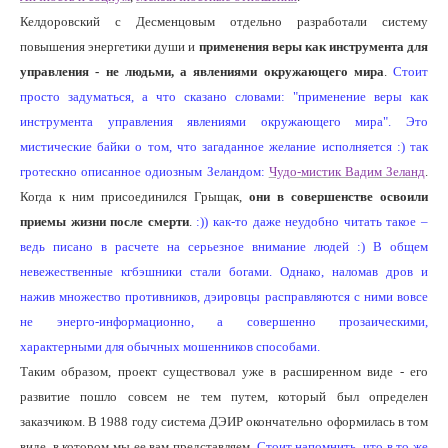
Келдоровский с Десменцовым отдельно разработали систему
повышения энергетики души и
применения веры как инструмента для
управления - не людьми, а явлениями окружающего мира
.
Стоит
просто задуматься, а что сказано словами: "применение веры как
инструмента управления явлениями окружающего мира". Это
мистические байки о том, что загаданное желание исполняется :) так
гротескно описанное одиозным Зеландом:
Чудо-мистик Вадим Зеланд
.
Когда к ним присоединился Грыщак,
они в совершенстве освоили
приемы жизни после смерти
.
:)) как-то даже неудобно читать такое –
ведь писано в расчете на серьезное внимание людей :) В общем
невежественные кгбэшники стали богами. Однако, наломав дров и
нажив множество противников, дэировцы расправляются с ними вовсе
не энерго-информационно, а совершенно прозаическими,
характерными для обычных мошенников способами.
Таким образом, проект существовал уже в расширенном виде - его
развитие пошло совсем не тем путем, который был определен
заказчиком. В 1988 году система ДЭИР окончательно оформилась в том
виде, в котором мы ее вам представляем.
Стоит напомнить, что в то же