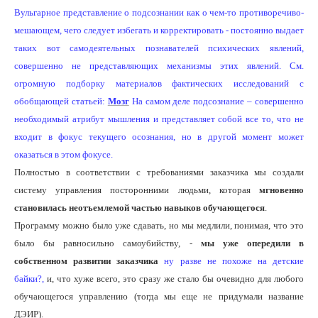
Вульгарное представление о подсознании как о чем-то противоречиво-
мешающем, чего следует избегать и корректировать - постоянно выдает
таких вот самодеятельных познавателей психических явлений,
совершенно не представляющих механизмы этих явлений. См.
огромную подборку материалов фактических исследований с
обобщающей статьей:
Мозг
На самом деле подсознание – совершенно
необходимый атрибут мышления и представляет собой все то, что не
входит в фокус текущего осознания, но в другой момент может
оказаться в этом фокусе.
Полностью в соответствии с требованиями заказчика мы создали
систему управления посторонними людьми, которая
мгновенно
становилась неотъемлемой частью навыков обучающегося
.
Программу можно было уже сдавать, но мы медлили, понимая, что это
было бы равносильно самоубийству, -
мы уже опередили в
собственном развитии заказчика
ну разве не похоже на детские
байки?,
и, что хуже всего, это сразу же стало бы очевидно для любого
обучающегося управлению (тогда мы еще не придумали название
ДЭИР).