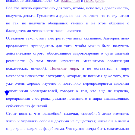
психозов и ассоциальности. См.
Блаженные
и
Психоделия
.
Все это нужно единственно для того, чтобы, используя доверчивость,
получить деньги. Гуманизмом здесь не пахнет: стоит что-то случиться
не так, не получить обещанных умений и на этом общение с
благодетелями человечества заканчиваются.
Остальной текст стоит смотреть, учитывая сказанное. Альтернативно
предлагается путеводитель для того, чтобы можно было получить
действительно строго обоснованное мировоззрение о сути явлений
реальности (в том числе изученных механизмов организации
психических явлений):
Познание мира
,
а не оставаться в мире
махрового невежества эзотериков, которые, не понимая даже того, что
уже очень хорошо изучено и постоянно перепроверяется многими
▼
поколениями исследователей, говорят о том, что еще не изучено,
перепрыгивая с островка реально познанного в миры вымышленных
субъективных фантазий.
Стоит понять, что волшебной палочки, способной легко изменить
жизнь и управлять собой и другими не существует, иначе бы в нашем
мире давно кидались фаерболами. Что нужно всегда быть максимально