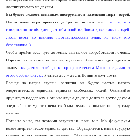
достигнуть того же другим.
Вы будете владеть истинным инструментом изменения мира - верой.
Пусть ваша вера принесет добро не только вам.
Это то, что
совершенно необходимо для обманной вербовки доверчивых людей.
Люди верят во взаимно противоположные вещи, но миру это
безразлично :)
Чтобы пройти весь путь до конца, вам может потребоваться помощь.
Обретите ее в таких же как вы, путниках.
Узнавайте друг друга в
толпе.
- выделение из общества, присущее сектам. Масоны сделали из
этого особый ритуал.
Учитесь другу друга. Помните друг друга.
Взойдя на новую ступень развития, вы будете частью нового
энергетического единства, единства свободных людей. Оказывайте
друг другу поддержку. Помните друг о друге и делитесь друг с другом
энергией, потому что цена свободы велика и подчас не под силу
одному.
Помните о нас, кто первыми вступили в новый мир. Мы фокусируем
новое энергетическое единство для вас. Обращайтесь к нам в трудную
минуту, и мы придем на помощь. Обращайтесь к нам в минуту