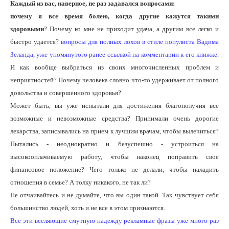
Каждый из вас, наверное, не раз задавался вопросами:
почему я все время болею, когда другие кажутся такими
здоровыми
? Почему ко мне не приходит удача, а другим все легко и
быстро удается?
вопросы для полных лохов в стиле популиста Вадима
Зеланда, уже упомянутого ранее ссылкой на комментарии к его книжке.
И как вообще выбраться из своих многочисленных проблем и
неприятностей? Почему человека словно что-то удерживает от полного
довольства и совершенного здоровья?
Может быть, вы уже испытали для достижения благополучия все
возможные и невозможные средства? Принимали очень дорогие
лекарства, записывались на прием к лучшим врачам, чтобы вылечиться?
Пытались - неоднократно и безуспешно - устроиться на
высокооплачиваемую работу, чтобы наконец поправить свое
финансовое положение? Чего только не делали, чтобы наладить
отношения в семье? А толку никакого, не так ли?
Не отчаивайтесь и не думайте, что вы один такой. Так чувствует себя
большинство людей, хоть и не все в этом признаются.
Все эти вселяющие смутную надежду рекламные фразы уже много раз