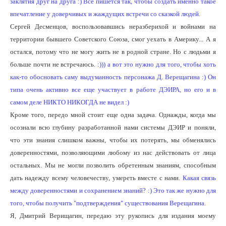
заклятия друг на друга :) Все пишется так, чтобы создать именно такое
впечатление у доверчивых и жаждущих встречи со сказкой людей.
Сергей Десменцов, воспользовавшись неразберихой и войнами на
территории бывшего Советского Союза, смог уехать в Америку... А я
остался, потому что не могу жить не в родной стране. Но с людьми я
больше почти не встречаюсь.
:))) а вот это нужно для того, чтобы хоть
как-то обосновать саму выдуманность персонажа Д. Верещагина :) Он
типа очень активно все еще участвует в работе ДЭИРА, но его и в
самом деле НИКТО НИКОГДА не видел :)
Кроме того, передо мной стоит еще одна задача. Однажды, когда мы
осознали всю глубину разработанной нами системы ДЭИР и поняли,
что эти знания слишком важны, чтобы их потерять, мы обменялись
доверенностями, позволяющими любому из нас действовать от лица
остальных. Мы не могли позволить обретенным знаниям, способным
дать надежду всему человечеству, умереть вместе с нами.
Какая связь
между доверенностями и сохранением знаний? :) Это так же нужно для
того, чтобы получить "подтверждения" существования Верещагина.
Я, Дмитрий Верищагин, передаю эту рукопись для издания моему