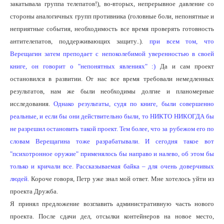
закатывала группа телепатов!), во-вторых, непрерывное давление со
стороны аналогичных групп противника (головные боли, непонятные и
неприятные события, необходимость все время проверять готовность
антителепатов, поддерживающих защиту..).
при всем том, что
Верещагин затем преподает с непоколебимой уверенностью в своей
книге, он говорит о "непонятных явлениях" :)
Да и сам проект
остановился в развитии. От нас все время требовали немедленных
результатов, нам же были необходимы долгие и планомерные
исследования.
Однако результаты, судя по книге, были совершенно
реальные, и если бы они действительно были, то НИКТО НИКОГДА бы
не разрешил остановить такой проект. Тем более, что за рубежом его по
словам Верещагина тоже разрабатывали. И сегодня такое вот
"психотронное оружие" применялось бы направо и налево, об этом бы
только и кричали все. Рассказываемая байка – для очень доверчивых
людей.
Короче говоря, Петр уже знал мой ответ. Мне хотелось уйти из
проекта Дружба.
Я принял предложение возглавить административную часть нового
проекта. После сдачи дел, отсылки контейнеров на новое место,