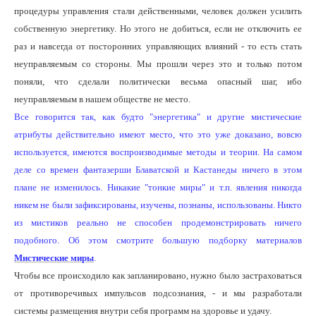
процедуры управления стали действенными, человек должен усилить
собственную энергетику. Но этого не добиться, если не отключить ее
раз и навсегда от посторонних управляющих влияний - то есть стать
неуправляемым со стороны. Мы прошли через это и только потом
поняли, что сделали политически весьма опасный шаг, ибо
неуправляемым в нашем обществе не место.
Все говорится так, как будто "энергетика" и другие мистические
атрибуты действительно имеют место, что это уже доказано, вовсю
используется, имеются воспроизводимые методы и теории. На самом
деле со времен фантазерши Блаватской и Кастанеды ничего в этом
плане не изменилось. Никакие "тонкие миры" и т.п. явления никогда
никем не были зафиксированы, изучены, познаны, использованы. Никто
из мистиков реально не способен продемонстрировать ничего
подобного. Об этом смотрите большую подборку материалов
Мистические миры
.
Чтобы все происходило как запланировано, нужно было застраховаться
от противоречивых импульсов подсознания, - и мы разработали
системы размещения внутри себя программ на здоровье и удачу.