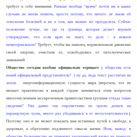
требует к себе внимания.
Раньше вообще "врачи" почти ни в каких
случаях не могли помочь, просто потому, что ничего не знали об
этиологии болезней и не о том, как можно их преодолеть. Сейчас
положение лучше, но где та граница, которая делает верным
утверждение, что если врач не знает, то дело – в некоем
нематериальном?
Требует, чтобы вы наконец нормализовали движение
своей энергии, очистили ее, освободились от патологических
замыканий.
Общество сегодня вообще официально отрицает
у общества есть
некий официальный представлитель? :) ну да, ведь текст рассчитан на
лохов…
энергоинформационную сущность мира (впрочем, это не
мешает практически в каждой стране заниматься этим вопросом
многочисленным засекреченным правительством группам
откуда такие
сведения? Уже давно так опрометчиво не тратят деньги на
паранаучную чушь, много раз убедившись в ее несостоятельности.
).
Поэтому оно и не может показать вам истинных путей к свободе, к
здоровью, к обретению подлинного смысла жизни.
Итак, вывод: в
обществе большинство не приемлет эзотерический взгляд на природу