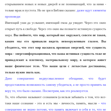
открыванием новых и новых дверей и не понимающий, что за ними -
только мрак и пустота. Но не зря в Библии сказано:
далее идут элементы
проповеди:
Имеющий уши да услышит, имеющий глаза да увидит. Через это окно
открыт путь к свободе. Через это окно вы познаете истинную сущность
мира.
Вы поймете, что мир, который нас окружает, совсем не таков,
каким мы его привыкли видеть невооруженным глазом. Вы
убедитесь, что этот мир насквозь пронизан энергией, что сущность
мира - энергоинформационная, что ваша истинная сущность тоже не
принадлежит к плотному, материальному миру, в котором живет
наше физическое тело. Что наши цели с легкостью достижимы,
только нужно знать как.
Дано совершенно недвусмысленное обещание, что будет
предоставлена возможность самому убедиться, а не просто принять на
веру то, что было сказано. Посмотрим, как это реализуется.
То, что обычно называют сознанием (а нельзя забывать о том, что все-
таки наше сознание - это и есть мы - личность, память, мысли
– что
совершенно не верно потому, что память включает в себя и то, что не