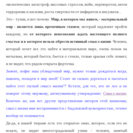
экологических катастроф, массовых стрессов, войн, переворотов, актов
терроризма и насилия, роста смертности от инфарктов и инсультов...
Это - тупик, и вот почему.
Мир, в котором мы живем, -
материальный
мир - является лишь временным этапом
, который надлежит пройти
каждому, но
от которого невозможно ждать настоящего полного
счастья
и в котором нельзя обрести истинный смысл жизни
. Человек,
который хочет все это найти в материальном мире, очень похож на
мотылька, который бьется, бьется о стекло, только крылья себе ломает,
и не видит, что рядом открыта форточка.
Значит, пофиг наш ублюдочный мир, нужно только дождаться когда,
наконец, попадем в мир иной! Стоит ли сильно дергаться и пытаться
найти этот глупый смысл жизни?? Кстати, для тех, кто не лох и не
поверит этому мерзкому, антигуманному утверждению:
Смысл жизни
.
Конечно же, как все другие представления авторов этой книжонки,
смысл жизни ими воспринимается с быдловской вульгарностью, точнее
вообще не понимается.
Да-да, в нашей тюрьме есть это открытое окно, которое, если его не
искать, не видит многострадальный узник - человек, занятый