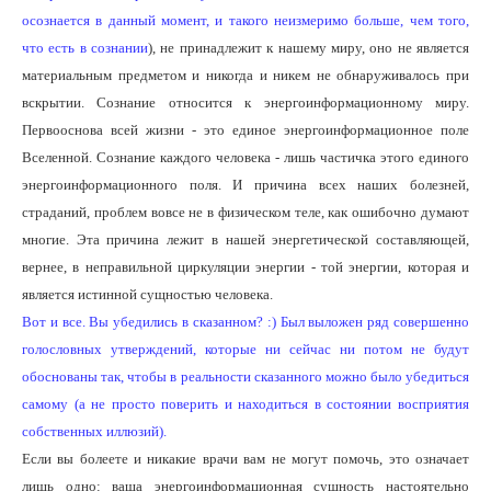
осознается в данный момент, и такого неизмеримо больше, чем того,
что есть в сознании
), не принадлежит к нашему миру, оно не является
материальным предметом и никогда и никем не обнаруживалось при
вскрытии. Сознание относится к энергоинформационному миру.
Первооснова всей жизни - это единое энергоинформационное поле
Вселенной. Сознание каждого человека - лишь частичка этого единого
энергоинформационного поля. И причина всех наших болезней,
страданий, проблем вовсе не в физическом теле, как ошибочно думают
многие. Эта причина лежит в нашей энергетической составляющей,
вернее, в неправильной циркуляции энергии - той энергии, которая и
является истинной сущностью человека.
Вот и все. Вы убедились в сказанном? :) Был выложен ряд совершенно
голословных утверждений, которые ни сейчас ни потом не будут
обоснованы так, чтобы в реальности сказанного можно было убедиться
самому (а не просто поверить и находиться в состоянии восприятия
собственных иллюзий).
Если вы болеете и никакие врачи вам не могут помочь, это означает
лишь одно: ваша энергоинформационная сущность настоятельно