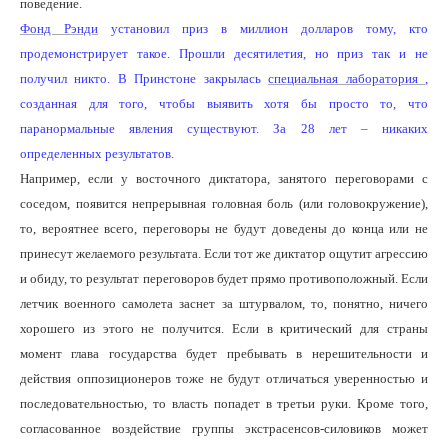
поведение.
Фонд Рэнди
установил приз в миллион долларов тому, кто
продемонстрирует такое. Прошли десятилетия, но приз так и не
получил никто. В Принстоне закрылась
специальная лаборатория
,
созданная для того, чтобы выявить хотя бы просто то, что
паранормальные явления существуют. За 28 лет – никаких
определенных результатов.
Например, если у восточного диктатора, занятого переговорами с
соседом, появится непрерывная головная боль (или головокружение),
то, вероятнее всего, переговоры не будут доведены до конца или не
принесут желаемого результата. Если тот же диктатор ощутит агрессию
и обиду, то результат переговоров будет прямо противоположный. Если
летчик военного самолета заснет за штурвалом, то, понятно, ничего
хорошего из этого не получится. Если в критический для страны
момент глава государства будет пребывать в нерешительности и
действия оппозиционеров тоже не будут отличаться уверенностью и
последовательностью, то власть попадет в третьи руки. Кроме того,
согласованное воздействие группы экстрасенсов-силовиков может