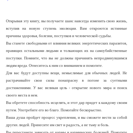
Открывая эту книгу, вы получаете шанс навсегда изменить свою жизнь,
вступив на новую ступень эволюции. Вам откроются истинные
причины здоровья, болезни, поступков и человеческой судьбы.
Вы станете свободными от влияния великих энергетических паразитов,
правящих остальными людьми и толкающих их на самоубийственные
поступки. Помните, что вы не должны причинять непродвинувшимся
людям вреда. Отнеситесь к ним со вниманием и помогите.
Для вас будут доступны вещи, немыслимые для обычных людей. Не
растрачивайте свои силы понапрасну в погоне за суетными
достижениями. У вас великая цель - открытие нового мира и поиск
своего места в нем.
Вы обретете способность исцелять, и этот дар придет к каждому своим
путем. Употребите его во благо. Помогайте бескорыстно.
Ваша душа пройдет процесс укрепления, и вы сможете вести за собой
других людей. Принесите им свет и радость, а не тьму и боль.
Вы перестанете зависеть от кармы и кармических болезней. Помогите