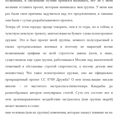
полковника, и окольными путями принялся вызнавать, нет ли у меня
желания оставить проект, которым занималась моя группа. У меня как
раз были свои причины задуматься над его предложением, и связаны
они были с сутью разрабатываемого проекта.
Теперь об этом гораздо проще говорить, чем в те годы, но и сейчас я
чувствую неясную тревогу, запечатлевая на бумаге слова психотронное
оружие. Это и был проект моей группы, немного полусерьезный в
глазах ортодоксальных военных и поэтому не закрытый всеми
возможными грифами по всей строгости закона (хотя, я знаю,
существовала еще одна группа, работавшая в Москве над аналогичной
тематикой в обстановке строгой секретности, а посему детали мне
неизвестны). Что такое психотронное оружие, оно же официально
прекращенный проект СС 0709 Дружба? О нем понаслышке писали
многие - от маститого экстрасенса-гипнотизера Кандыбы до
разнообразных авторов популярных статей. Суть его состоит вот в
чем: целенаправленное воздействие экстрасенса (или группы людей)
может вызвать в созна-
нии человека (или их группы) изменения, которые окажут влияние на их