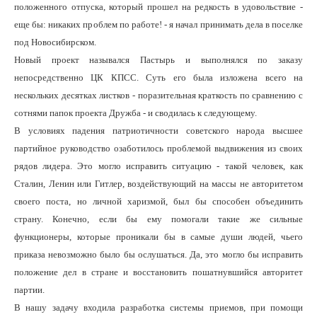
положенного отпуска, который прошел на редкость в удовольствие -
еще бы: никаких проблем по работе! - я начал принимать дела в поселке
под Новосибирском.
Новый проект назывался Пастырь и выполнялся по заказу
непосредственно ЦК КПСС. Суть его была изложена всего на
нескольких десятках листков - поразительная краткость по сравнению с
сотнями папок проекта Дружба - и сводилась к следующему.
В условиях падения патриотичности советского народа высшее
партийное руководство озаботилось проблемой выдвижения из своих
рядов лидера. Это могло исправить ситуацию - такой человек, как
Сталин, Ленин или Гитлер, воздействующий на массы не авторитетом
своего поста, но личной харизмой, был бы способен объединить
страну. Конечно, если бы ему помогали такие же сильные
функционеры, которые проникали бы в самые души людей, чьего
приказа невозможно было бы ослушаться. Да, это могло бы исправить
положение дел в стране и восстановить пошатнувшийся авторитет
партии.
В нашу задачу входила разработка системы приемов, при помощи