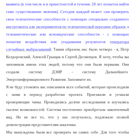
выявить (в том числе и в принстонстой в течение 28 лет попыток найти
само существование явления). Сегодня каждый может сам проверить
свои телепатические способности с помощью специально созданного
инструмента для экспериментов по телепатической передачи образов.
а
телекинетические или ясновидческие способности - с помощью
попытки воздействия или угадывания результатов
генератора
случайных выбрасываний
.
Таким образом, нас было четверо - я, Петр
Келдоровский, Алексей Грыщак и Сергей Десменцов. Я хочу, чтобы вы
запомнили имена этих людей, потому что они были первыми. Они
создали систему ДЭИР - систему Дальнейшего
Энергоинформационного Развития. Запомните их.
Я не буду утомлять вас описанием всех событий, которые происходили
с нами в период разработки проекта. Приезжали и уезжали
проверяющие чины. Проводились долгие исследования и изучались
тысячи возможностей. Система постепенно приобретала законченный
вид. Но не все то, что у нас получалось, подлежало полной
демонстрации представителям заказчика.
Мы вынуждены были все проверять на самих себе. Для того чтобы