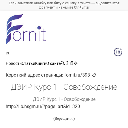
Если заметили ошибку или битую ссылку в тексте — выделите этот
фрагмент и нажмите Ctrl+Enter
🚪
🔍
📄
📄
✈
Новости
Статьи
Книги
О сайте
Короткий адрес страницы:
fornit.ru/393
📋
ДЭИР Курс 1 - Освобождение
ДЭИР Курс 1 - Освобождение
http://lib.hsgm.ru/?page=art&id=320
(Верещагин )