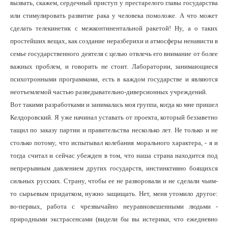
вызвать, скажем, сердечный приступ у престарелого главы государства
или стимулировать развитие рака у человека помоложе. А что может
сделать телекинетик с межконтинентальной ракетой! Ну, а о таких
простейших вещах, как создание неразберихи и атмосферы ненависти в
семье государственного деятеля с целью отвлечь его внимание от более
важных проблем, и говорить не стоит. Лаборатории, занимающиеся
психотронными программами, есть в каждом государстве и являются
неотъемлемой частью разведывательно-диверсионных учреждений.
Вот такими разработками и занималась моя группа, когда ко мне пришел
Келдоровский. Я уже начинал уставать от проекта, который беззаветно
тащил по заказу партии и правительства несколько лет. Не только и не
столько потому, что испытывал колебания морального характера, - я и
тогда считал и сейчас убежден в том, что наша страна находится под
непрерывным давлением других государств, инстинктивно боящихся
сильных русских. Страну, чтобы ее не разворовали и не сделали чьим-
то сырьевым придатком, нужно защищать. Нет, меня утомило другое:
во-первых, работа с чрезвычайно неуравновешенными людьми -
природными экстрасенсами (видели бы вы истерики, что ежедневно