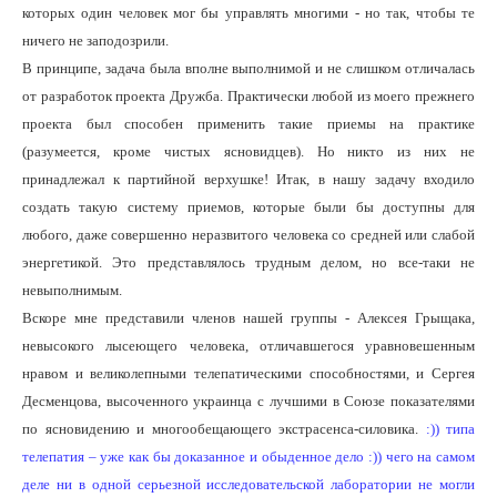
которых один человек мог бы управлять многими - но так, чтобы те
ничего не заподозрили.
В принципе, задача была вполне выполнимой и не слишком отличалась
от разработок проекта Дружба. Практически любой из моего прежнего
проекта был способен применить такие приемы на практике
(разумеется, кроме чистых ясновидцев). Но никто из них не
принадлежал к партийной верхушке! Итак, в нашу задачу входило
создать такую систему приемов, которые были бы доступны для
любого, даже совершенно неразвитого человека со средней или слабой
энергетикой. Это представлялось трудным делом, но все-таки не
невыполнимым.
Вскоре мне представили членов нашей группы - Алексея Грыщака,
невысокого лысеющего человека, отличавшегося уравновешенным
нравом и великолепными телепатическими способностями, и Сергея
Десменцова, высоченного украинца с лучшими в Союзе показателями
по ясновидению и многообещающего экстрасенса-силовика.
:)) типа
телепатия – уже как бы доказанное и обыденное дело :)) чего на самом
деле ни в одной серьезной исследовательской лаборатории не могли