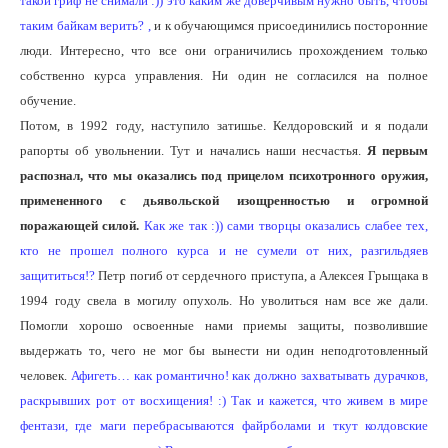
такой гриф не снимали :)) это каким же доверчивым нужно быть, чтобы
таким байкам верить? ,
и к обучающимся присоединились посторонние
люди. Интересно, что все они ограничились прохождением только
собственно курса управления. Ни один не согласился на полное
обучение.
Потом, в 1992 году, наступило затишье. Келдоровский и я подали
рапорты об увольнении. Тут и начались наши несчастья.
Я первым
распознал, что мы оказались под прицелом психотронного оружия,
примененного с дьявольской изощренностью и огромной
поражающей силой.
Как же так :)) сами творцы оказались слабее тех,
кто не прошел полного курса и не сумели от них, разгильдяев
защититься!?
Петр погиб от сердечного приступа, а Алексея Грыщака в
1994 году свела в могилу опухоль. Но уволиться нам все же дали.
Помогли хорошо освоенные нами приемы защиты, позволившие
выдержать то, чего не мог бы вынести ни один неподготовленный
человек.
Афигеть… как романтично! как должно захватывать дурачков,
раскрывших рот от восхищения! :) Так и кажется, что живем в мире
фентази, где маги перебрасываются файрболами и ткут колдовские