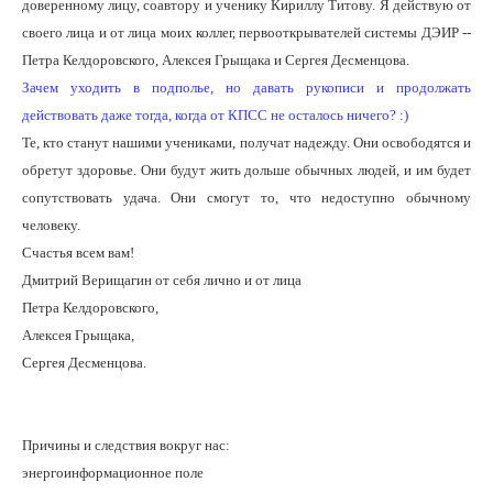
доверенному лицу, соавтору и ученику Кириллу Титову. Я действую от
своего лица и от лица моих коллег, первооткрывателей системы ДЭИР --
Петра Келдоровского, Алексея Грыщака и Сергея Десменцова.
Зачем уходить в подполье, но давать рукописи и продолжать
действовать даже тогда, когда от КПСС не осталось ничего? :)
Те, кто станут нашими учениками, получат надежду. Они освободятся и
обретут здоровье. Они будут жить дольше обычных людей, и им будет
сопутствовать удача. Они смогут то, что недоступно обычному
человеку.
Счастья всем вам!
Дмитрий Верищагин от себя лично и от лица
Петра Келдоровского,
Алексея Грыщака,
Сергея Десменцова.
Причины и следствия вокруг нас:
энергоинформационное поле