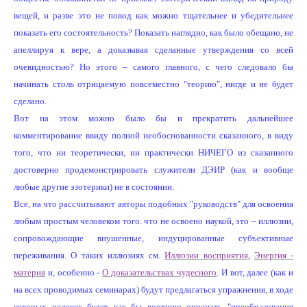
вещей, и разве это не повод как можно тщательнее и убедительнее
показать его состоятельность? Показать наглядно, как было обещано, не
апеллируя к вере, а доказывая сделанные утверждения со всей
очевидностью? Но этого – самого главного, с чего следовало бы
начинать столь отрицаемую повсеместно "теорию", нигде и не будет
сделано.
Вот на этом можно было бы и прекратить дальнейшее
комментирование ввиду полной необоснованности сказанного, в виду
того, что ни теоретически, ни практически НИЧЕГО из сказанного
достоверно продемонстрировать служители ДЭИР (как и вообще
любые другие эзотерики) не в состоянии.
Все, на что рассчитывают авторы подобных "руководств" для освоения
любым простым человеком того. что не освоено наукой, это – иллюзии,
сопровождающие внушенные, индуцированные субъективные
переживания. О
таких
иллюзиях
см
.
Иллюзии восприятия
,
Энергия -
материя
и, особенно -
О доказательствах чудесного
.
И вот, далее (как и
на всех проводимых семинарах) будут предлагаться упражнения, в ходе
которых человек будет как бы воотчию ощущать "преобразования