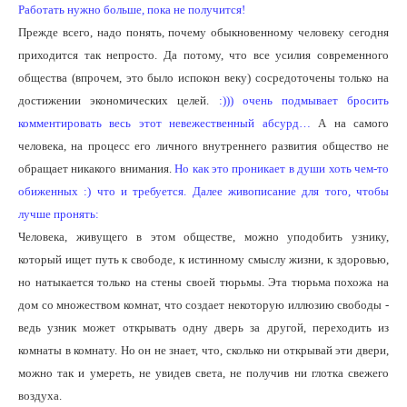
Работать нужно больше, пока не получится!
Прежде всего, надо понять, почему обыкновенному человеку сегодня
приходится так непросто. Да потому, что все усилия современного
общества (впрочем, это было испокон веку) сосредоточены только на
достижении экономических целей.
:))) очень подмывает бросить
комментировать весь этот невежественный абсурд…
А на самого
человека, на процесс его личного внутреннего развития общество не
обращает никакого внимания.
Но как это проникает в души хоть чем-то
обиженных :) что и требуется. Далее живописание для того, чтобы
лучше пронять:
Человека, живущего в этом обществе, можно уподобить узнику,
который ищет путь к свободе, к истинному смыслу жизни, к здоровью,
но натыкается только на стены своей тюрьмы. Эта тюрьма похожа на
дом со множеством комнат, что создает некоторую иллюзию свободы -
ведь узник может открывать одну дверь за другой, переходить из
комнаты в комнату. Но он не знает, что, сколько ни открывай эти двери,
можно так и умереть, не увидев света, не получив ни глотка свежего
воздуха.