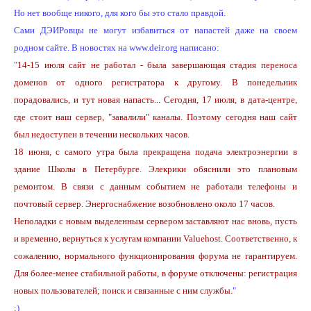
Но нет вообще никого, для кого бы это стало правдой.
Сами ДЭИРовцы не могут избавиться от напастей даже на своем
родном сайте. В новостях на www.deir.org написано:
"
14-15 июля сайт не работал - была завершающая стадия переноса
доменов от одного регистратора к другому. В понедельник
порадовались, и тут новая напасть... Сегодня, 17 июля, в дата-центре,
где стоит наш сервер, "завалили" каналы. Поэтому сегодня наш сайт
был недоступен в течении нескольких часов.
18 июня, с самого утра была прекращена подача электроэнергии в
здание Школы в Петербурге. Элекрики обяснили это плановым
ремонтом. В связи с данным событием не работали телефоны и
почтовый сервер. Энергоснабжение возобновлено около 17 часов.
Неполадки с новым выделенным сервером заставляют нас вновь, пусть
и временно, вернуться к услугам компании Valuehost. Соответственно, к
сожалению, нормального функционирования форума не гарантируем.
Для более-менее стабильной работы, в форуме отключены: регистрация
новых пользователей; поиск и связанные с ним службы.
"
:)