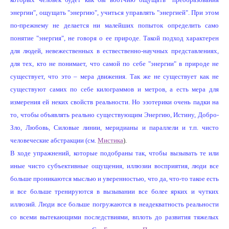
энергии", ощущать "энергию", учиться управлять "энергией". При этом
по-прежнему не делается ни малейших попыток определить само
понятие "энергия", не говоря о ее природе. Такой подход характерен
для людей, невежественных в ествественно-научных представлениях,
для тех, кто не понимает, что самой по себе "энергии" в природе не
существует, что это – мера движения. Так же не существует как не
существуют самих по себе килограммов и метров, а есть мера для
измерения ей неких свойств реальности. Но эзотерики очень падки на
то, чтобы объявлять реально существующим Энергию, Истину, Добро-
Зло, Любовь, Силовые линии, меридианы и параллели и т.п. чисто
человеческие абстракции (см.
Мистика
).
В ходе упражнений, которые подобраны так, чтобы вызывать те или
иные чисто субъективные ощущения, иллюзии восприятия, люди все
больше проникаются мыслью и уверенностью, что да, что-то такое есть
и все больше тренируются в вызывании все более ярких и чутких
иллюзий. Люди все больше погружаются в неадекватность реальности
со всеми вытекающими последствиями, вплоть до развития тяжелых