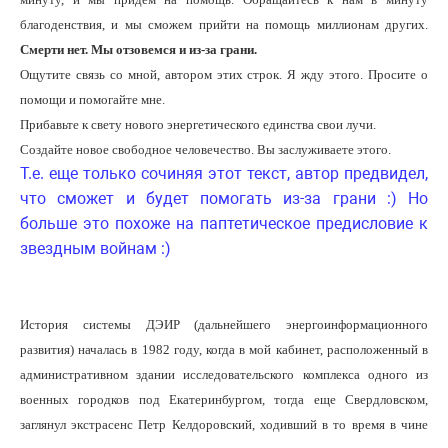
благоденствия, и мы сможем прийти на помощь миллионам других.
Смерти нет. Мы отзовемся и из-за грани.
Ощутите связь со мной, автором этих строк. Я жду этого. Просите о
помощи и помогайте мне.
Прибавьте к свету нового энергетического единства свои лучи.
Создайте новое свободное человечество. Вы заслуживаете этого.
Т.е. еще только сочиняя этот текст, автор предвидел,
что сможет и будет помогать из-за грани :) Но
больше это похоже на паптетическое предисловие к
звездным войнам :)
История системы ДЭИР (дальнейшего энергоинформационного
развития) началась в 1982 году, когда в мой кабинет, расположенный в
административном здании исследовательского комплекса одного из
военных городков под Екатеринбургом, тогда еще Свердловском,
заглянул экстрасенс Петр Келдоровский, ходивший в то время в чине