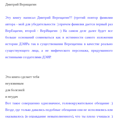
Дмитрий Верищагин
Эту книгу написал Дмитрий Верещагин!!! (третий повтор фамилии
автора - мой для убедительности :) причем фамилия дается первый раз
ВерЕщагин, второй - ВерИщагин :) На самом деле далее будет все
больше оснований сомневаться как в истинности самого изложения
истории ДЭИРа так в существовании Верещагина в качестве реально
существующего лица, а не мифического персонажа, придуманного
истинными создателями ДЭИР.
Эта книга сделает тебя
неуязвимым
для болезней
и неудач
Вот такое совершенно однозначное, головокружительное обещание :)
Везде, где только давались подобные обещания они не исполнялись или
оказывалось (в оправдание невыполненного), что ты плохо учишься :)