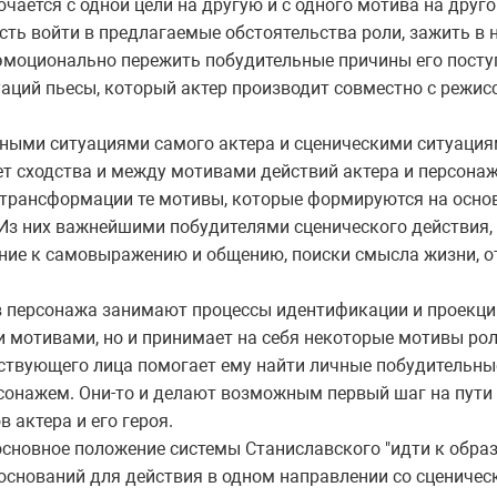
ючается с одной цели на другую и с одного мотива на друг
ть войти в предлагаемые обстоятельства роли, зажить в н
 эмоционально пережить побудительные причины его посту
уаций пьесы, который актер производит совместно с режи
нными ситуациями самого актера и сценическими ситуация
дет сходства и между мотивами действий актера и персонаж
 трансформации те мотивы, которые формируются на осно
Из них важнейшими побудителями сценического действия, 
ение к самовыражению и общению, поиски смысла жизни, 
в персонажа занимают процессы идентификации и проекции
 мотивами, но и принимает на себя некоторые мотивы ро
ствующего лица помогает ему найти личные побудительны
сонажем. Они-то и делают возможным первый шаг на пути
актера и его героя.
сновное положение системы Станиславского "идти к образу 
 оснований для действия в одном направлении со сцениче