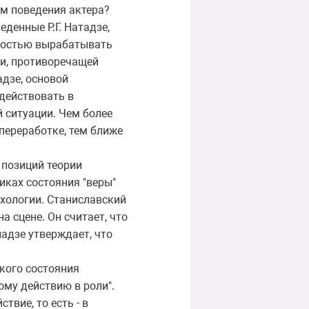
ом поведения актера?
денные Р.Г. Натадзе,
ностью вырабатывать
ии, противоречащей
дзе, основой
 действовать в
 ситуации. Чем более
переработке, тем ближе
 позиций теории
иках состояния "веры"
сихологии. Станиславский
а сцене. Он считает, что
надзе утверждает, что
кого состояния
ому действию в роли".
твие, то есть - в