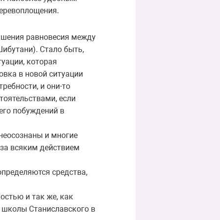
перевоплощения.
рушения равновесия между
Шибутани). Стало быть,
туации, которая
овка в новой ситуации
ребности, и они-то
тоятельствами, если
 его побуждений в
 неосознаны и многие
, за всяким действием
определяются средства,
остью и так же, как
ии школы Станиславского в