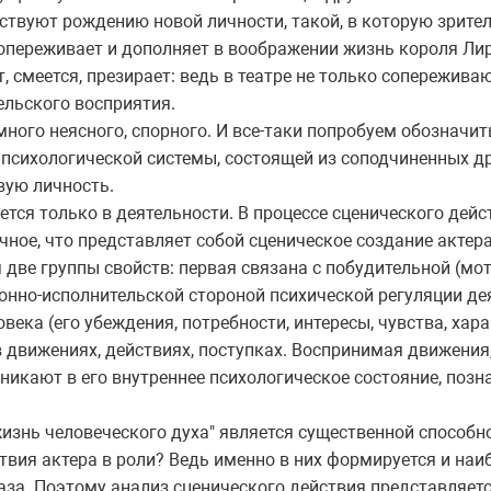
ствуют рождению новой личности, такой, в которую зрител
опереживает и дополняет в воображении жизнь короля Лир
т, смеется, презирает: ведь в театре не только сопережива
ельского восприятия.
много неясного, спорного. И все-таки попробуем обозначи
психологической системы, состоящей из соподчиненных др
вую личность.
тся только в деятельности. В процессе сценического дейс
чное, что представляет собой сценическое создание актера.
 две группы свойств: первая связана с побудительной (мо
ционно-исполнительской стороной психической регуляции де
ека (его убеждения, потребности, интересы, чувства, хара
 движениях, действиях, поступках. Воспринимая движения,
никают в его внутреннее психологическое состояние, позн
изнь человеческого духа" является существенной способн
ствия актера в роли? Ведь именно в них формируется и на
аза. Поэтому анализ сценического действия представляет