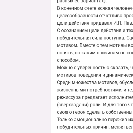
разных ее вариантах).
В конечном счете всякая челове
целесообразности отчетливо про
цели действия придавал И.П. Павл
С осознанием цели действия и те
побудительная сила поступка. Сц
мотивом. Вместе с тем мотивы во
понять, по каким причинам он со
способом.
Можно с уверенностью сказать, 
мотивов поведения и динамически
Среди множества мотивов, обусл
жизненными потребностями, и те,
режиссура предлагает исполнител
(сверхзадачи) роли. И для того 
своего героя сделать собственн
Только эмоционально пережив их,
побудительных причин, меняя всле