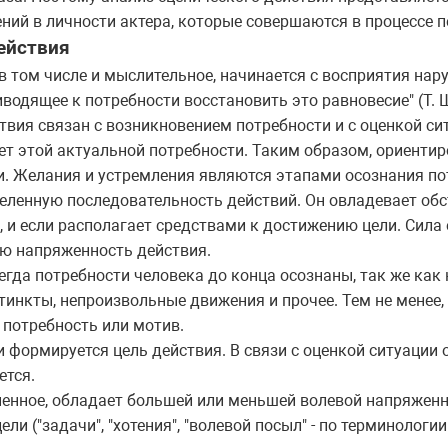
ний в личности актера, которые совершаются в процессе 
ействия
 в том числе и мыслительное, начинается с восприятия на
водящее к потребности восстановить это равновесие" (Т. 
вия связан с возникновением потребности и с оценкой си
ует этой актуальной потребности. Таким образом, ориентир
и. Желания и устремления являются этапами осознания пот
еленную последовательность действий. Он овладевает обс
ы, и если располагает средствами к достижению цели. Сила
ю напряженность действия.
сегда потребности человека до конца осознаны, так же как
стинкты, непроизвольные движения и прочее. Тем не менее
 потребность или мотив.
 формируется цель действия. В связи с оценкой ситуации 
ется.
ненное, обладает большей или меньшей волевой напряженн
ли ("задачи", "хотения", "волевой посыл" - по терминолог