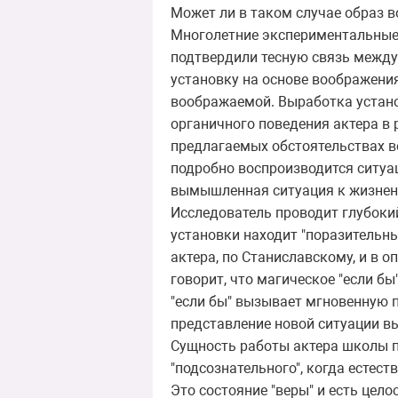
Может ли в таком случае образ 
Многолетние экспериментальные 
подтвердили тесную связь межд
установку на основе воображения
воображаемой. Выработка устано
органичного поведения актера в 
предлагаемых обстоятельствах в
подробно воспроизводится ситуац
вымышленная ситуация к жизненн
Исследователь проводит глубоки
установки находит "поразительны
актера, по Станиславскому, и в о
говорит, что магическое "если бы
"если бы" вызывает мгновенную п
представление новой ситуации вы
Сущность работы актера школы п
"подсознательного", когда естест
Это состояние "веры" и есть цело