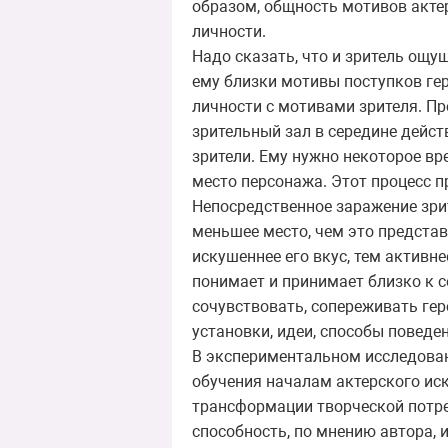
образом, общность мотивов актер
личности.
Надо сказать, что и зритель ощу
ему близки мотивы поступков ге
личности с мотивами зрителя. Пр
зрительный зал в середине дейс
зрители. Ему нужно некоторое вр
место персонажа. Этот процесс п
Непосредственное заражение зрит
меньшее место, чем это предста
искушеннее его вкус, тем активне
понимает и принимает близко к с
сочувствовать, сопереживать ге
установки, идеи, способы поведен
В экспериментальном исследован
обучения началам актерского ис
трансформации творческой потре
способность, по мнению автора, 