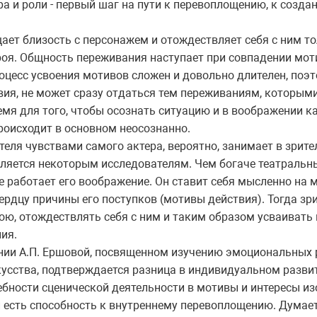
а и роли - первый шаг на пути к перевоплощению, к созда
щает близость с персонажем и отождествляет себя с ним то
роя. Общность переживания наступает при совпадении мот
оцесс усвоения мотивов сложен и довольно длителен, поэ
твия, не может сразу отдаться тем переживаниям, которым
емя для того, чтобы осознать ситуацию и в воображении ка
роисходит в основном неосознанно.
еля чувствами самого актера, вероятно, занимает в зрит
вляется некоторым исследователям. Чем богаче театральны
е работает его воображение. Он ставит себя мысленно на м
ердцу причины его поступков (мотивы действия). Тогда зр
рою, отождествлять себя с ним и таким образом усваиват
ия.
ии А.П. Ершовой, посвященном изучению эмоциональных р
кусства, подтверждается разница в индивидуальном разви
бности сценической деятельности в мотивы и интересы из
и есть способность к внутреннему перевоплощению. Думает