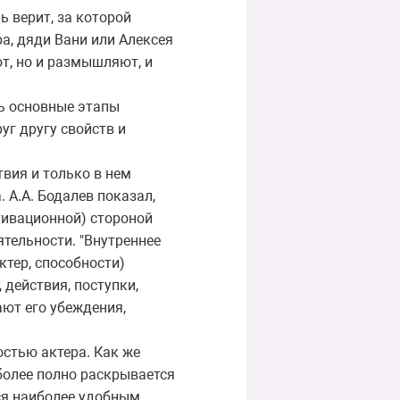
ь верит, за которой
а, дяди Вани или Алексея
ют, но и размышляют, и
ть основные этапы
уг другу свойств и
твия и только в нем
 А.А. Бодалев показал,
тивационной) стороной
ятельности. "Внутреннее
ктер, способности)
 действия, поступки,
ают его убеждения,
остью актера. Как же
иболее полно раскрывается
ся наиболее удобным