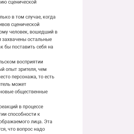
нию сценической
лько в том случае, когда
ивов сценической
тому человек, вошедший в
и захвачены остальные
к бы поставить себя на
ельском восприятии
й опыт зрителя, чем
есто персонажа, то есть
итель может
ь новые общественные
еакций в процессе
тии способности к
ображаемого лица. Эта
ся, что вопрос надо