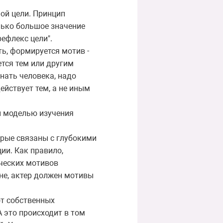
ой цели. Принцип
лько большое значение
рефлекс цели".
ь, формируется мотив -
ется тем или другим
нать человека, надо
ействует тем, а не иным
й моделью изучения
орые связаны с глубокими
ии. Как правило,
ических мотивов
ене, актер должен мотивы
от собственных
А это происходит в том