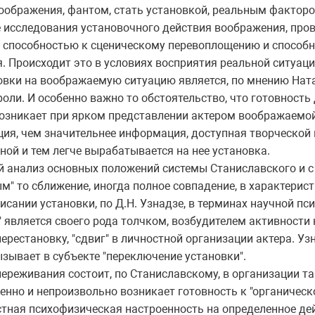
воображения, фантом, стать установкой, реальным фактор
исследования установочного действия воображения, прове
у способностью к сценическому перевоплощению и способ
. Происходит это в условиях восприятия реальной ситуац
вки на воображаемую ситуацию является, по мнению Ната
роли. И особенно важно то обстоятельство, что готовность
озникает при ярком представлении актером воображаемой
ия, чем значительнее информация, доступная творческой 
ой и тем легче вырабатывается на нее установка.
й анализ основных положений системы Станиславского и с
м" то сближение, иногда полное совпадение, в характерист
писании установки, по Д.Н. Узнадзе, в терминах научной п
" является своего рода толчком, возбудителем активности н
ерестановку, "сдвиг" в личностной организации актера. Уз
зывает в субъекте "переключение установки".
ереживания состоит, по Станиславскому, в организации та
венно и непроизвольно возникает готовность к "органическ
стная психофизическая настроенность на определенное дейс