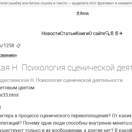
тили ошибку или битую ссылку в тексте — выделите этот фрагмент и нажмите 
🚪
Вход
Новости
Статьи
Книги
О сайте
🔍
📄
📄
✈
ru/1258
📋
овение»
ая Н. Психология сценической дея
дественская Н. Психология сценической деятельности
етовым цветом
or33.html
Я
актера в процессе сценического перевоплощения? От каких
репетиций? Почему одни люди способны внутренне менятьс
существуют только в их воображении, а другие нет? В како