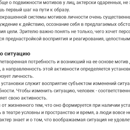
бще о подвижности мотивов у лиц, актерски одаренных, не 
ь первый шаг на пути к образу.
окрашенной системы мотивов личности очень существенн
буждение к действию, осознание себя в предлагаемых обсто
я цели. Зрителю важно понять не только, чего хочет персо
тся преднастройкой восприятия и реагирования, целостным
ю ситуацию
летворенная потребность и возникший на ее основе мотив
 а направленность этой активности определяется установ
зует личность.
 установки служит восприятие субъектом изменений ситуа
ности. Чтобы изменить ситуацию, человек - соответствен
яет свою активность.
 от жизненного тем, что оно формируется при наличии уста
 театре условны и пространство и время, а люди вовсе не 
 актер знает и о том, что воображаемая ситуация не удовл