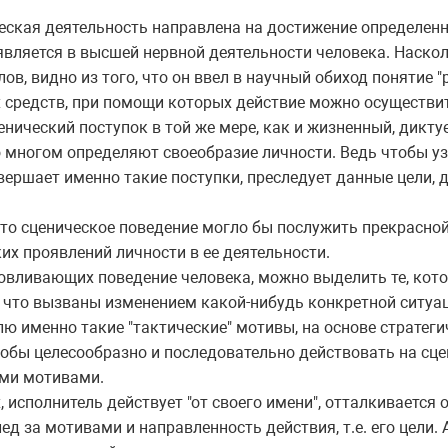
ческая деятельность направлена на достижение определенн
является в высшей нервной деятельности человека. Наско
ов, видно из того, что он ввел в научный обиход понятие "
х средств, при помощи которых действие можно осуществит
енический поступок в той же мере, как и жизненный, дикту
 многом определяют своеобразие личности. Ведь чтобы уз
вершает именно такие поступки, преследует данные цели, д
что сценическое поведение могло бы послужить прекрасно
х проявлений личности в ее деятельности.
овливающих поведение человека, можно выделить те, кот
 что вызваны изменением какой-нибудь конкретной ситуац
ю именно такие "тактические" мотивы, на основе стратег
чтобы целесообразно и последовательно действовать на сц
ыми мотивами.
 исполнитель действует "от своего имени", отталкивается 
д за мотивами и направленность действия, т.е. его цели. 