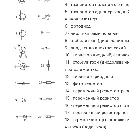
4 - транзистор полевой с p-n-
5 - транзистор однопереходный
вывод эмиттера
6 - фотодиод
7 - диод выпрямительный
8 - стабилитрон (диод лавин
9 - диод тепло-электрический
10 - тиристор диодный, стира
11 - стабилитрон (диодолави
проводимостью
12 - тиристор триодный
13 - фоторезистор
14 - переменный резистор, рео
15 - переменный резистор
16 - переменный резистор с о
17 - построечный резистор-по
18 - терморезистор с положи
нагрева (подогрева)