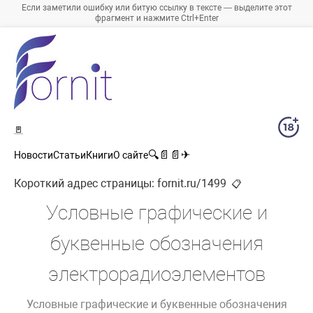
Если заметили ошибку или битую ссылку в тексте — выделите этот
фрагмент и нажмите Ctrl+Enter
🚪
🔍
📄
📄
✈
Новости
Статьи
Книги
О сайте
Короткий адрес страницы:
fornit.ru/1499
📋
Условные графические и
буквенные обозначения
электрорадиоэлементов
Условные графические и буквенные обозначения