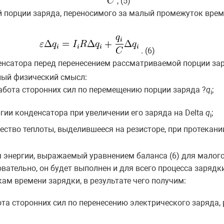
, (5)
й порции заряда, переносимого за малый промежуток врем
. (6)
енсатора перед перенесением рассматриваемой порции за
ный физический смысл:
абота сторонних сил по перемещению порции заряда ?
q
;
i
ргии конденсатора при увеличении его заряда на Delta
q
;
i
ество теплоты, выделившееся на резисторе, при протекани
я энергии, выражаемый уравнением баланса (6) для малог
вательно, он будет выполнен и для всего процесса заряд
ам времени зарядки, в результате чего получим:
ота сторонних сил по перенесению электрического заряда,