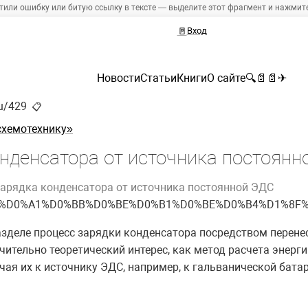
тили ошибку или битую ссылку в тексте — выделите этот фрагмент и нажмите 
🚪
Вход
Новости
Статьи
Книги
О сайте
🔍
📄
📄
✈
ru/429
📋
схемотехнику»
нденсатора от источника постоянн
арядка конденсатора от источника постоянной ЭДС
ex.php/%D0%A1%D0%BB%D0%BE%D0%B1%D0%BE%D0%B4%D1%
деле процесс зарядки конденсатора посредством перенес
ительно теоретический интерес, как метод расчета энерг
я их к источнику ЭДС, например, к гальванической батар