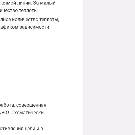
 прямой линии. За малый
личество теплоты
олное количество теплоты,
графиком зависимости
работа, совершенная
+
Q
. Схематически
C
отивления цепи и в