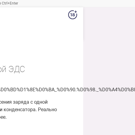
Ctrl+Enter
ой ЭДС
8F%D0%BD%D1%8E%D0%BA_%D0%90.%D0%98._%D0%A4%D0%
ения заряда с одной
ии конденсатора. Реально
ее.