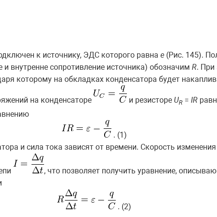
одключен к источнику, ЭДС которого равна
e
(Рис. 145). П
 и внутренне сопротивление источника) обозначим
R
. При
одаря которому на обкладках конденсатора будет накапли
ряжений на конденсаторе
и резисторе
U
=
I
R
равн
R
равнению
. (1)
тора и сила тока зависят от времени. Скорость изменения
цепи
, что позволяет получить уравнение, описыва
и
. (2)