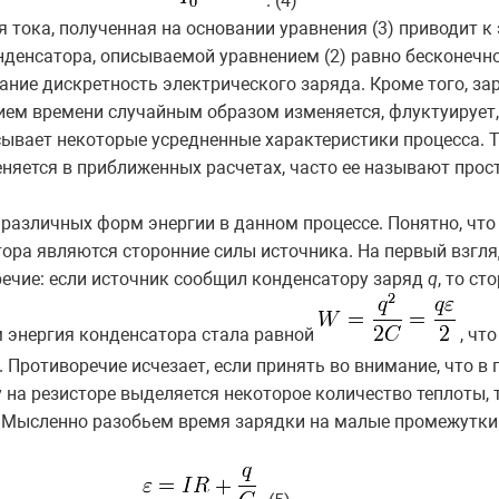
. (4)
 тока, полученная на основании уравнения (3) приводит к 
нденсатора, описываемой уравнением (2) равно бесконечн
ание дискретность электрического заряда. Кроме того, за
нием времени случайным образом изменяется, флуктуирует
ывает некоторые усредненные характеристики процесса. Т
няется в приближенных расчетах, часто ее называют прос
азличных форм энергии в данном процессе. Понятно, что 
ора являются сторонние силы источника. На первый взгля
ечие: если источник сообщил конденсатору заряд
q
, то с
м энергия конденсатора стала равной
, чт
Противоречие исчезает, если принять во внимание, что в 
 на резисторе выделяется некоторое количество теплоты, т
. Мысленно разобьем время зарядки на малые промежутки