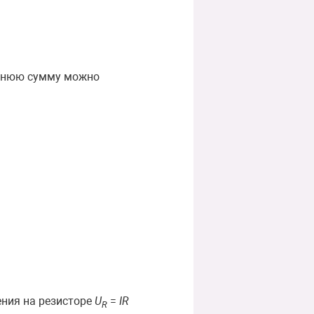
еднюю сумму можно
ения на резисторе
U
=
I
R
R