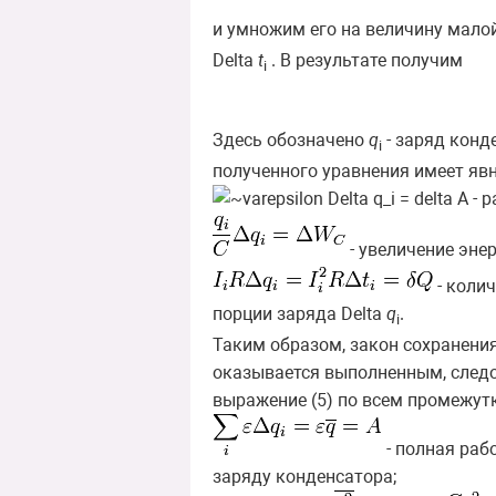
и умножим его на величину мало
Delta
t
. В результате получим
i
Здесь обозначено
q
- заряд конд
i
полученного уравнения имеет яв
- р
- увеличение эне
- колич
порции заряда Delta
q
.
i
Таким образом, закон сохранени
оказывается выполненным, следо
выражение (5) по всем промежутк
- полная раб
заряду конденсатора;