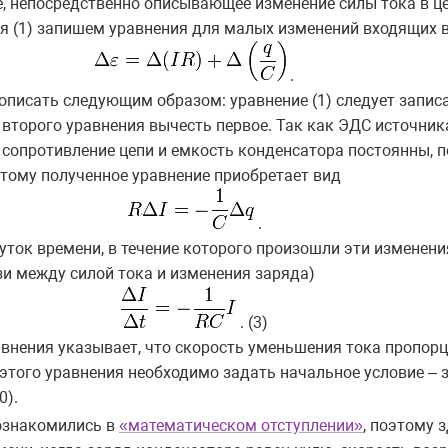
, непосредственно описывающее изменение силы тока в це
ия (1) запишем уравнения для малых изменений входящих 
.
писать следующим образом: уравнение (1) следует запис
из второго уравнения вычесть первое. Так как ЭДС источника
, сопротивление цепи и емкость конденсатора постоянны, 
оэтому полученное уравнение приобретает вид
.
ток времени, в течение которого произошли эти изменения
зи между силой тока и изменения заряда)
. (3)
внения указывает, что скорость уменьшения тока пропор
этого уравнения необходимо задать начальное условие – 
0).
ознакомились в
«математическом отступлении»
, поэтому 