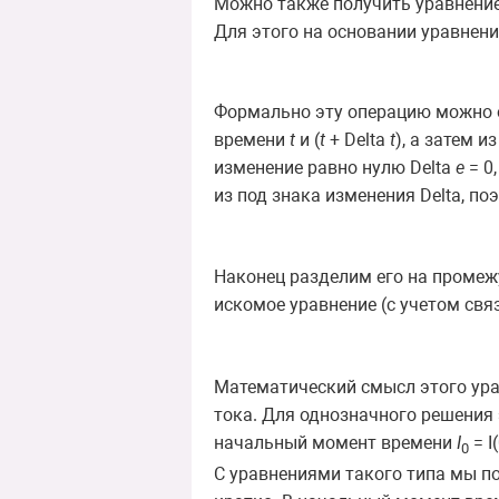
Можно также получить уравнение
Для этого на основании уравнен
Формально эту операцию можно о
времени
t
и (
t
+ Delta
t
), а затем 
изменение равно нулю Delta
e
= 0
из под знака изменения Delta, п
Наконец разделим его на промежу
искомое уравнение (с учетом свя
Математический смысл этого ура
тока. Для однозначного решения 
начальный момент времени
I
= I(
0
С уравнениями такого типа мы п