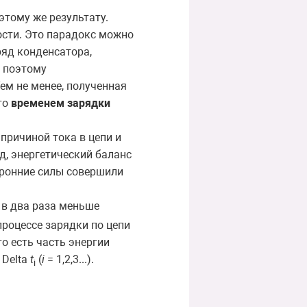
этому же результату.
ости. Это парадокс можно
ряд конденсатора,
, поэтому
ем не менее, полученная
то
временем зарядки
причиной тока в цепи и
д, энергетический баланс
торонние силы совершили
о в два раза меньше
процессе зарядки по цепи
о есть часть энергии
 Delta
t
(
i
= 1,2,3...).
i