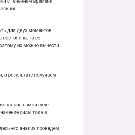
пи с течением времени.
величин
ать для двух моментов
 постоянна, то ее
поэтому их можно вынести
, в результате получаем
циональна самой силе
значение силы тока в
здесь его анализ проведем