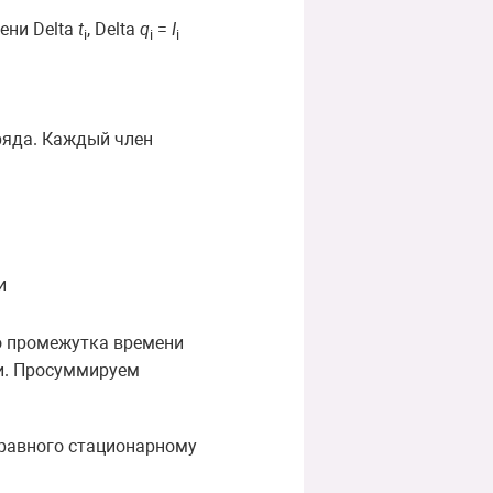
ени Delta
t
, Delta
q
=
I
i
i
i
ряда. Каждый член
и
о промежутка времени
ки. Просуммируем
 равного стационарному