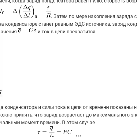
ени, когда заряд конденсатора равен нулю, скорость возр
. Затем по мере накопления заряда с
на конденсаторе станет равным ЭДС источника, заряд кон
начения
и ток в цепи прекратится.
 конденсатора и силы тока в цепи от времени показаны на
ожно принять, что заряд возрастает до максимального зн
ачальный момент времени. В этом случае