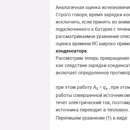
Аналогичная оценка исчезновения
Строго говоря, время зарядки ко
исключить, если принять во вним
подключенного к батарее с тече
рассматриваемое уравнение опис
оценка времени RC широко приме
конденсатора
.
Рассмотрим теперь превращения р
как следствие зарядки конденсат
включает определенное противор
при этом работу
A
=
q
, при это
0
e
работы совершенной источником. 
течет электрический ток, поэтому
источника переходит в тепловую
Перепишем уравнение (1) в виде