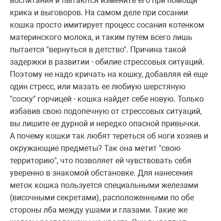
воспитания и пытаются изменить его при помощи
крика и выговоров. На самом деле при сосании
кошка просто имитирует процесс сосания котенком
материнского молока, и таким путем всего лишь
пытается "вернуться в детство". Причина такой
задержки в развитии - обилие стрессовых ситуаций.
Поэтому не надо кричать на кошку, добавляя ей еще
один стресс, или мазать ее любиую шерстяную
"соску" горчицей - кошка найдет себе новую. Только
избавив свою подопечную от стрессовых ситуаций,
вы лишите ее дурной и нередко опасной привычки.
А почему кошки так любят тереться об ноги хозяев и
окружающие предметы? Так она метит "свою
территорию", что позволяет ей чувствовать себя
уверенно в знакомой обстановке. Для нанесения
меток кошка пользуется специальными железами
(височными секретами), расположенными по обе
стороны лба между ушами и глазами. Такие же