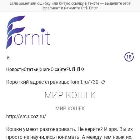
Если заметили ошибку или битую ссылку в тексте — выделите этот
фрагмент и нажмите Ctrl+Enter
🚪
🔍
📄
📄
✈
Новости
Статьи
Книги
О сайте
Короткий адрес страницы:
fornit.ru/730
📋
МИР КОШЕК
МИР КОШЕК
http://src.ucoz.ru/
Кошки умеют разговаривать. Не верите? И зря. Вы их
просто не научились понимать. А между тем язык их,