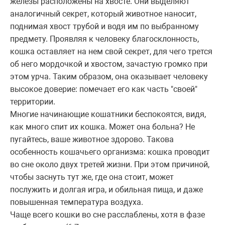
железы расположены на хвосте. Они выделяют
аналогичный секрет, который животное наносит,
поднимая хвост трубой и водя им по выбранному
предмету. Проявляя к человеку благосклонность,
кошка оставляет на нем свой секрет, для чего трется
об него мордочкой и хвостом, зачастую громко при
этом урча. Таким образом, она оказывает человеку
высокое доверие: помечает его как часть "своей"
территории.
Многие начинающие кошатники беспокоятся, видя,
как много спит их кошка. Может она больна? Не
пугайтесь, ваше животное здорово. Такова
особенность кошачьего организма: кошка проводит
во сне около двух третей жизни. При этом причиной,
чтобы заснуть тут же, где она стоит, может
послужить и долгая игра, и обильная пища, и даже
повышенная температура воздуха.
Чаще всего кошки во сне расслаблены, хотя в фазе