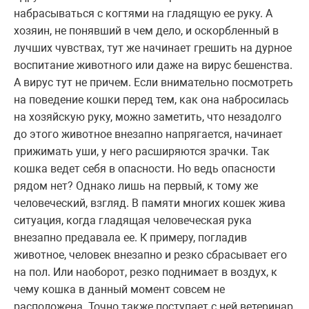
набрасываться с когтями на гладящую ее руку. А
хозяин, не понявший в чем дело, и оскорбленный в
лучших чувствах, тут же начинает грешить на дурное
воспитание животного или даже на вирус бешенства.
А вирус тут не причем. Если внимательно посмотреть
на поведение кошки перед тем, как она набросилась
на хозяйскую руку, можно заметить, что незадолго
до этого животное внезапно напрягается, начинает
прижимать уши, у него расширяются зрачки. Так
кошка ведет себя в опасности. Но ведь опасности
рядом нет? Однако лишь на первый, к тому же
человеческий, взгляд. В памяти многих кошек жива
ситуация, когда гладящая человеческая рука
внезапно предавала ее. К примеру, погладив
животное, человек внезапно и резко сбрасывает его
на пол. Или наоборот, резко поднимает в воздух, к
чему кошка в данный момент совсем не
расположена. Точно также поступает с ней ветеринар,