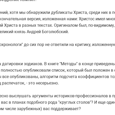
нений, хотя мы обнаружили дубликаты Христа, среди них в 
Окончательная версия, изложенная нами: Христос имел мно
й Христа в разных текстах. Оригиналом был, по-видимому
 великий князь Андрей Боголюбский.
хронологи" до сих пор не ответили на критику, изложенну
?
датировки зодиаков. В книге "Методы" в конце приведен
ы полностью опубликовали список, который был положен в
 все опубликованы, алгоритм подсчета коэффициентов тож
распечаток, - это несерьезно.
есно выслушать аргументы историков-профессионалов в 
 вас в планах подобного рода "круглых столов"? И еще один
том числе зарубежных) вас поддерживает?