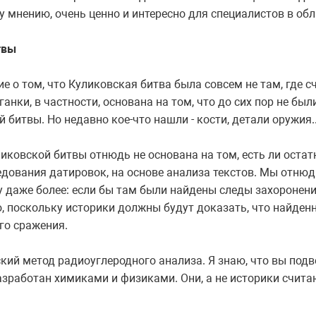
у мнению, очень ценно и интересно для специалистов в обл
твы
 о том, что Куликовская битва была совсем не там, где 
аганки, в частности, основана на том, что до сих пор не бы
битвы. Но недавно кое-что нашли - кости, детали оружия..
ковской битвы отнюдь не основана на том, есть ли остат
едования датировок, на основе анализа текстов. Мы отнюдь
у даже более: если бы там были найдены следы захоронени
, поскольку историки должны будут доказать, что найден
го сражения.
кий метод радиоуглеродного анализа. Я знаю, что вы подве
азработан химиками и физиками. Они, а не историки счита