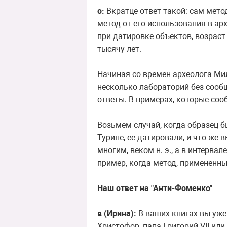
о:
Вкратце ответ такой: сам мето
метод от его использования в ар
при датировке объектов, возраст
тысячу лет.
Начиная со времен археолога Мил
несколько лабораторий без сооб
ответы. В примерах, которые сооб
Возьмем случай, когда образец б
Турине, ее датировали, и что же 
многим, веком н. э., а в интервал
пример, когда метод, примененны
Наш ответ на "Анти-Фоменко"
в (Ирина):
В ваших книгах вы уже 
Христофор, папа Григорий VII ил