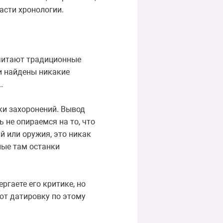
асти хронологии.
считают традиционные
ли найдены никакие
.
ки захоронений. Вывод
 не опираемся на то, что
й или оружия, это никак
ные там останки
ргаете его критике, но
ют датировку по этому