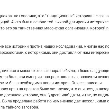
нократно говорили, что "традиционные" историки не согл
диций. А кто был в основе той лживой датировки историче
Что это за таинственная масонская организация, которой 
 не все историки против наших исследований, многие нас 
археологами, с историками, они доставляют нам интересн
, никакого масонского заговора не было, а было следующее
диная большая империя, она раскололась, и возникли неза
елям была необходима новая история. Они ее написали.
оих прав на престол было заявление, что они всегда наход
ю древнюю историю, они "удревнили" даты, и так, по-види
я. Была проделана работа по изменению дат несколькими 
ипа тайного заговора.