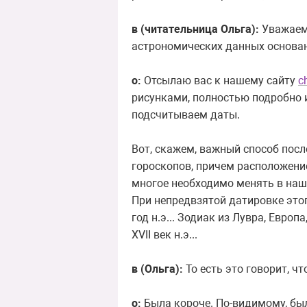
в (читательница Ольга):
Уважаемы
астрономических данных основа
о:
Отсылаю вас к нашему сайту
c
рисунками, полностью подробно и
подсчитываем даты.
Вот, скажем, важный способ посл
гороскопов, причем расположение
многое необходимо менять в наши
При непредвзятой датировке этого
год н.э... Зодиак из Лувра, Евро
XVII век н.э...
в (Ольга):
То есть это говорит, что
о:
Была короче. По-видимому, был