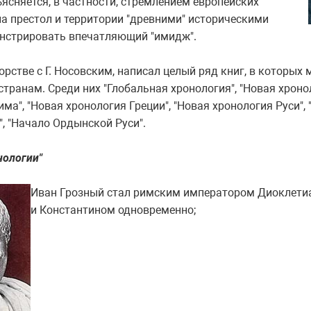
ясняется, в частности, стремлением европейских
а престол и территории "древними" историческими
нстрировать впечатляющий "имидж".
рстве с Г. Носовским, написал целый ряд книг, в которых 
транам. Среди них "Глобальная хронология", "Новая хроно
има", "Новая хронология Греции", "Новая хронология Руси", 
", "Начало Ордынской Руси".
нологии"
Иван Грозный стал римским императором Диоклети
и Константином одновременно;