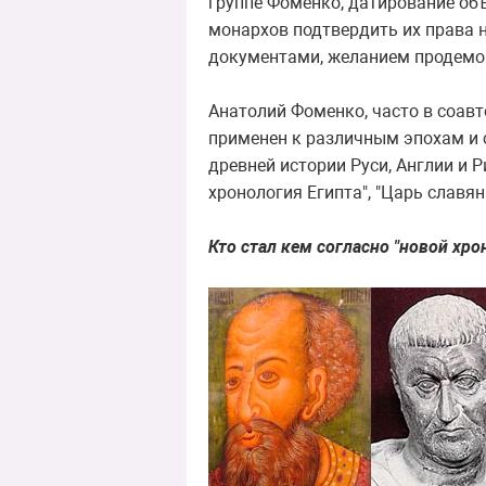
группе Фоменко, датирование объ
монархов подтвердить их права н
документами, желанием продемо
Анатолий Фоменко, часто в соавто
применен к различным эпохам и с
древней истории Руси, Англии и Р
хронология Египта", "Царь славян
Кто стал кем согласно "новой хро