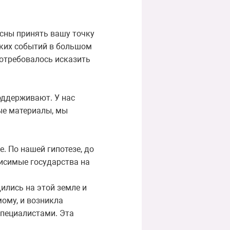
асны принять вашу точку
ских событий в большом
потребовалось исказить
поддерживают. У нас
ые материалы, мы
. По нашей гипотезе, до
висимые государства на
ились на этой земле и
мому, и возникла
специалистами. Эта