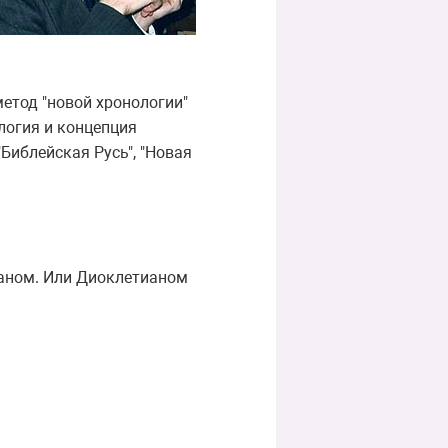
метод "новой хронологии"
логия и концепция
"Библейская Русь", "Новая
аном. Или Диоклетианом