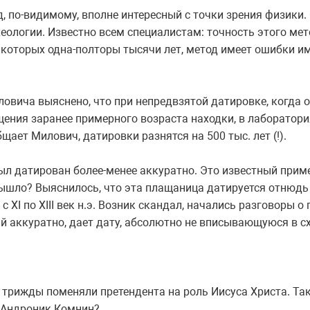
д, по-видимому, вполне интересный с точки зрения физики
хеологии. Известно всем специалистам: точность этого мет
 которых одна-полторы тысячи лет, метод имеет ошибки и
овича выяснено, что при непредвзятой датировке, когда 
щения заранее примерного возраста находки, в лаборатор
щает Милович, датировки разнятся на 500 тыс. лет (!).
ыл датирован более-менее аккуратно. Это известный прим
вышло? Выяснилось, что эта плащаница датируется отнюдь н
е с XI по XIII век н.э. Возник скандал, начались разговоры о
й аккуратно, дает дату, абсолютно не вписывающуюся в с
трижды поменяли претендента на роль Иисуса Христа. Так 
и Андроник Комнин?