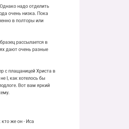
. Однако надо отделить
ода очень низка. Пока
менно в полторы или
образец рассылается в
иях дают очень разные
ер с плащаницей Христа в
е I, как хотелось бы
 подлоге. Вот вам яркий
хему.
кто же он - Иса