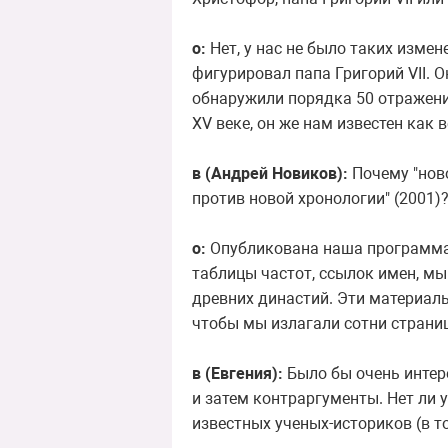
о:
Нет, у нас не было таких изме
фигурировал папа Григорий VII. 
обнаружили порядка 50 отражени
XV веке, он же нам известен как
в (Андрей Новиков):
Почему "ново
против новой хронологии" (2001)
о:
Опубликована наша программа 
таблицы частот, ссылок имен, м
древних династий. Эти материалы
чтобы мы излагали сотни страниц 
в (Евгения):
Было бы очень интер
и затем контраргументы. Нет ли у
известных ученых-историков (в 