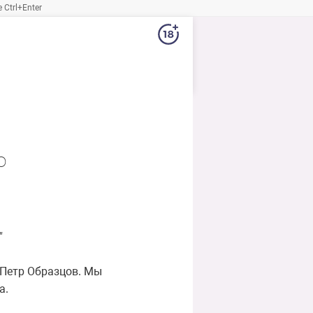
Ctrl+Enter
о
"
 Петр Образцов. Мы
а.