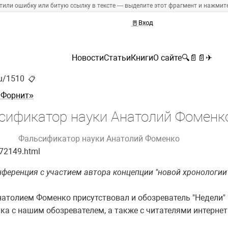
тили ошибку или битую ссылку в тексте — выделите этот фрагмент и нажмите 
🚪
Вход
Новости
Статьи
Книги
О сайте
🔍
📄
📄
✈
ru/1510
📋
 Форнит»
сификатор науки Анатолий Фоменк
Фальсификатор науки Анатолий Фоменко
e72149.html
нференция с участием автора концепции "новой хронологии
атолием Фоменко присутствовал и обозреватель "Недели"
а с нашим обозревателем, а также с читателями интернет