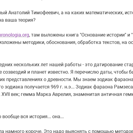
й Анатолий Тимофеевич, а на каких математических, ист
на ваша теория?
hronologia.org
, там выложены книга "Основание истории" и 
зложены методики, обоснования, обработка текстов, на о
едних нескольких лет нашей работы - это датирование ста
 созвездий и планет известно. Я перечислю даты, чтобы б
х представлениях о древности. Мы знаем зодиак фараона 
 зодиака получается 969 г. н.э... Зодиак фараона Рамзеса 
па, XVII век; гемма Марка Аврелия, знаменитая античная гем
 вообще вся история... она...
а намного короче. Это надо выяснять с помощью методов