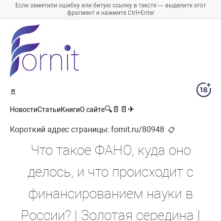
Если заметили ошибку или битую ссылку в тексте — выделите этот
фрагмент и нажмите Ctrl+Enter
🚪
🔍
📄
📄
✈
Новости
Статьи
Книги
О сайте
Короткий адрес страницы:
fornit.ru/80948
📋
Что такое ФАНО, куда оно
делось, и что происходит с
финансированием науки в
России? | Золотая середина |