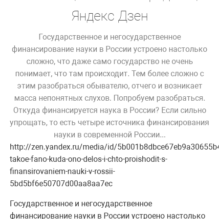
Яндекс Дзен
Государственное и негосударственное
финансирование науки в России устроено настолько
сложно, что даже само государство не очень
понимает, что там происходит. Тем более сложно с
этим разобраться обывателю, отчего и возникает
масса непонятных слухов. Попробуем разобраться.
Откуда финансируется наука в России? Если сильно
упрощать, то есть четыре источника финансирования
науки в современной России...
http://zen.yandex.ru/media/id/5b001b8dbce67eb9a30655b4
takoe-fano-kuda-ono-delos-i-chto-proishodit-s-
finansirovaniem-nauki-v-rossii-
5bd5bf6e50707d00aa8aa7ec
Государственное и негосударственное
финансирование науки в России устроено настолько