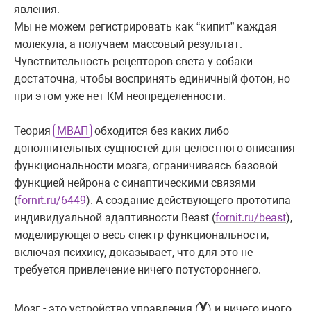
явления.
Мы не можем регистрировать как “кипит” каждая
молекула, а получаем массовый результат.
Чувствительность рецепторов света у собаки
достаточна, чтобы воспринять единичный фотон, но
при этом уже нет КМ-неопределенности.
Теория
МВАП
обходится без каких-либо
дополнительных сущностей для целостного описания
функциональности мозга, ограничиваясь базовой
функцией нейрона с синаптическими связями
(
fornit.ru/6449
). А создание действующего прототипа
индивидуальной адаптивности Beast (
fornit.ru/beast
),
моделирующего весь спектр функциональности,
включая психику, доказывает, что для это не
требуется привлечение ничего потустороннего.
У
Мозг - это устройство управления (
) и ничего иного.