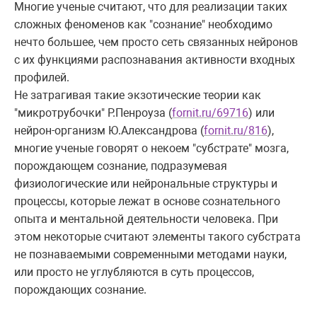
Многие ученые считают, что для реализации таких
сложных феноменов как "сознание" необходимо
нечто большее, чем просто сеть связанных нейронов
с их функциями распознавания активности входных
профилей.
Не затрагивая такие экзотические теории как
"микротрубочки" Р.Пенроуза (
fornit.ru/69716
) или
нейрон-организм Ю.Александрова (
fornit.ru/816
),
многие ученые говорят о некоем "субстрате" мозга,
порождающем сознание, подразумевая
физиологические или нейрональные структуры и
процессы, которые лежат в основе сознательного
опыта и ментальной деятельности человека. При
этом некоторые считают элементы такого субстрата
не познаваемыми современными методами науки,
или просто не углубляются в суть процессов,
порождающих сознание.