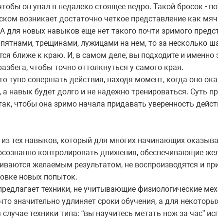
тобы он упал в недалеко стоящее ведро. Такой бросок - по
ком возникает достаточно четкое представление как мяч 
. А для новых навыков еще нет такого почти зримого предс
 пятнами, трещинами, лужицами на нем, то за несколько ш
тся ближе к краю. И, в самом деле, вы подходите и именно
разбега, чтобы точно оттолкнуться у самого края.
сто тупо совершать действия, находя момент, когда оно ок
 а навык будет долго и не надежно тренироваться. Суть п
так, чтобы она зримо начала придавать уверенность дейст
н из тех навыков, который для многих начинающих оказыв
 осознанно контролировать движения, обеспечивающие же
чиваются желаемым результатом, не воспроизводятся и пр
ровке новых попыток.
редлагает техники, не учитывающие физиологические м
что значительно удлиняет сроки обучения, а для некотор
случае техники типа: “вы научитесь метать нож за час” и