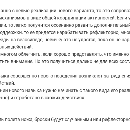
нанно с целью реализации нового варианта, то это сопро
ханизмов в виде общей координации активностей. Если 
ии, то легко получится осознанно развить дополнительный
 поддержки, то ее придется нарабатывать рефлекторно, мно
зды на велосипеде, новичку это не удастся, пока он не н
ных действий.
многом облегчить, если хорошо представлять, что именно
тить внимание. Но это получиться далеко не для всех со
выка совершенно нового поведения возникают затруднени
йствий.
нии нового навыка нужно начинать с такого вида его реал
но) и отработано в схожих действиях.
ль полета ножа, броски будут случайными или рефлекторн