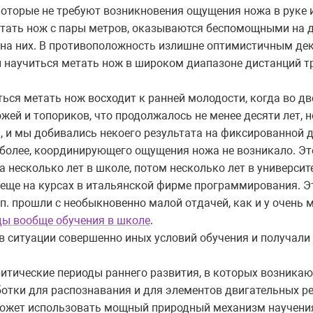
оторые не требуют возникновения ощущения ножа в руке 
етать нож с пары метров, оказываются беспомощными на др
 на них. В противоположность излишне оптимистичным д
бы научиться метать нож в широком диапазоне дистанций т
ься метать нож восходит к ранней молодости, когда во д
ей и топориков, что продолжалось не менее десяти лет, но
 и мы добивались некоего результата на фиксированной д
 более, координирующего ощущения ножа не возникало. Это
а несколько лет в школе, потом несколько лет в университе
еще на курсах в итальянской фирме программирования. Э
п. прошли с необыкновенно малой отдачей, как и у очень м
ды вообще обучения в школе
.
л в ситуации совершенно иных условий обучения и получали
 критические периоды раннего развития, в которых возник
ботки для распознавания и для элементов двигательных р
 может использовать мощный природный механизм научени