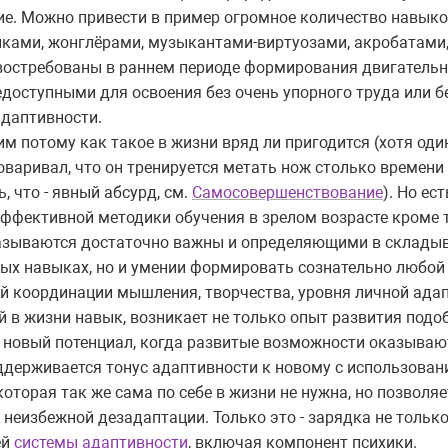
ие. Можно привести в пример огромное количество навыко
ками, жонглёрами, музыкантами-виртуозами, акробатами
востребованы в раннем периоде формирования двигательн
доступными для освоения без очень упорного труда или б
даптивности.
м потому как такое в жизни вряд ли пригодится (хотя оди
оваривал, что он тренируется метать нож столько времени
, что - явный абсурд, см.
Самосовершенствование
). Но ес
ффективной методики обучения в зрелом возрасте кроме т
казываются достаточно важны и определяющими в склады
ных навыках, но и умении формировать сознательно любой
ей координации мышления, творчества, уровня личной адап
ый в жизни навык, возникает не только опыт развития под
ся новый потенциал, когда развитые возможности оказыва
ддерживается тонус адаптивности к новому с использование
которая так же сама по себе в жизни не нужна, но позволя
 неизбежной дезадаптации. Только это - зарядка не тольк
ей
системы адаптивности
, включая компонент психики.