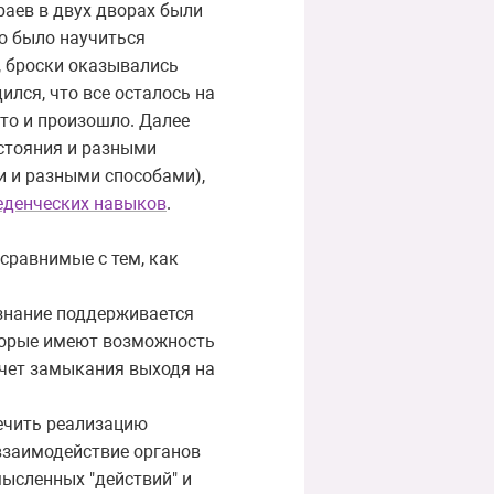
раев в двух дворах были
о было научиться
, броски оказывались
ился, что все осталось на
Что и произошло. Далее
сстояния и разными
и и разными способами),
еденческих навыков
.
 сравнимые с тем, как
ознание поддерживается
оторые имеют возможность
счет замыкания выходя на
печить реализацию
взаимодействие органов
мысленных "действий" и