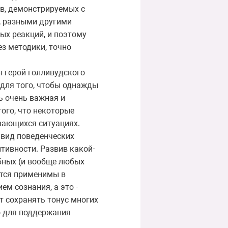
в, демонстрируемых с
, разными другими
ых реакций, и поэтому
ез методики, точно
н герой голливудского
 для того, чтобы однажды
ть очень важная и
ого, что некоторые
вающихся ситуациях.
 вид поведенческих
тивности. Развив какой-
обных (и вообще любых
ются применимы в
м сознания, а это -
ет сохранять тонус многих
о для поддержания