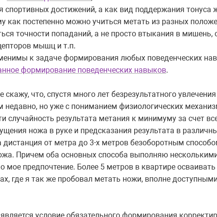
я спортивных достижений, а как вид поддержания тонуса 
му как постепенно можно учиться метать из разных полож
ться точности попаданий, а не просто втыкания в мишень,
цепторов мышц и т.п.
менимы к задаче формирования любых поведенческих нав
анное формирование поведенческих навыков
.
скажу, что, спустя много лет безрезультатного увлечени
м недавно, но уже с пониманием физиологических механиз
ти случайность результата метания к минимуму за счет вс
щения ножа в руке и предсказания результата в различных
 дистанция от метра до 3-х метров безоборотным способом 
ножа. Причем оба основных способа выполняю нескольким
 мое предпочтение. Более 5 метров в квартире осваивать
ах, где я так же пробовал метать ножи, вполне доступным
 является условие обязательного формирования корректи