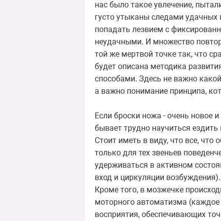
нас было такое увлечение, пытал
густо утыканы следами удачных 
попадать лезвием с фиксированно
неудачными. И множество повторе
той же мертвой точке так, что с
будет описана методика развити
способами. Здесь не важно како
а важно понимание принципа, ко
Если броски ножа - очень новое и
бывает трудно научиться ездить 
Стоит иметь в виду, что все, чт
только для тех звеньев поведен
удерживаться в активном состоя
вход и циркуляции возбуждения).
Кроме того, в мозжечке происход
моторного автоматизма (каждое 
восприятия, обеспечивающих точн