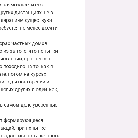
и возможности его
угих дистанциях, не в
екларациям существуют
ребуется не менее десяти
ворах частных домов
 из-за того, что попытки
истанции, прогресса в
 походило на то, как я
те, потом на курсах
ти годы повторений и
ногих других людей, как,
 в самом деле уверенные
ают формирующиеся
еакций, при попытке
я: адаптивность личности