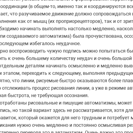
координации (в общем-то, именно так и координируются в
чает, что разучиваемое движение должно сопровождаться
нения как от мышц (их проприорецепторов), так и от зри
обходимо начинать выполнять настолько медленно, наскол
епи создаваемого автоматизма) была прочувствована, осо
последующем избегалось неудачное.
верно воспроизводить чужую подпись можно попытаться бы
дить к очень большему количеству неудач и очень большой
 отдельным деталям начинать осмысленно и медленно выво
этапом, переходить к следующему, выполняя предыдущее 
ятно, что линии, рисуемые быстро оказываются более пла
о отслеживать процесс рисования линии, а уже в режиме а
ная быстрота, не требующая осознания.
шо отработаны рисовальные и пишущие автоматизмы, може
пись, но такой вариант здесь не рассматривается, хотя д
завиток, который окажется для него трудным и потребует 
аикания нужно очень медленно и постоянно осмысливая ре
остепенно переводя это в автоматизм. Очень важно это пр