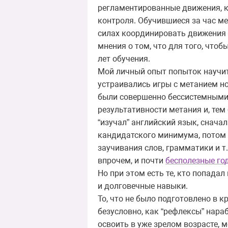
регламентированные движения, к
контроля. Обучившиеся за час м
силах координировать движения
мнения о том, что для того, что
лет обучения.
Мой личный опыт попыток научит
устраивались игры с метанием нож
были совершенно бессистемными,
результативности метания и, тем
“изучал” английский язык, сначал
кандидатского минимума, потом 
заучивания слов, грамматики и т.
впрочем, и почти
бесполезные го
Но при этом есть те, кто попада
и долговечные навыки.
То, что не было подготовлено в
безусловно, как “рефлексы” нара
освоить в уже зрелом возрасте,