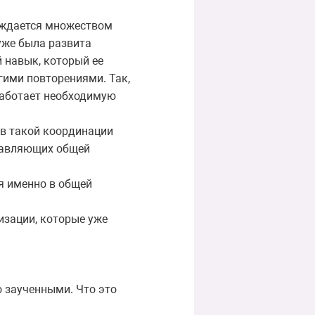
вождается множеством
уже была развита
 навык, который ее
гими повторениями. Так,
аработает необходимую
 в такой координации
ставляющих общей
я именно в общей
изации, которые уже
о заученными. Что это