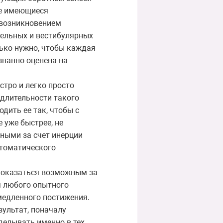
се имеющиеся
 возникновением
тельных и вестибулярных
ько нужно, чтобы каждая
знанно оценена на
стро и легко просто
 длительности такого
дить ее так, чтобы с
уже быстрее, не
вными за счет инерции
втоматического
т оказаться возможным за
ля любого опытного
медленного постижения.
зультат, поначалу
оделывать именно в тех