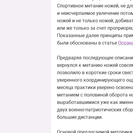
Спортивное метание ножей, не дл
и неисчерпаемое увлечение пото
ножей и не только ножей, добива
или же только за счет проприоре
Показанные далее принципы при
были обоснованы в статье
Осозн
Предваряя последующее описание 
вернулся к метанию ножей совсе
позволило в короткие сроки свес
уверенного координирующего ощу
месяца практики уверено освоена
метанием с половиной оборота 
выработавшимися уже как именно
двух военно-патриотических сбор
большие дистанции.
Основой предлагаемой методики