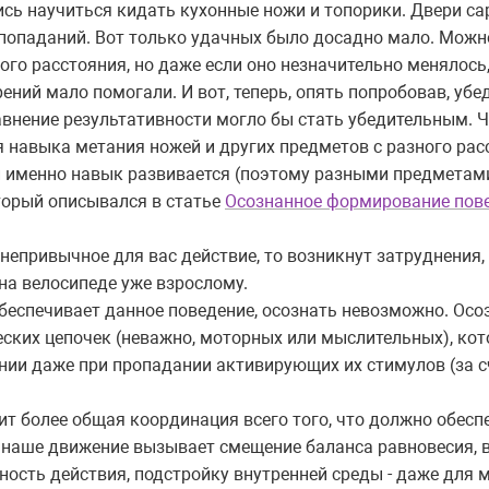
ись научиться кидать кухонные ножи и топорики. Двери са
попаданий. Вот только удачных было досадно мало. Можн
го расстояния, но даже если оно незначительно менялось
ний мало помогали. И вот, теперь, опять попробовав, убед
равнение результативности могло бы стать убедительным. 
я навыка метания ножей и других предметов с разного ра
й именно навык развивается (поэтому разными предметам
торый описывался в статье
Осознанное формирование пов
 непривычное для вас действие, то возникнут затруднения,
на велосипеде уже взрослому.
о обеспечивает данное поведение, осознать невозможно. Ос
ческих цепочек (неважно, моторных или мыслительных), к
нии даже при пропадании активирующих их стимулов (за 
ит более общая координация всего того, что должно обес
наше движение вызывает смещение баланса равновесия, 
ость действия, подстройку внутренней среды - даже для 