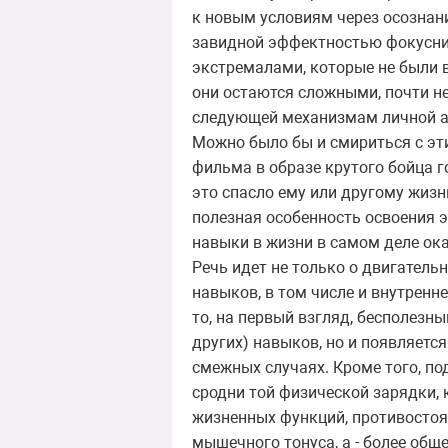
к новым условиям через осознан
завидной эффектностью фокусни
экстремалами, которые не были 
они остаются сложными, почти не
следующей механизмам личной а
Можно было бы и смириться с эти
фильма в образе крутого бойца г
это спасло ему или другому жизнь
полезная особенность освоения э
навыки в жизни в самом деле о
Речь идет не только о двигатель
навыков, в том числе и внутренн
то, на первый взгляд, бесполезн
других) навыков, но и появляет
смежных случаях. Кроме того, по
сродни той физической зарядки, 
жизненных функций, противостоя
мышечного тонуса, а - более общ