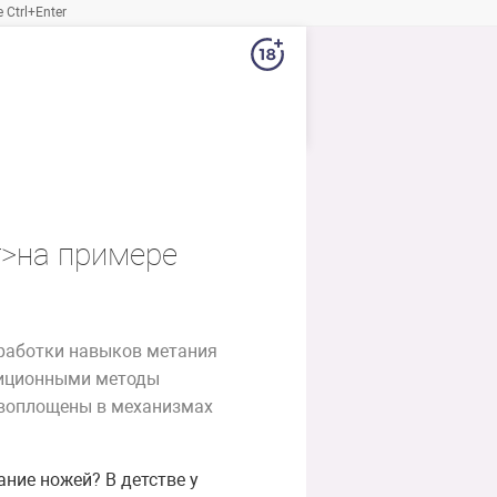
Ctrl+Enter
r>на примере
работки навыков метания
диционными методы
е воплощены в механизмах
ние ножей? В детстве у