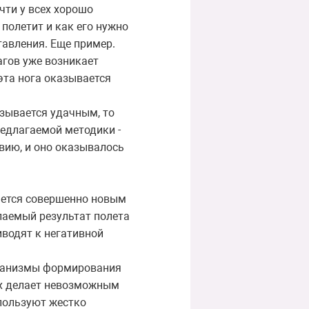
чти у всех хорошо
полетит и как его нужно
тавления. Еще пример.
агов уже возникает
 эта нога оказывается
азывается удачным, то
редлагаемой методики -
вию, и оно оказывалось
ается совершенно новым
лаемый результат полета
иводят к негативной
еханизмы формирования
ых делает невозможным
спользуют жестко