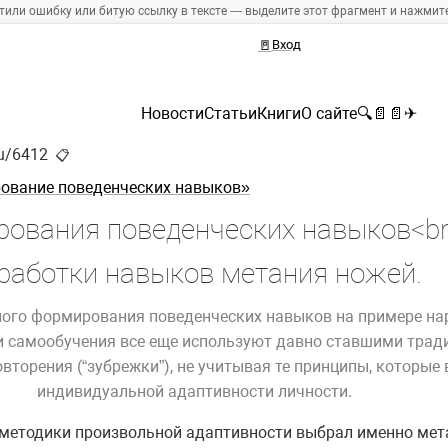
тили ошибку или битую ссылку в тексте — выделите этот фрагмент и нажмите 
🚪
Вход
Новости
Статьи
Книги
О сайте
🔍
📄
📄
✈
ru/6412
📋
ование поведенческих навыков»
ования поведенческих навыков<b
работки навыков метания ножей.
ного формирования поведенческих навыков на примере на
 и самообучения все еще используют давно ставшими тра
вторения (“зубрежки”), не учитывая те принципы, которы
индивидуальной адаптивности личности.
методики произвольной адаптивности выбрал именно мета