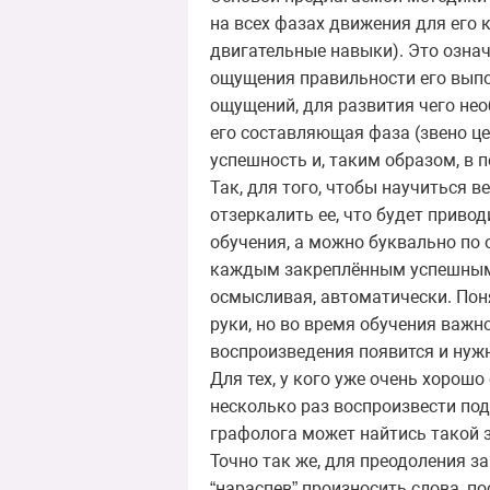
на всех фазах движения для его 
двигательные навыки). Это озна
ощущения правильности его выпол
ощущений, для развития чего не
его составляющая фаза (звено ц
успешность и, таким образом, в 
Так, для того, чтобы научиться 
отзеркалить ее, что будет приво
обучения, а можно буквально по
каждым закреплённым успешным 
осмысливая, автоматически. Пон
руки, но во время обучения важн
воспроизведения появится и нуж
Для тех, у кого уже очень хоро
несколько раз воспроизвести под
графолога может найтись такой 
Точно так же, для преодоления з
“нараспев” произносить слова, п