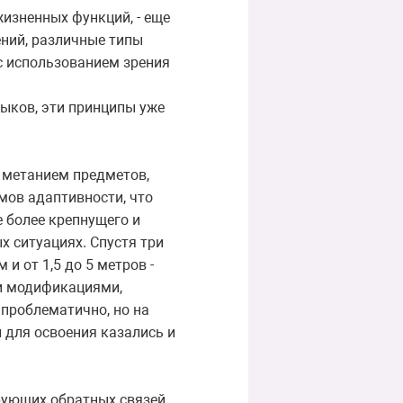
жизненных функций, - еще
ений, различные типы
 с использованием зрения
ыков, эти принципы уже
я метанием предметов,
мов адаптивности, что
е более крепнущего и
 ситуациях. Спустя три
и от 1,5 до 5 метров -
и модификациями,
 проблематично, но на
и для освоения казались и
рующих обратных связей