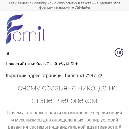
Если заметили ошибку или битую ссылку в тексте — выделите этот
фрагмент и нажмите Ctrl+Enter
🚪
🔍
📄
📄
✈
Новости
Статьи
Книги
О сайте
Короткий адрес страницы:
fornit.ru/67297
📋
Почему обезьяна никогда не
станет человеком
Почему так важно найти оптимальные версии опций
и механизмов для определенных границ условий
развития системы индивидуальной адаптивности.#