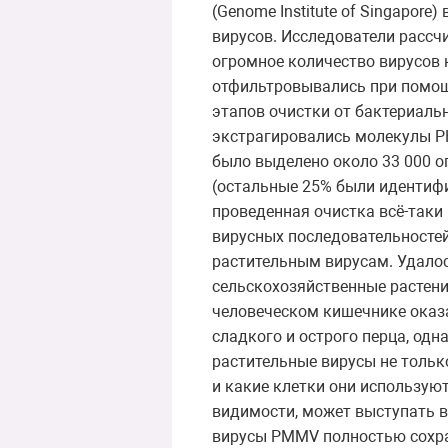
(Genome Institute of Singapor
вирусов. Исследователи рассч
огромное количество вирусов 
отфильтровывались при помощ
этапов очистки от бактериаль
экстрагировались молекулы Р
было выделено около 33 000 
(остальные 25% были идентиф
проведенная очистка всё-таки
вирусных последовательносте
растительным вирусам. Удалос
сельскохозяйственные растен
человеческом кишечнике оказа
сладкого и острого перца, од
растительные вирусы не тольк
и какие клетки они используют
видимости, может выступать в
вирусы PMMV полностью сохран