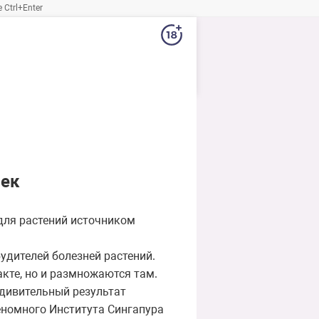
Ctrl+Enter
век
 для растений источником
удителей болезней растений.
кте, но и размножаются там.
дивительный результат
еномного Института Сингапура