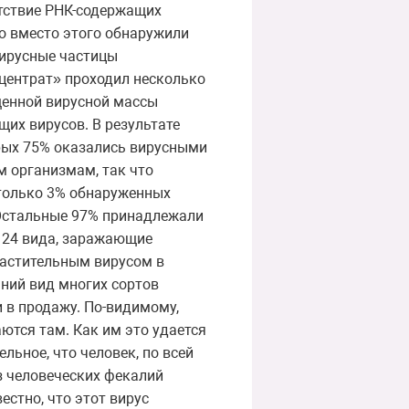
сутствие РНК-содержащих
но вместо этого обнаружили
вирусные частицы
центрат» проходил несколько
щенной вирусной массы
их вирусов. В результате
рых 75% оказались вирусными
 организмам, так что
 только 3% обнаруженных
 Остальные 97% принадлежали
е 24 вида, заражающие
растительным вирусом в
ний вид многих сортов
и в продажу. По-видимому,
ются там. Как им это удается
льное, что человек, по всей
з человеческих фекалий
стно, что этот вирус