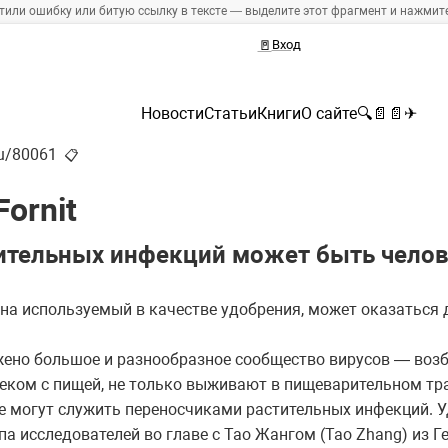
тили ошибку или битую ссылку в тексте — выделите этот фрагмент и нажмите 
🚪
Вход
Новости
Статьи
Книги
О сайте
🔍
📄
📄
✈
ru/80061
📋
ornit
ительных инфекций может быть чело
вна используемый в качестве удобрения, может оказаться
ено большое и разнообразное сообщество вирусов — возб
еком с пищей, не только выживают в пищеварительном тра
е могут служить переносчиками растительных инфекций. У
а исследователей во главе с Тао Жангом (Tao Zhang) из Г