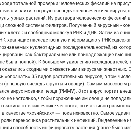
e) в ходе тотальной проверки человеческих фекалий на при
итывали найти в первую очередь «человеческие» вирусы, 
культурных растений. Из раствора человеческих фекалий 
и сложной системы фильтров. Полученный вирусный «кон
ных клеток и свободных молекул РНК и ДНК. Затем из очи
НК, хранящие наследственную информацию у РНК-содержащ
опознаваемых нуклеотидных последовательностей, из кото
ицированы как бактериальные или принадлежащие высшим
 не была полной). К большому удивлению исследователей,
й оказались сходными с известными вирусами животных.
ь «опознать» 35 видов растительных вирусов, в том числ
ия (в первую очередь фрукты и овощи). Самым массовым 
лся вирус мозаики перца (PMMV). Этот вирус портит внеш
нако не настолько, чтобы пораженные им овощи не попадал
о выживают в кишечнике человека, но и активно размножа
 в качестве «хозяйских» — пока неизвестно. Самое удивите
 роли переносчика растительных инфекций. Выделенные и
или способность инфицировать растения (ранее было изве