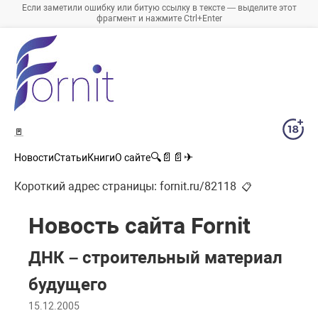
Если заметили ошибку или битую ссылку в тексте — выделите этот
фрагмент и нажмите Ctrl+Enter
🚪
🔍
📄
📄
✈
Новости
Статьи
Книги
О сайте
Короткий адрес страницы:
fornit.ru/82118
📋
Новость сайта Fornit
ДНК – строительный материал
будущего
15.12.2005