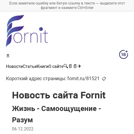
Если заметили ошибку или битую ссылку в тексте — выделите этот
фрагмент и нажмите Ctrl+Enter
🚪
🔍
📄
📄
✈
Новости
Статьи
Книги
О сайте
Короткий адрес страницы:
fornit.ru/81521
📋
Новость сайта Fornit
Жизнь - Самоощущение -
Разум
06.12.2022