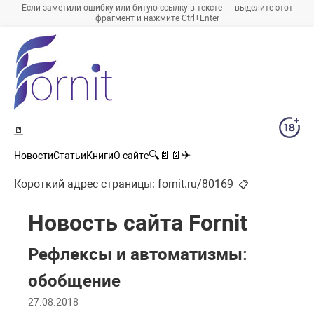
Если заметили ошибку или битую ссылку в тексте — выделите этот
фрагмент и нажмите Ctrl+Enter
🚪
🔍
📄
📄
✈
Новости
Статьи
Книги
О сайте
Короткий адрес страницы:
fornit.ru/80169
📋
Новость сайта Fornit
Рефлексы и автоматизмы:
обобщение
27.08.2018