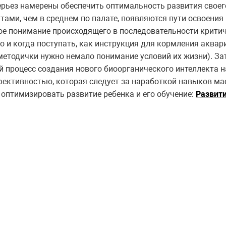
серьез намерены обеспечить оптимальность развития своег
ами, чем в среднем по палате, появляются пути освоения в
ное понимание происходящего в последовательности критич
о и когда поступать, как инструкция для кормления аквар
методички нужно немало понимание условий их жизни). За
й процесс создания нового биоорганического интеллекта н
фективностью, которая следует за наработкой навыков ма
 оптимизировать развитие ребенка и его обучение:
Развити