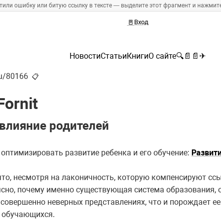
тили ошибку или битую ссылку в тексте — выделите этот фрагмент и нажмите 
🚪
Вход
Новости
Статьи
Книги
О сайте
🔍
📄
📄
✈
ru/80166
📋
ornit
 влияние родителей
 оптимизировать развитие ребенка и его обучение:
Развити
 что, несмотря на лаконичность, которую компенсируют сс
ясно, почему именно существующая система образования,
 совершенно неверных представлениях, что и порождает е
 обучающихся.