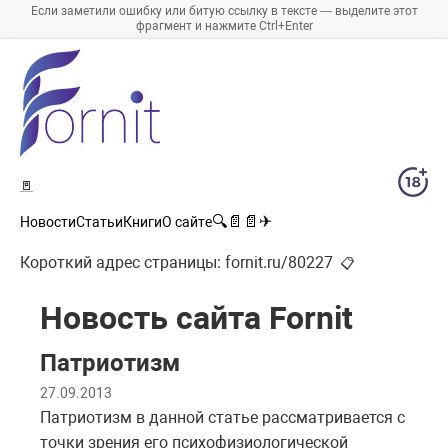
Если заметили ошибку или битую ссылку в тексте — выделите этот
фрагмент и нажмите Ctrl+Enter
🚪
🔍
📄
📄
✈
Новости
Статьи
Книги
О сайте
Короткий адрес страницы:
fornit.ru/80227
📋
Новость сайта Fornit
Патриотизм
27.09.2013
Патриотизм в данной статье рассматривается с
точки зрения его психофизиологической