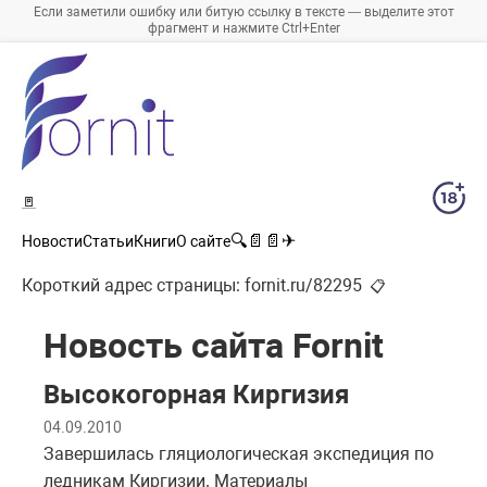
Если заметили ошибку или битую ссылку в тексте — выделите этот
фрагмент и нажмите Ctrl+Enter
🚪
🔍
📄
📄
✈
Новости
Статьи
Книги
О сайте
Короткий адрес страницы:
fornit.ru/82295
📋
Новость сайта Fornit
Высокогорная Киргизия
04.09.2010
Завершилась гляциологическая экспедиция по
ледникам Киргизии. Материалы