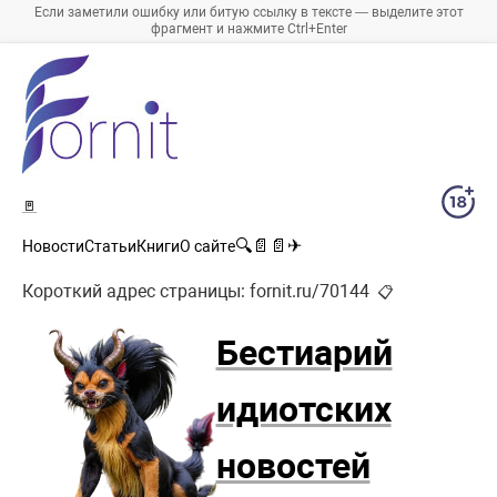
Если заметили ошибку или битую ссылку в тексте — выделите этот
фрагмент и нажмите Ctrl+Enter
🚪
🔍
📄
📄
✈
Новости
Статьи
Книги
О сайте
Короткий адрес страницы:
fornit.ru/70144
📋
Бестиарий
идиотских
новостей