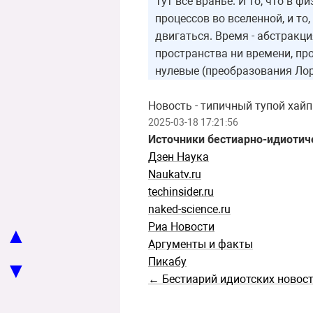
Тут все вранье. И то, что в 
процессов во вселенной, и то
двигаться. Время - абстракц
пространства ни времени, пр
нулевые (преобразования Лор
Новость - типичный тупой хайп
2025-03-18 17:21:56
Источники бестиарно-идиотич
Дзен Наука
Naukatv.ru
techinsider.ru
naked-science.ru
Риа Новости
▲
Аргументы и факты
Пикабу
▼
← Бестиарий идиотских новос