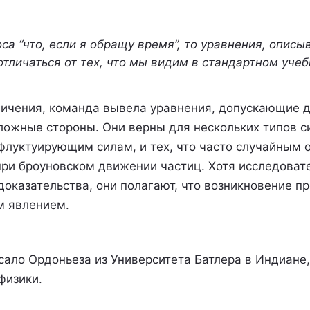
оса “что, если я обращу время”, то уравнения, опи
отличаться от тех, что мы видим в стандартном учеб
ничения, команда вывела уравнения, допускающие д
ожные стороны. Они верны для нескольких типов си
луктуирующим силам, и тех, что часто случайным 
 при броуновском движении частиц. Хотя исследоват
доказательства, они полагают, что возникновение 
м явлением.
сало Ордоньеза из Университета Батлера в Индиане
физики.