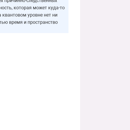
всех причинно-следственных
ность, которая может куда-то
а квантовом уровне нет ни
стью время и пространство