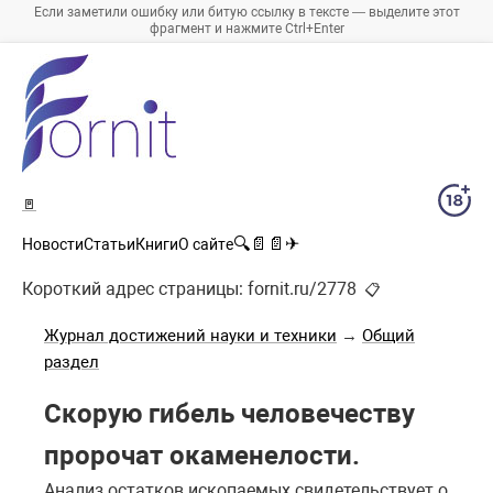
Если заметили ошибку или битую ссылку в тексте — выделите этот
фрагмент и нажмите Ctrl+Enter
🚪
🔍
📄
📄
✈
Новости
Статьи
Книги
О сайте
Короткий адрес страницы:
fornit.ru/2778
📋
Журнал достижений науки и техники
→
Общий
раздел
Скорую гибель человечеству
пророчат окаменелости.
Анализ остатков ископаемых свидетельствует о