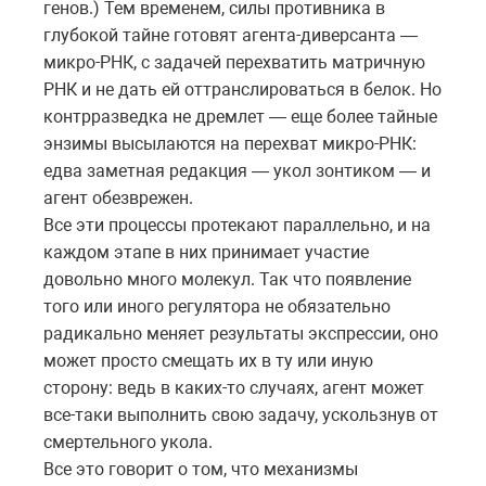
генов.) Тем временем, силы противника в
глубокой тайне готовят агента-диверсанта —
микро-РНК, с задачей перехватить матричную
РНК и не дать ей оттранслироваться в белок. Но
контрразведка не дремлет — еще более тайные
энзимы высылаются на перехват микро-РНК:
едва заметная редакция — укол зонтиком — и
агент обезврежен.
Все эти процессы протекают параллельно, и на
каждом этапе в них принимает участие
довольно много молекул. Так что появление
того или иного регулятора не обязательно
радикально меняет результаты экспрессии, оно
может просто смещать их в ту или иную
сторону: ведь в каких-то случаях, агент может
все-таки выполнить свою задачу, ускользнув от
смертельного укола.
Все это говорит о том, что механизмы