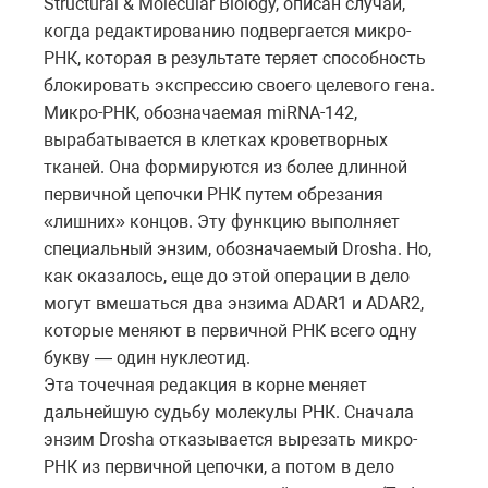
Structural & Molecular Biology, описан случай,
когда редактированию подвергается микро-
РНК, которая в результате теряет способность
блокировать экспрессию своего целевого гена.
Микро-РНК, обозначаемая miRNA-142,
вырабатывается в клетках кроветворных
тканей. Она формируются из более длинной
первичной цепочки РНК путем обрезания
«лишних» концов. Эту функцию выполняет
специальный энзим, обозначаемый Drosha. Но,
как оказалось, еще до этой операции в дело
могут вмешаться два энзима ADAR1 и ADAR2,
которые меняют в первичной РНК всего одну
букву — один нуклеотид.
Эта точечная редакция в корне меняет
дальнейшую судьбу молекулы РНК. Сначала
энзим Drosha отказывается вырезать микро-
РНК из первичной цепочки, а потом в дело