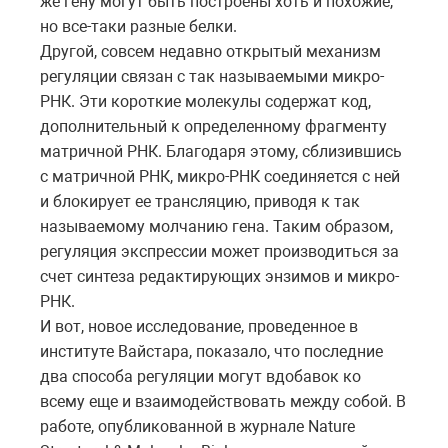
же гену могут быть построены хоть и похожие,
но все-таки разные белки.
Другой, совсем недавно открытый механизм
регуляции связан с так называемыми микро-
РНК. Эти короткие молекулы содержат код,
дополнительный к определенному фрагменту
матричной РНК. Благодаря этому, сблизившись
с матричной РНК, микро-РНК соединяется с ней
и блокирует ее трансляцию, приводя к так
называемому молчанию гена. Таким образом,
регуляция экспрессии может производиться за
счет синтеза редактирующих энзимов и микро-
РНК.
И вот, новое исследование, проведенное в
институте Вайстара, показало, что последние
два способа регуляции могут вдобавок ко
всему еще и взаимодействовать между собой. В
работе, опубликованной в журнале Nature