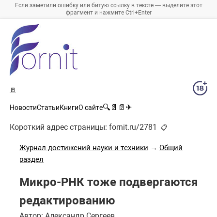
Если заметили ошибку или битую ссылку в тексте — выделите этот
фрагмент и нажмите Ctrl+Enter
🚪
🔍
📄
📄
✈
Новости
Статьи
Книги
О сайте
Короткий адрес страницы:
fornit.ru/2781
📋
Журнал достижений науки и техники
→
Общий
раздел
Микро-РНК тоже подвергаются
редактированию
Автор: Александр Сергеев