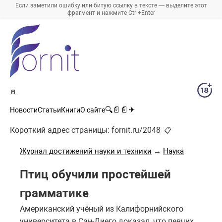
Если заметили ошибку или битую ссылку в тексте — выделите этот
фрагмент и нажмите Ctrl+Enter
🚪
🔍
📄
📄
✈
Новости
Статьи
Книги
О сайте
Короткий адрес страницы:
fornit.ru/2048
📋
Журнал достижений науки и техники
→
Наука
Птиц обучили простейшей
грамматике
Американский учёный из Калифорнийского
университета в Сан-Диего доказал, что певчих